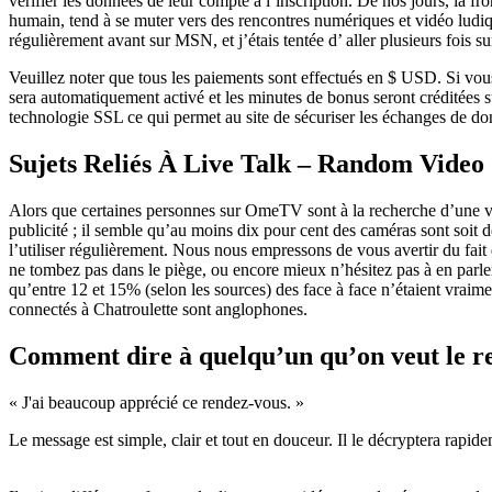
vérifier les données de leur compte à l’inscription. De nos jours, la 
humain, tend à se muter vers des rencontres numériques et vidéo ludiq
régulièrement avant sur MSN, et j’étais tentée d’ aller plusieurs fois sur
Veuillez noter que tous les paiements sont effectués en $ USD. Si vou
sera automatiquement activé et les minutes de bonus seront créditées su
technologie SSL ce qui permet au site de sécuriser les échanges de do
Sujets Reliés À Live Talk – Random Video
Alors que certaines personnes sur OmeTV sont à la recherche d’une vé
publicité ; il semble qu’au moins dix pour cent des caméras sont soit de
l’utiliser régulièrement. Nous nous empressons de vous avertir du fait
ne tombez pas dans le piège, ou encore mieux n’hésitez pas à en parler 
qu’entre 12 et 15% (selon les sources) des face à face n’étaient vraime
connectés à Chatroulette sont anglophones.
Comment dire à quelqu’un qu’on veut le re
« J'ai beaucoup apprécié ce rendez-vous. »
Le message est simple, clair et tout en douceur. Il le décryptera rapidem