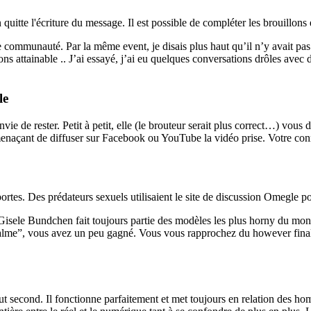
te l'écriture du message. Il est possible de compléter les brouillons e
ommunauté. Par la même event, je disais plus haut qu’il n’y avait pas bes
ns attainable .. J’ai essayé, j’ai eu quelques conversations drôles avec
le
nvie de rester. Petit à petit, elle (le brouteur serait plus correct…) vo
e, menaçant de diffuser sur Facebook ou YouTube la vidéo prise. Votre 
ortes. Des prédateurs sexuels utilisaient le site de discussion Omegle 
, Gisele Bundchen fait toujours partie des modèles les plus horny du m
calme”, vous avez un peu gagné. Vous vous rapprochez du however final s
out second. Il fonctionne parfaitement et met toujours en relation des hom