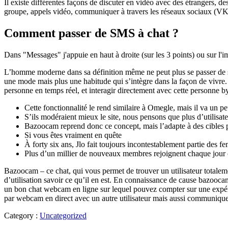
Il existe différentes façons de discuter en vidéo avec des étrangers, 
groupe, appels vidéo, communiquer à travers les réseaux sociaux (VKont
Comment passer de SMS à chat ?
Dans "Messages" j'appuie en haut à droite (sur les 3 points) ou sur l
L’homme moderne dans sa définition même ne peut plus se passer de so
une mode mais plus une habitude qui s’intègre dans la façon de vivre. 
personne en temps réel, et interagir directement avec cette personne 
Cette fonctionnalité le rend similaire à Omegle, mais il va un pe
S’ils modéraient mieux le site, nous pensons que plus d’utilisateu
Bazoocam reprend donc ce concept, mais l’adapte à des cibles 
Si vous êtes vraiment en quête
À forty six ans, Jlo fait toujours incontestablement partie des f
Plus d’un millier de nouveaux membres rejoignent chaque jour ce 
Bazoocam – ce chat, qui vous permet de trouver un utilisateur totale
d’utilisation savoir ce qu’il en est. En connaissance de cause bazooc
un bon chat webcam en ligne sur lequel pouvez compter sur une expéri
par webcam en direct avec un autre utilisateur mais aussi communique
Category :
Uncategorized