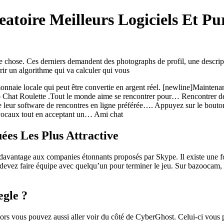
eatoire Meilleurs Logiciels Et Pu
re chose. Ces derniers demandent des photographs de profil, une descript
rrir un algorithme qui va calculer qui vous
monnaie locale qui peut être convertie en argent réel. [newline]Maintenan
 Chat Roulette .Tout le monde aime se rencontrer pour… Rencontrer des 
e leur software de rencontres en ligne préférée…. Appuyez sur le bouton 
s vocaux tout en acceptant un… Ami chat
es Les Plus Attractive
davantage aux companies étonnants proposés par Skype. Il existe une fon
evez faire équipe avec quelqu’un pour terminer le jeu. Sur bazoocam, v
gle ?
ors vous pouvez aussi aller voir du côté de CyberGhost. Celui-ci vous 