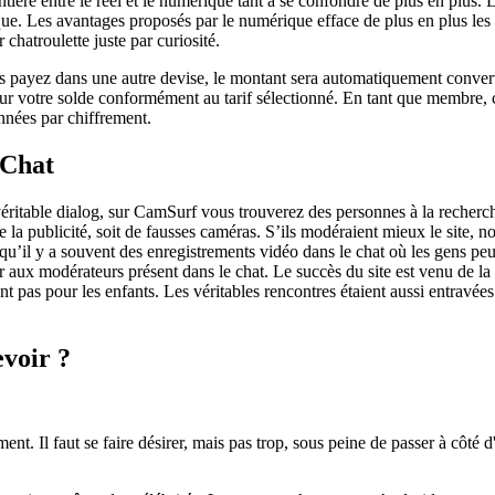
frontière entre le réel et le numérique tant à se confondre de plus en p
ue. Les avantages proposés par le numérique efface de plus en plus les
 chatroulette juste par curiosité.
s payez dans une autre devise, le montant sera automatiquement convert
r votre solde conformément au tarif sélectionné. En tant que membre, c’es
nnées par chiffrement.
 Chat
ritable dialog, sur CamSurf vous trouverez des personnes à la recherch
 la publicité, soit de fausses caméras. S’ils modéraient mieux le site, no
 qu’il y a souvent des enregistrements vidéo dans le chat où les gens pe
aux modérateurs présent dans le chat. Le succès du site est venu de la si
nt pas pour les enfants. Les véritables rencontres étaient aussi entravée
voir ?
ent. Il faut se faire désirer, mais pas trop, sous peine de passer à côté d'