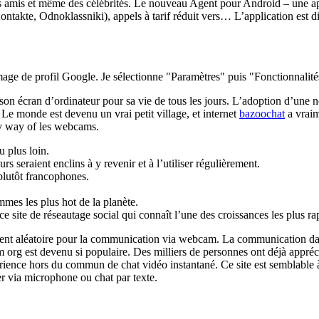
des amis et même des célébrités. Le nouveau Agent pour Android – une ap
akte, Odnoklassniki), appels à tarif réduit vers… L’application est dispo
'image de profil Google. Je sélectionne "Paramètres" puis "Fonctionnal
n écran d’ordinateur pour sa vie de tous les jours. L’adoption d’une n
Le monde est devenu un vrai petit village, et internet
bazoochat
a vraim
by way of les webcams.
u plus loin.
rs seraient enclins à y revenir et à l’utiliser régulièrement.
plutôt francophones.
emmes les plus hot de la planète.
site de réseautage social qui connaît l’une des croissances les plus ra
ment aléatoire pour la communication via webcam. La communication dans
am org est devenu si populaire. Des milliers de personnes ont déjà appr
ence hors du commun de chat vidéo instantané. Ce site est semblable à 
r via microphone ou chat par texte.