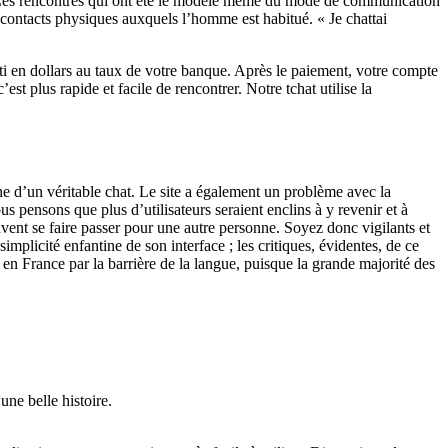
lus. Les rencontres qui ont été le modèle même du mode de communication
 contacts physiques auxquels l’homme est habitué. « Je chattai
i en dollars au taux de votre banque. Après le paiement, votre compte
t plus rapide et facile de rencontrer. Notre tchat utilise la
e d’un véritable chat. Le site a également un problème avec la
us pensons que plus d’utilisateurs seraient enclins à y revenir et à
uvent se faire passer pour une autre personne. Soyez donc vigilants et
mplicité enfantine de son interface ; les critiques, évidentes, de ce
s en France par la barrière de la langue, puisque la grande majorité des
une belle histoire.