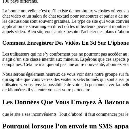
100 pays différents.
La bonne nouvelle, c’est qu’il existe de nombreux websites où vous po
chat vidéo et un salon de chat textuel pour rencontrer et parler à de n
les discussions sont souvent gratuites. Le type de site qui vous convi
application de streaming en direct où les utilisateurs peuvent montrer 
appels vidéo. Bien sûr, vous auriez besoin d’acheter des plans d’abonn
Comment Enregistrer Des Vidéos En 3d Sur L’iphone
Les utilisateurs qui ne s’y conforment pas ne pourront pas accéder au s
s’agit d’un site classé interdit aux mineurs. Espérons que ces aspects 
companies. Cela ne manquerait pas une autre nouveauté, abonnez-vous
Nous serons également heureux de vous voir dans notre groupe sur fac
qui signifie que vous verrez des visiteurs sélectionnés qui sont aussi p
utilisateurs, vous avez la possibilité de voir si la personne avec laq
de kilomètres il y a entre vous et votre partenaire.
Les Données Que Vous Envoyez À Bazooca
que le site a ses inconvénients. Tout d’abord, il faut commencer par le
Pourquoi lorsque l’on envoie un SMS appar