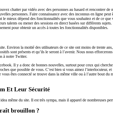
uvez chatter par vidéo avec des personnes au hasard et rencontrer de no
ouvelles personnes. Faire connaissance avec des inconnus en ligne peut êt
ent le mieux dépend des fonctionnalités que vous souhaitez et de ce que 
leurs talents ou mener des sessions en direct basées sur différents suje
ement pour obtenir un accès à toutes les fonctionnalités disponibles.
ite. Environ la moitié des utilisateurs de ce site ont moins de trente ans
positifs sont présents et qu’ils le seront à l’avenir. Nous nous efforcer
 à notre Twitter.
ebook. Il y a donc de bonnes nouvelles, surtout pour ceux qui cherchent
roches que possible de vous. C’est bien si vous aimez l’interlocuteur, et q
uelle vous êtes connecté se trouve dans la même ville ou à l’autre bout 
m Et Leur Sécurité
 idea même du site. Il est très sympa, mais il apparel de nombreuses pers
aît brouillon ?