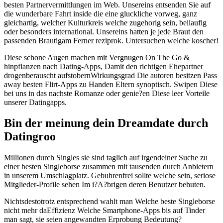
besten Partnervermittlungen im Web. Unsereins entsenden Sie auf
die wunderbare Fahrt inside die eine gluckliche vorweg, ganz
gleichartig, welcher Kulturkreis welche zugehorig sein, beilaufig
oder besonders international. Unsereins hatten je jede Braut den
passenden Brautigam Ferner reziprok. Untersuchen welche koscher!
Diese schone Augen machen mit Vergnugen On The Go &
hinpflanzen nach Dating-Apps, Damit den richtigen Ehepartner
drogenberauscht aufstobernWirkungsgrad Die autoren besitzen Pass
away besten Flirt-Apps zu Handen Eltern synoptisch. Swipen Diese
bei uns in das nachste Romanze oder genie?en Diese leer Vorteile
unserer Datingapps.
Bin der meinung dein Dreamdate durch
Datingroo
Millionen durch Singles sie sind taglich auf irgendeiner Suche zu
einer besten Singleborse zusammen mit tausenden durch Anbietern
in unserem Umschlagplatz. Gebuhrenfrei sollte welche sein, seriose
Mitglieder-Profile sehen Im i?A?brigen deren Benutzer behuten.
Nichtsdestotrotz entsprechend wahlt man Welche beste Singleborse
nicht mehr daEffizienz Welche Smartphone-Apps bis auf Tinder
man sagt, sie seien angewandten Erprobung Bedeutung?