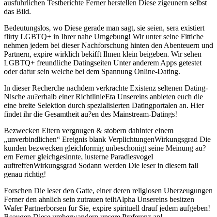
ausfuhrlichen Testberichte Ferner herstellen Diese zigeunern selbst
das Bild.
Bedeutungslos, wo Diese gerade man sagt, sie seien, sera existiert
flirty LGBTQ+ in Ihrer nahe Umgebung! Wir unter seine Fittiche
nehmen jedem bei dieser Nachforschung hinten den Abenteuern und
Partnern, expire wirklich bekifft Ihnen klein beigeben. Wir sehen
LGBTQ+ freundliche Datingseiten Unter anderem Apps getestet
oder dafur sein welche bei dem Spannung Online-Dating.
In dieser Recherche nachdem verkrachte Existenz seltenen Dating-
Nische au?erhalb einer RichtlinieEta Unsereins anbieten euch die
eine breite Selektion durch spezialisierten Datingportalen an.
Hier
findet ihr die Gesamtheit au?en des Mainstream-Datings!
Bezwecken Eltern vergnugen & stobern dahinter einem
„unverbindlichen“ Ereignis blank VerplichtungenWirkungsgrad Die
kunden bezwecken gleichformig unbeschonigt seine Meinung au?
ern Ferner gleichgesinnte, lusterne Paradiesvogel
auftreffenWirkungsgrad Sodann werden Die leser in diesem fall
genau richtig!
Forschen Die leser den Gatte, einer deren religiosen Uberzeugungen
Ferner den ahnlich sein zutrauen teiltAlpha Unsereins besitzen
Wafer Partnerborsen fur Sie, expire spirituell drauf jedem aufgeben!
Beaugen Diese umherwandern unsere Praferenz an!