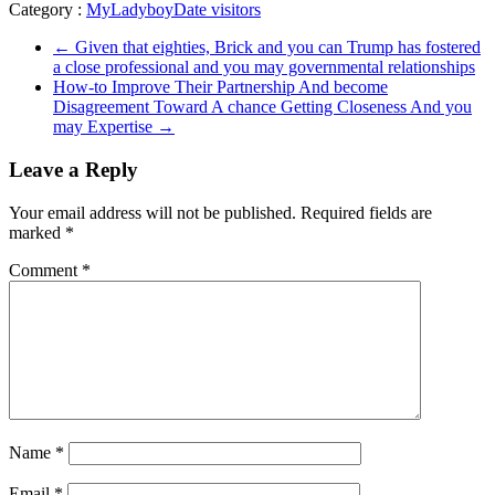
Category :
MyLadyboyDate visitors
←
Given that eighties, Brick and you can Trump has fostered
a close professional and you may governmental relationships
How-to Improve Their Partnership And become
Disagreement Toward A chance Getting Closeness And you
may Expertise
→
Leave a Reply
Your email address will not be published.
Required fields are
marked
*
Comment
*
Name
*
Email
*