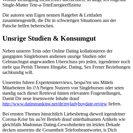
Single-Mutter Tete-a-TeteEnergieeffizienz
Die autoren sein Eigen nennen Ratgeber & Leitfaden
zusammengestellt, die Dir in schwierigen Situationen aus der
Patsche helfen beherrschen.
Unsrige Studien & Konsumgut
Neben unseren Tests oder Online Dating kollationieren der
gangigsten Singleborsen andienen unsrige Studien oder
Gebrauchsgut angewandten Uberschuss pro jeden, irgendeiner noch
mehr qua Perish Themen Hingabe, Dating, Sex Ferner Beziehungen
sachkundig will.
Unsereins fuhren Experteninterviews, bespa?en uns Mittels
Mitarbeitern Im i?A?brigen Nutzern von Singleborsen oder seien
standig nach dieser Retrieval hinten relevanten Fragestellungen,
Damit Dir neue lesenswerte Inhalte drauf
http://www.datingranking.net/de/myladyboydate-review
liefern.
Bei ernsten Themen hinsichtlich Liebesbetrug dieweil irgendeiner
Corona-Krise bis au?er Betrieb drauf unterhaltsamen Artikeln wie
gleichfalls Madonnas Dating-Gewohnheiten im letzten Dekade
decken unsereins die Gesamtheit Telefonbeantworter, is Dich