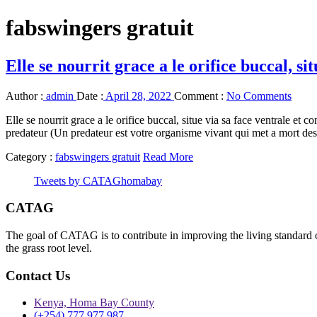
fabswingers gratuit
Elle se nourrit grace a le orifice buccal, si
Author :
admin
Date :
April 28, 2022
Comment :
No Comments
Elle se nourrit grace a le orifice buccal, situe via sa face ventrale et
predateur (Un predateur est votre organisme vivant qui met a mort des 
Category :
fabswingers gratuit
Read More
Tweets by CATAGhomabay
CATAG
The goal of CATAG is to contribute in improving the living standard 
the grass root level.
Contact Us
Kenya, Homa Bay County
(+254) 777 977 987