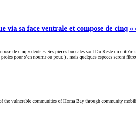
tue via sa face ventrale et compose de cinq « 
 compose de cinq « dents ». Ses pieces buccales sont Du Reste un criti?re 
proies pour s’en nourrir ou pour. ) , mais quelques especes seront filt
of the vulnerable communities of Homa Bay through community mobilizat