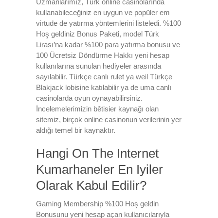
Uzmanlarımız, Türk online casinolarında
kullanabileceğiniz en uygun ve popüler em
virtude de yatırma yöntemlerini listeledi. %100
Hoş geldiniz Bonus Paketi, model Türk
Lirası’na kadar %100 para yatırma bonusu ve
100 Ücretsiz Döndürme Hakkı yeni hesap
kullanılarına sunulan hediyeler arasında
sayılabilir. Türkçe canlı rulet ya weil Türkçe
Blakjack lobisine katılabilir ya de uma canlı
casinolarda oyun oynayabilirsiniz.
İncelemelerimizin bêtisier kaynağı olan
sitemiz, birçok online casinonun verilerinin yer
aldığı temel bir kaynaktır.
Hangi On The Internet
Kumarhaneler En Iyiler
Olarak Kabul Edilir?
Gaming Membership %100 Hoş geldin
Bonusunu yeni hesap açan kullanıcılarıyla