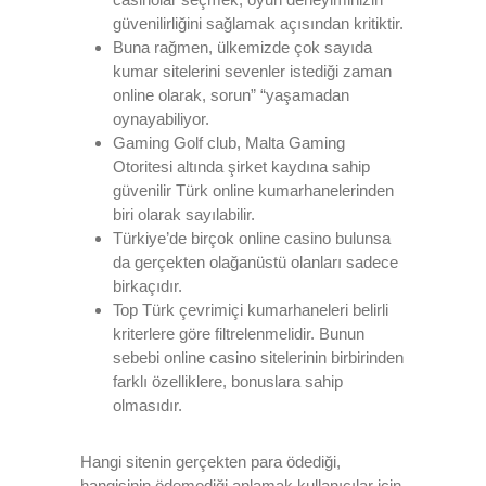
güvenilirliğini sağlamak açısından kritiktir.
Buna rağmen, ülkemizde çok sayıda
kumar sitelerini sevenler istediği zaman
online olarak, sorun” “yaşamadan
oynayabiliyor.
Gaming Golf club, Malta Gaming
Otoritesi altında şirket kaydına sahip
güvenilir Türk online kumarhanelerinden
biri olarak sayılabilir.
Türkiye’de birçok online casino bulunsa
da gerçekten olağanüstü olanları sadece
birkaçıdır.
Top Türk çevrimiçi kumarhaneleri belirli
kriterlere göre filtrelenmelidir. Bunun
sebebi online casino sitelerinin birbirinden
farklı özelliklere, bonuslara sahip
olmasıdır.
Hangi sitenin gerçekten para ödediği,
hangisinin ödemediği anlamak kullanıcılar için