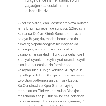
Türkçe dilinde hizmet alabilir, sorun
yaşadığınızda destek hattını
kullanabilirsiniz.
22bet ek olarak, canlı destek empieza müşteri
temsilciliği hizmetleri de sunuyor. 22bet aynı
zamanda Doğum Günü Bonusu empieza
paraya ihtiyaç duymadan bonuslarla da
alışveriş yapabileceğiniz bir mağaza da
sunduğu için en popüşer Türk online
casinoları arasındadır. Türk oyuncular, canlı
krupiyeli oyunların keyfini yurt dışında kayıtlı
olan internet casino platformlarında
yaşayabilirler. Türkçe konulan krupiyelerin
oynattığı Rulet ve Blackjack masaları sunan
Evolution platformunun yanı sıra Ezugi,
BetConstruct ve Xpro Game playing
markaları da Türkçe konuşulan Blackjack
masalarına sahip. Türk online casinolarında
para oynamayı düşünüyorsanız, çevrimiçi”