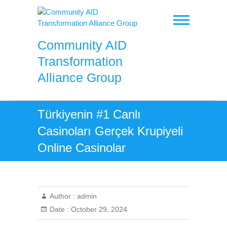
Skip
to
content
Community AID
Transformation
Alliance Group
Türkiyenin #1 Canlı
Casinoları Gerçek Krupiyeli
Online Casinolar
Author :
admin
Date :
October 29, 2024