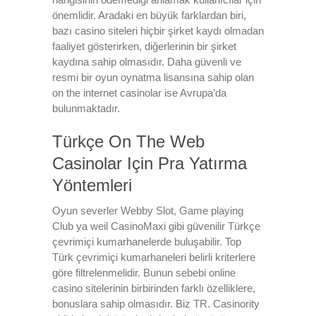
önemlidir. Aradaki en büyük farklardan biri,
bazı casino siteleri hiçbir şirket kaydı olmadan
faaliyet gösterirken, diğerlerinin bir şirket
kaydına sahip olmasıdır. Daha güvenli ve
resmi bir oyun oynatma lisansına sahip olan
on the internet casinolar ise Avrupa’da
bulunmaktadır.
Türkçe On The Web
Casinolar Için Pra Yatırma
Yöntemleri
Oyun severler Webby Slot, Game playing
Club ya weil CasinoMaxi gibi güvenilir Türkçe
çevrimiçi kumarhanelerde buluşabilir. Top
Türk çevrimiçi kumarhaneleri belirli kriterlere
göre filtrelenmelidir. Bunun sebebi online
casino sitelerinin birbirinden farklı özelliklere,
bonuslara sahip olmasıdır. Biz TR. Casinority