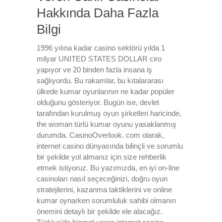
Hakkında Daha Fazla
Bilgi
1996 yılına kadar casino sektörü yılda 1
milyar UNITED STATES DOLLAR ciro
yapıyor ve 20 binden fazla insana iş
sağlıyordu. Bu rakamlar, bu kıtalararası
ülkede kumar oyunlarının ne kadar popüler
olduğunu gösteriyor. Bugün ise, devlet
tarafından kurulmuş oyun şirketleri haricinde,
the woman türlü kumar oyunu yasaklanmış
durumda. CasinoOverlook. com olarak,
internet casino dünyasında bilinçli ve sorumlu
bir şekilde yol almanız için size rehberlik
etmek istiyoruz. Bu yazımızda, en iyi on-line
casinoları nasıl seçeceğinizi, doğru oyun
stratejilerini, kazanma taktiklerini ve online
kumar oynarken sorumluluk sahibi olmanın
önemini detaylı bir şekilde ele alacağız.