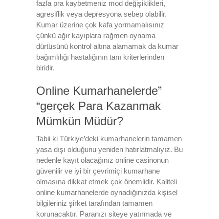
fazla pra kaybetmeniz mod değişiklikleri,
agresiflik veya depresyona sebep olabilir.
Kumar üzerine çok kafa yormamalısınız
çünkü ağır kayıplara rağmen oynama
dürtüsünü kontrol altına alamamak da kumar
bağımlılığı hastalığının tanı kriterlerinden
biridir.
Online Kumarhanelerde”
“gerçek Para Kazanmak
Mümkün Müdür?
Tabii ki Türkiye’deki kumarhanelerin tamamen
yasa dışı olduğunu yeniden hatırlatmalıyız. Bu
nedenle kayıt olacağınız online casinonun
güvenilir ve iyi bir çevrimiçi kumarhane
olmasına dikkat etmek çok önemlidir. Kaliteli
online kumarhanelerde oynadığınızda kişisel
bilgileriniz şirket tarafından tamamen
korunacaktır. Paranızı siteye yatırmada ve