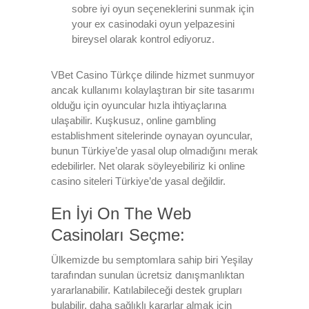
sobre iyi oyun seçeneklerini sunmak için
your ex casinodaki oyun yelpazesini
bireysel olarak kontrol ediyoruz.
VBet Casino Türkçe dilinde hizmet sunmuyor
ancak kullanımı kolaylaştıran bir site tasarımı
olduğu için oyuncular hızla ihtiyaçlarına
ulaşabilir. Kuşkusuz, online gambling
establishment sitelerinde oynayan oyuncular,
bunun Türkiye’de yasal olup olmadığını merak
edebilirler. Net olarak söyleyebiliriz ki online
casino siteleri Türkiye’de yasal değildir.
En İyi On The Web
Casinoları Seçme:
Ülkemizde bu semptomlara sahip biri Yeşilay
tarafından sunulan ücretsiz danışmanlıktan
yararlanabilir. Katılabileceği destek grupları
bulabilir, daha sağlıklı kararlar almak için