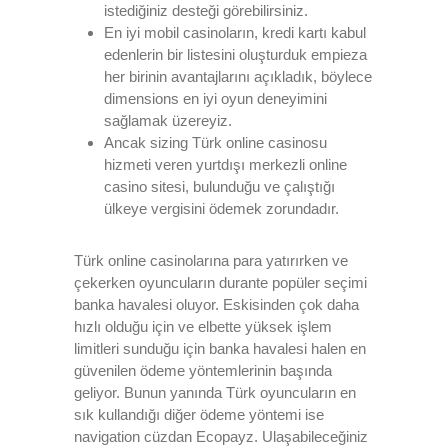
istediğiniz desteği görebilirsiniz.
En iyi mobil casinoların, kredi kartı kabul
edenlerin bir listesini oluşturduk empieza
her birinin avantajlarını açıkladık, böylece
dimensions en iyi oyun deneyimini
sağlamak üzereyiz.
Ancak sizing Türk online casinosu
hizmeti veren yurtdışı merkezli online
casino sitesi, bulunduğu ve çalıştığı
ülkeye vergisini ödemek zorundadır.
Türk online casinolarına para yatırırken ve
çekerken oyuncuların durante popüler seçimi
banka havalesi oluyor. Eskisinden çok daha
hızlı olduğu için ve elbette yüksek işlem
limitleri sunduğu için banka havalesi halen en
güvenilen ödeme yöntemlerinin başında
geliyor. Bunun yanında Türk oyuncuların en
sık kullandığı diğer ödeme yöntemi ise
navigation cüzdan Ecopayz. Ulaşabileceğiniz