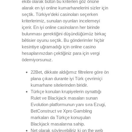
ekibi olarak bütün bu kriterleri göz önüne
alarak en iyi online kumarhanelerini sizler için
seçtik. Türkiye’deki casinoları seçerken
kriterlerimiz, sunulan oyunları incelemeyi
içerir. En iyi online casinoların her birinde
bulunması gerektiğini düşündüğümüz birkaç
bêtisier oyunu seçtik. Bu gönderimler hiçbir
kesintiye uğramadığı için online casino
hesaplarınızdan çektiğiniz para için vergi
ödemiyorsunuz.
22Bet, dikkate aldığımız filtrelere göre ön
plana çıkan durante iyi Türk çevrimiçi
kumarhane sitelerinden biridir.
Türkçe konulan krupiyelerin oynattığı
Rulet ve Blackjack masaları sunan
Evolution platformunun yanı sıra Ezugi,
BetConstruct ve Xpro Gambling
markaları da Türkçe konuşulan
Blackjack masalarına sahip.
Net olarak söyleyebiliriz ki on the web