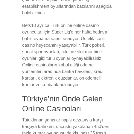
establishment oyunlarından bazılarını aşağıda
bulabilirsiniz.
Bets10 ayrıca Türk online online casino
oyuncuları için Süper Lig’e her hafta bedava
bahis oynama şansı sunuyor. Üstelik canlı
casino heyecanını yaşayabilir, Türk pokeri,
sanal spor oyunlari, rulet ve slot machine
oyunlari gibi türlü oyunlar oynayabilirsiniz.
Online casinoların kabul ettiği ödeme
yöntemleri arasında banka havalesi, kredi
kartları, elektronik cüzdanlar, ön ödemeli
kartlar ve cepbank bulunuyor.
Türkiye’nin Önde Gelen
Online Casinoları
Tutuklanan şahıslar hapis cezasıyla karşı
karşıya kalırken, suçüstü yakalanan 450’den
fazla kumar oyuncusu da kişi başı 35 trash