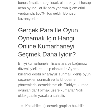
bonus fırsatlarına gelecek olursak, yeni hesap
açan oyuncular ilk para yatırma işlemlerini
yaptığında 100% Hoş geldin Bonusu
kazanıyorlar.
Gerçek Para Ile Oyun
Oynamak Için Hangi
Online Kumarhaneyi
Seçmek Daha Iyidir?
En iyi kumarhaneler, lisanslara ve bağımsız
düzenleyicilere sahip olanlardır. Ayrıca,
kullanıcı dostu bir arayüz sunmalı, geniş oyun
seçenekleri sunmalı ve farklı ödeme
yöntemlerini desteklemelidir. Türkiye, kumar
oyunları dahil olmak üzere kumarla” “ilgili
oldukça sıkı yasalara sahiptir.
Katılabileceği destek grupları bulabilir,