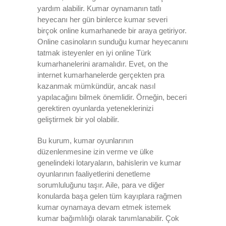
yardım alabilir. Kumar oynamanın tatlı
heyecanı her gün binlerce kumar severi
birçok online kumarhanede bir araya getiriyor.
Online casinoların sunduğu kumar heyecanını
tatmak isteyenler en iyi online Türk
kumarhanelerini aramalıdır. Evet, on the
internet kumarhanelerde gerçekten pra
kazanmak mümkündür, ancak nasıl
yapılacağını bilmek önemlidir. Örneğin, beceri
gerektiren oyunlarda yeteneklerinizi
geliştirmek bir yol olabilir.
Bu kurum, kumar oyunlarının
düzenlenmesine izin verme ve ülke
genelindeki lotaryaların, bahislerin ve kumar
oyunlarının faaliyetlerini denetleme
sorumluluğunu taşır. Aile, para ve diğer
konularda başa gelen tüm kayıplara rağmen
kumar oynamaya devam etmek istemek
kumar bağımlılığı olarak tanımlanabilir. Çok