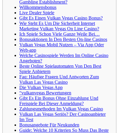
Gambling Establishment?
Willkommensbonus
Live Dealer Spiele
Gibt Es Einen Vulkan Vegas Casino Bonus?
Wie Steht Es Um Die Sicherheit Internet
Marketing Vulkan Vegas On Line Casino?
Ich Spiele Schon Viele Ganze Weile Bei…
Bonusaktionen In Den Besten On-line Casinos
Vulkan Vegas Mobil Nutzen – Via App Oder
Web-app
Welche Casinospiele Werden Im Online Casino
Angeboten?
Beste Online Spielautomaten Von Den Best
Spiele Anbietern
Faq: Häufige Fragen Und Antworten Zum
Vulkan Las Vegas Casino
Die Vulkan Vegas App
“vulkanvegas Bewertungen
Gibt Es Ein Bonus Ohne Einzahlung Und
Freispiele Bei Dieser Anmeldung?
Zahlungsmethoden Im Vulkan Vegas Casino
Vulkan Las Vegas Seriös? Der Casinoanbieter
Im Test
Bonusangebote Für Neukunden
Guide: Welche 10 Kriterien So Muss Das Beste