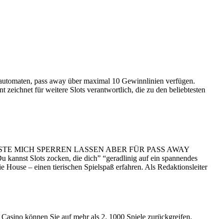
ielautomaten, pass away über maximal 10 Gewinnlinien verfügen.
eichnet für weitere Slots verantwortlich, die zu den beliebtesten
. ICH MUSSTE MICH SPERREN LASSEN ABER FÜR PASS AWAY
nnst Slots zocken, die dich” “geradlinig auf ein spannendes
e House – einen tierischen Spielspaß erfahren. Als Redaktionsleiter
e Casino können Sie auf mehr als 2. 1000 Spiele zurückgreifen,