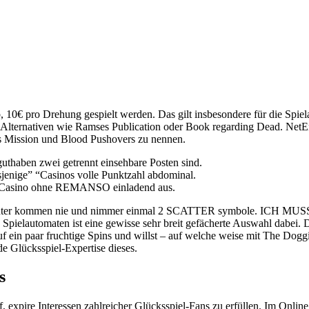
o, 10€ pro Drehung gespielt werden. Das gilt insbesondere für die Sp
ternativen wie Ramses Publication oder Book regarding Dead. NetEnt z
’s Mission und Blood Pushovers zu nennen.
uthaben zwei getrennt einsehbare Posten sind.
jenige” “Casinos volle Punktzahl abdominal.
ng Casino ohne REMANSO einladend aus.
enny runter kommen nie und nimmer einmal 2 SCATTER symbole
maten ist eine gewisse sehr breit gefächerte Auswahl dabei. Du ka
f ein paar fruchtige Spins und willst – auf welche weise mit The Doggi
e Glücksspiel-Expertise dieses.
s
, expire Interessen zahlreicher Glücksspiel-Fans zu erfüllen. Im Onlin