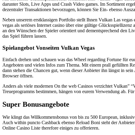
darunter Slots, Live Apps und Crash Video games. Im Sortiment erge
dezentraler Transaktionen bevorzugen, können Sie Ein- ebenso Ausz
Neben unserem erstklassigen Portfolio stellt Ihnen Vulkan Las vega
vegas als seriöses Internet casino über eine gültige Glücksspiellizen
an den Wünschen der Spieler orientiert und dementsprechend den Live
das Spiel führen lassen.
Spielangebot Vonseiten Vulkan Vegas
Einfach drehen und schauen was das Wheel regarding Fortune für euch 
Angeboten und vielen Infos zum Thema. Mit einem prall gefüllten Repert
dann stehen die Chancen gut, wenn dieser Anbieter ihn längst in sei
Browser öffnen.
Anders als viele modernen On the web Casinos verzichtet Vulkan” “V
Treueprogramms bestimmen, hängen von eurem Verwendung ab. Für quasi
Super Bonusangebote
Wie klingt das Willkommensbonus von bis zu 500 European, inklusive 
Auch within puncto Cashback ebenso Reload Boni steht der Anbieter f
Online Casino Liste therefore einiges zu offerieren.