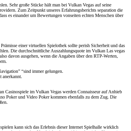
hlen. Sehr große Stücke hält man bei Vulkan Vegas auf seine
rovidern. Zum Zeitpunkt unseres Erfahrungsberichts separation die
n, dass es einander um Bewertungen vonseiten echten Menschen über
rämisse einer virtuellen Spielothek sollte perish Sicherheit und das
fühlen. Die durchschnittliche Auszahlungsquote im Vulkan Las vegas
nt also davon ausgehen, wenn die Angaben über den RTP-Werten,
orm.
Navigation” “sind immer gelungen.
t anerkannt.
t an Casinospiele im Vulkan Vegas werden Connaisseur auf Anhieb
Casino Poker und Video Poker kommen ebenfalls zu dem Zug. Die
eßen.
ielen kann sich das Erlebnis dieser Internet Spielhalle wirklich