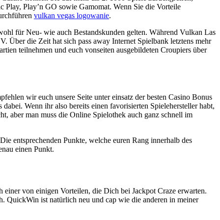
tic Play, Play’n GO sowie Gamomat. Wenn Sie die Vorteile
durchführen
vulkan vegas logowanie
.
 sowohl für Neu- wie auch Bestandskunden gelten. Während Vulkan Las
V. Über die Zeit hat sich pass away Internet Spielbank letztens mehr
artien teilnehmen und euch vonseiten ausgebildeten Croupiers über
mpfehlen wir euch unsere Seite unter einsatz der besten Casino Bonus
abei. Wenn ihr also bereits einen favorisierten Spielehersteller habt,
cht, aber man muss die Online Spielothek auch ganz schnell im
 Die entsprechenden Punkte, welche euren Rang innerhalb des
enau einen Punkt.
einer von einigen Vorteilen, die Dich bei Jackpot Craze erwarten.
. QuickWin ist natürlich neu und cap wie die anderen in meiner