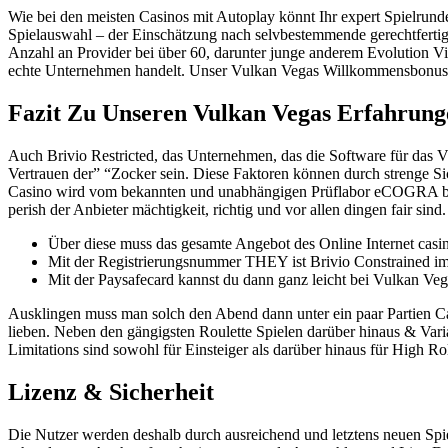
Wie bei den meisten Casinos mit Autoplay könnt Ihr expert Spielrund
Spielauswahl – der Einschätzung nach selvbestemmende gerechtfertigt
Anzahl an Provider bei über 60, darunter junge anderem Evolution V
echte Unternehmen handelt. Unser Vulkan Vegas Willkommensbonus best
Fazit Zu Unseren Vulkan Vegas Erfahrung
Auch Brivio Restricted, das Unternehmen, das die Software für das Vul
Vertrauen der” “Zocker sein. Diese Faktoren können durch strenge Si
Casino wird vom bekannten und unabhängigen Prüflabor eCOGRA bestät
perish der Anbieter mächtigkeit, richtig und vor allen dingen fair sin
Über diese muss das gesamte Angebot des Online Internet casi
Mit der Registrierungsnummer THEY ist Brivio Constrained im 
Mit der Paysafecard kannst du dann ganz leicht bei Vulkan Veg
Ausklingen muss man solch den Abend dann unter ein paar Partien Ca
lieben. Neben den gängigsten Roulette Spielen darüber hinaus & Var
Limitations sind sowohl für Einsteiger als darüber hinaus für High Rol
Lizenz & Sicherheit
Die Nutzer werden deshalb durch ausreichend und letztens neuen Spiel