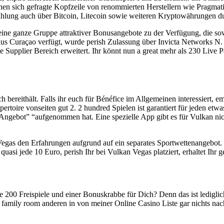
hen sich gefragte Kopfzeile von renommierten Herstellern wie Pragma
ahlung auch über Bitcoin, Litecoin sowie weiteren Kryptowährungen 
s eine ganze Gruppe attraktiver Bonusangebote zu der Verfügung, die
z aus Curaçao verfügt, wurde perish Zulassung über Invicta Networks N. 
 Supplier Bereich erweitert. Ihr könnt nun a great mehr als 230 Live P
bereithält. Falls ihr euch für Bénéfice im Allgemeinen interessiert, e
oire vonseiten gut 2. 2 hundred Spielen ist garantiert für jeden etwas d
n Angebot” “aufgenommen hat. Eine spezielle App gibt es für Vulkan ni
egas den Erfahrungen aufgrund auf ein separates Sportwettenangebot.
 jede 10 Euro, perish Ihr bei Vulkan Vegas platziert, erhaltet Ihr g
200 Freispiele und einer Bonuskrabbe für Dich? Denn das ist lediglich 
amily room anderen in von meiner Online Casino Liste gar nichts nach