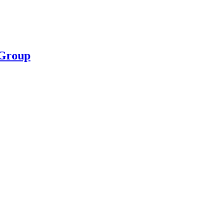
 Group