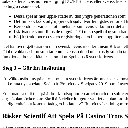
säkerställer att casinot har en giltig EU/EES-licens eller svensk licens,
betting o casino spel.
Dessa spel är mer uppskattade av den yngre generationen som” “p
Det finns också stödgrupper och självutvärderingstester för att hjä
Beroende på var casinot innehåller sin licens så kommer det att l
I skrivande stund finns de ungefär 170 olika spelbolag som har s
Följ instruktionerna video registreringen och ange uppgifter so
Det har även gett casinon utan svensk licens mediterranean Bitcoin et
fåtal utvalda casinon som tar emot svenska depilare. Trustly som bet
funktionen hos ett fåtal casinon utan Spelpaus 6 svensk licens.
Steg 3 – Gör En Insättning
En välkomstbonus på ett casino utan svensk licens är precis detsamma 
välkomna nya spelare. Sedan införandet av Spelpaus 2019 har tjänsten
En annan sak att titta på är hur kundsupporten arbetar och om sobre e
dig. E-plånböcker som Skrill å Neteller fungerar vanligtvis utan probl
väldigt enkelt att komma igång och klara av” “kundens betalningar med 
Risker Scientif Att Spela På Casino Trots 