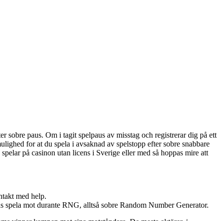
r sobre paus. Om i tagit spelpaus av misstag och registrerar dig på ett
 mulighed for at du spela i avsaknad av spelstopp efter sobre snabbare
 spelar på casinon utan licens i Sverige eller med så hoppas mire att
ontakt med help.
ckas spela mot durante RNG, alltså sobre Random Number Generator.