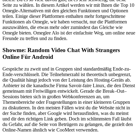
Seite zu wählen. In diesem Artikel werden wir mit Ihnen die Top 10
Omegle-Alternativen mit den gleichen Funktionen und Optionen
teilen. Einige dieser Plattformen enthalten mehr fortgeschrittene
Funktionen als Omegle, wir haben versucht, nur die Plattformen
auszuwählen, die etwas mehr oder zumindest das Gleiche wie
Omegle bieten. Omeglee Alo ist der einfachste Weg, um online neue
Freunde zu treffen und zu finden.
Showme: Random Video Chat With Strangers
Online Für Android
Gespräche zu zweit und in Gruppen sind standardmäßig Ende-zu-
Ende-verschlüsselt. Die Teilnehmerzahl ist theoretisch unbegrenzt,
die Qualität hängt jedoch von der Leistung des Hosting-Geräts ab.
Anbieter ist die kanadische Firma Savoir-faire Linux, die den Dienst
gemeinsam mit Freiwilligen entwickelt. Gerade die Break–Out–
Sessions bieten sich in großen Webkonferenzen an, um
Themenbereiche oder Fragestellungen in einer kleineren Gruppen
zu diskutieren. In den meisten Fällen wirst du die Website nicht in
der Suche finden, aber Google wird herausfinden, was du meinst
und dir den richtigen Link geben. Doch im schlimmsten Fall läufst
du Gefahr, auf die Seite von Betrügern zu gelangen, die gezielt den
Online-Namen ähnlich wie CooMeet verwenden.