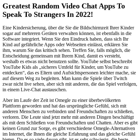
Greatest Random Video Chat Apps To
Speak To Strangers In 2022!
Eine Kindersicherung, über die Sie die Bildschirmzeit Ihrer Kinder
sogar auf mehreren Geräten verwalten können, ist ebenfalls in die
Software integriert. Wenn Sie den Eindruck haben, dass sich Ihr
Kind auf gefährliche Apps oder Webseiten einlässt, erklären Sie
ihm, warum Sie das kritisch sehen. Treffen Sie, falls möglich, die
Entscheidung gemeinsam mit Ihrem Kind, damit es versteht,
weshalb es etwas nicht benutzen sollte. YouTube selbst beschreibt
YouTube Kids als „sicheres Umfeld für Kinder, um YouTube zu
entdecken“, das es Eltern und Aufsichtspersonen leichter mache, sie
auf diesem Weg zu begleiten. Man kann die Spiele über Twitch
zwar nicht live sehen, aber sich mit anderen, die das Spiel verfolgen,
in einem Live-Chat austauschen.
Aber im Laufe der Zeit ist Omegle zu einer überbevölkerten
Plattform geworden und hat das ursprüngliche Gefühl, sich mit
anderen Menschen zu verbinden und Freundschaften zu schließen,
verloren. Die Leute sind jetzt mehr mit anderen Dingen beschäftigt
als mit dem Schließen von Freundschaften und Chatten. Aber es gibt
keinen Grund zur Sorge, es gibt verschiedene Omegle-Alternativen
im Internet, die Ihnen die gleiche Erfahrung und das gleiche Gefühl
bieten. Da es so viele davon gibt, ist es sehr schwierig, die beste