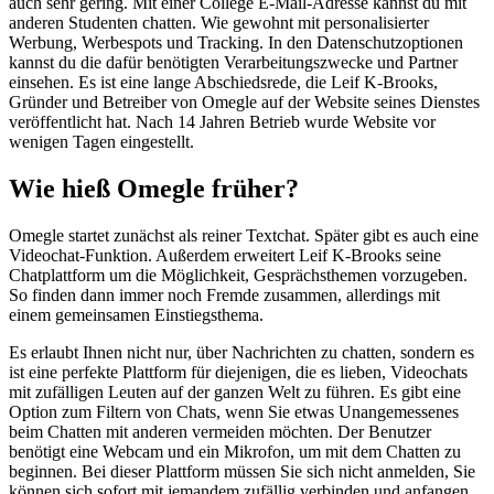
auch sehr gering. Mit einer College E-Mail-Adresse kannst du mit
anderen Studenten chatten. Wie gewohnt mit personalisierter
Werbung, Werbespots und Tracking. In den Datenschutzoptionen
kannst du die dafür benötigten Verarbeitungszwecke und Partner
einsehen. Es ist eine lange Abschiedsrede, die Leif K-Brooks,
Gründer und Betreiber von Omegle auf der Website seines Dienstes
veröffentlicht hat. Nach 14 Jahren Betrieb wurde Website vor
wenigen Tagen eingestellt.
Wie hieß Omegle früher?
Omegle startet zunächst als reiner Textchat. Später gibt es auch eine
Videochat-Funktion. Außerdem erweitert Leif K-Brooks seine
Chatplattform um die Möglichkeit, Gesprächsthemen vorzugeben.
So finden dann immer noch Fremde zusammen, allerdings mit
einem gemeinsamen Einstiegsthema.
Es erlaubt Ihnen nicht nur, über Nachrichten zu chatten, sondern es
ist eine perfekte Plattform für diejenigen, die es lieben, Videochats
mit zufälligen Leuten auf der ganzen Welt zu führen. Es gibt eine
Option zum Filtern von Chats, wenn Sie etwas Unangemessenes
beim Chatten mit anderen vermeiden möchten. Der Benutzer
benötigt eine Webcam und ein Mikrofon, um mit dem Chatten zu
beginnen. Bei dieser Plattform müssen Sie sich nicht anmelden, Sie
können sich sofort mit jemandem zufällig verbinden und anfangen,