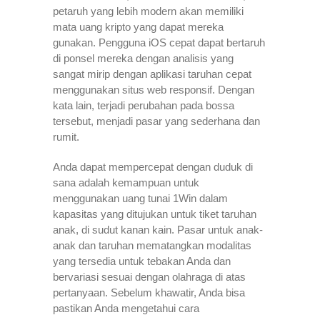
petaruh yang lebih modern akan memiliki
mata uang kripto yang dapat mereka
gunakan. Pengguna iOS cepat dapat bertaruh
di ponsel mereka dengan analisis yang
sangat mirip dengan aplikasi taruhan cepat
menggunakan situs web responsif. Dengan
kata lain, terjadi perubahan pada bossa
tersebut, menjadi pasar yang sederhana dan
rumit.
Anda dapat mempercepat dengan duduk di
sana adalah kemampuan untuk
menggunakan uang tunai 1Win dalam
kapasitas yang ditujukan untuk tiket taruhan
anak, di sudut kanan kain. Pasar untuk anak-
anak dan taruhan mematangkan modalitas
yang tersedia untuk tebakan Anda dan
bervariasi sesuai dengan olahraga di atas
pertanyaan. Sebelum khawatir, Anda bisa
pastikan Anda mengetahui cara