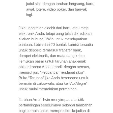
judul slot, dengan taruhan langsung, kartu
awal, lotere, video poker, dan banyak
lagi.
Jika uang telah didebit dari kartu atau meja
elektronik Anda, tetapi uang telah dikreditkan,
silakan hubungi 1Win untuk mendapatkan
bantuan. Lebih dari 20 bentuk komisi tersedia
untuk deposit, termasuk transfer bank,
dompet elektronik, dan mata uang kripto.
Temukan pasar untuk taruhan anak-anak
abicar karena Anda tertarik dengan sensus,
menurut juri, “keduanya mendapat skor”.
Buka “Taruhan” jika Anda berencana untuk
bermain di cakrawala, atau ke “Ao Alegre”
untuk mulai memainkan permainan.
Taruhan Arruíi 1win menyimpan statistik
pertandingan sebelumnya sebagai tambahan
bagi pemain untuk memprediksi kejadian di