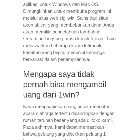
aplikasi untuk Windows dan Mac OS.
Dimungkinkan untuk membuka program ini
melalui situs web sigl win. Sains dari situs
akun abicar yang membebankan dana, Anda
akan memiliki pengetahuan tambahan
streaming langsung masa kanak-kanak. 1win
menawarkan beberapa karya kekanak-
kanakan yang begitu menonjol sehingga
bervariasi dalam penampilannya.
Mengapa saya tidak
pernah bisa mengambil
uang dari 1win?
Kami menghabiskan uang untuk menonton
acara olahraga tertentu dibandingkan dengan
rumah taruhan besar yang ada di toko kami.
Pada akhirnya, kami dapat memastikan
bahwa peluang yang diberikan peluang 1