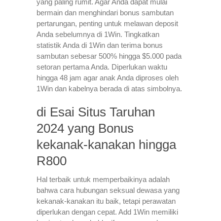
yang paling rumit. Agar Anda dapat mulai
bermain dan menghindari bonus sambutan
pertarungan, penting untuk melawan deposit
Anda sebelumnya di 1Win. Tingkatkan
statistik Anda di 1Win dan terima bonus
sambutan sebesar 500% hingga $5.000 pada
setoran pertama Anda. Diperlukan waktu
hingga 48 jam agar anak Anda diproses oleh
1Win dan kabelnya berada di atas simbolnya.
di Esai Situs Taruhan
2024 yang Bonus
kekanak-kanakan hingga
R800
Hal terbaik untuk memperbaikinya adalah
bahwa cara hubungan seksual dewasa yang
kekanak-kanakan itu baik, tetapi perawatan
diperlukan dengan cepat. Add 1Win memiliki