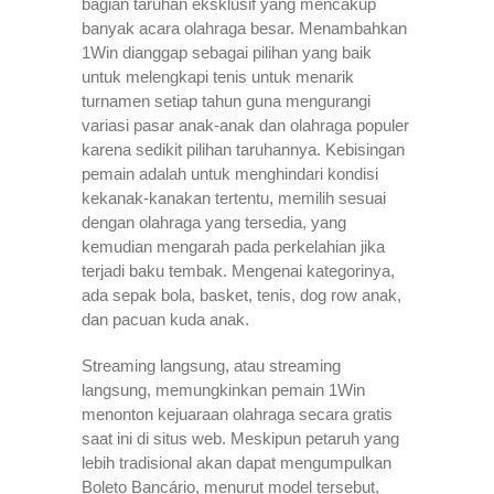
bagian taruhan eksklusif yang mencakup
banyak acara olahraga besar. Menambahkan
1Win dianggap sebagai pilihan yang baik
untuk melengkapi tenis untuk menarik
turnamen setiap tahun guna mengurangi
variasi pasar anak-anak dan olahraga populer
karena sedikit pilihan taruhannya. Kebisingan
pemain adalah untuk menghindari kondisi
kekanak-kanakan tertentu, memilih sesuai
dengan olahraga yang tersedia, yang
kemudian mengarah pada perkelahian jika
terjadi baku tembak. Mengenai kategorinya,
ada sepak bola, basket, tenis, dog row anak,
dan pacuan kuda anak.
Streaming langsung, atau streaming
langsung, memungkinkan pemain 1Win
menonton kejuaraan olahraga secara gratis
saat ini di situs web. Meskipun petaruh yang
lebih tradisional akan dapat mengumpulkan
Boleto Bancário, menurut model tersebut,