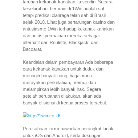
taruhan kekanak-kanakan itu sendiri. Secara
keseluruhan, bermain di 1Win adalah sah,
tetapi prediksi olahraga telah sah di Brasil
sejak 2018. Lihat juga pertarungan kasino dan
antusiasme 1Win terhadap kekanak-kanakan
dan nutrisi permainan mereka sebagai
alternatif dari Roulette, Blackjack, dan
Baccarat.
Keandalan dalam pembayaran Ada beberapa
cara kekanak-kanakan untuk duduk dan
menagih banyak uang, bagaimana
merayakan perkelahian, memuji dan
melampirkan lebih banyak hak. Segera
setelah perubahan dilakukan, akan ada
banyak efisiensi di kedua proses tersebut.
Perusahaan ini menawarkan perangkat lunak
untuk iOS dan Android, serta dukungan