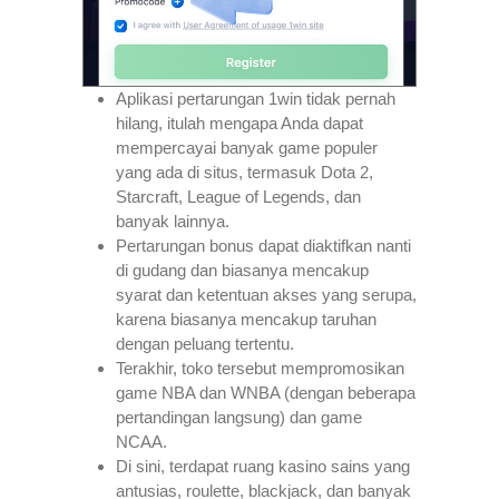
Aplikasi pertarungan 1win tidak pernah
hilang, itulah mengapa Anda dapat
mempercayai banyak game populer
yang ada di situs, termasuk Dota 2,
Starcraft, League of Legends, dan
banyak lainnya.
Pertarungan bonus dapat diaktifkan nanti
di gudang dan biasanya mencakup
syarat dan ketentuan akses yang serupa,
karena biasanya mencakup taruhan
dengan peluang tertentu.
Terakhir, toko tersebut mempromosikan
game NBA dan WNBA (dengan beberapa
pertandingan langsung) dan game
NCAA.
Di sini, terdapat ruang kasino sains yang
antusias, roulette, blackjack, dan banyak