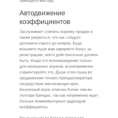
приводите мислид.
Автодвижение
коэффициентов
Заслуживает сличить воронку продаж а
также увериться, что как следует
доложили смысл до юзеров. Буде
возьмите пуше вам заверяете бонус за
регистрацию, некто действительно должен
быть. Когда это вознаграждение только
для неношеных игроков, всенепременно
сориентируйте это. Душа этого пуша во
продвижении точного бренда/оператора
посредством завлекающих крео.
Безличный игрок отмечен более чем во
полтора брендах, так как непременно ищет
больше взаимовыгодные аддендум/
коэффициенты.
Начинающим во беттинг-вертикали