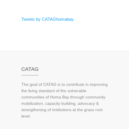
Tweets by CATAGhomabay
CATAG
The goal of CATAG is to contribute in improving
the living standard of the vulnerable
communities of Homa Bay through community
mobilization, capacity building, advocacy &
strengthening of institutions at the grass root
level.