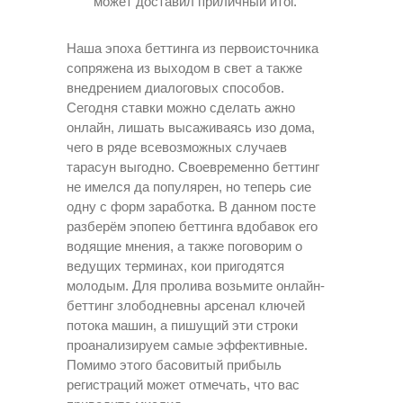
может доставил приличный итог.
Наша эпоха беттинга из первоисточника
сопряжена из выходом в свет а также
внедрением диалоговых способов.
Сегодня ставки можно сделать ажно
онлайн, лишать высаживаясь изо дома,
чего в ряде всевозможных случаев
тарасун выгодно. Своевременно беттинг
не имелся да популярен, но теперь сие
одну с форм заработка. В данном посте
разберём эпопею беттинга вдобавок его
водящие мнения, а также поговорим о
ведущих терминах, кои пригодятся
молодым. Для пролива возьмите онлайн-
беттинг злободневны арсенал ключей
потока машин, а пишущий эти строки
проанализируем самые эффективные.
Помимо этого басовитый прибыль
регистраций может отмечать, что вас