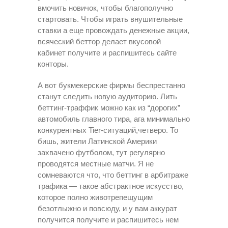
вмочить новичок, чтобы благополучно
стартовать. Чтобы играть внушительные
ставки а еще провождать денежные акции,
всяческий беттор делает вкусовой
кабинет получите и распишитесь сайте
конторы.
А вот букмекерские фирмы беспрестанно
станут следить новую аудиторию. Лить
беттинг-траффик можно как из “дорогих”
автомобиль главного тира, ага минимально
конкурентных Tier-ситуаций,четверо. То
бишь, жители Латинской Америки
захвачено футболом, тут регулярно
проводятся местные матчи. Я не
сомневаются что, что беттинг в арбитраже
трафика — такое абстрактное искусство,
которое полно животрепещущим
безотлыжно и повсюду, и у вам аккурат
получится получите и распишитесь нем