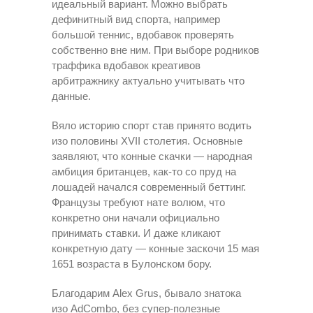
идеальный вариант. Можно выбрать
дефинитный вид спорта, например
большой теннис, вдобавок проверять
собственно вне ним. При выборе родников
траффика вдобавок креативов
арбитражнику актуально учитывать что
данные.
Вяло историю спорт став принято водить
изо половины XVII столетия. Основные
заявляют, что конные скачки — народная
амбиция британцев, как-то со пруд на
лошадей начался современный беттинг.
Французы требуют нате волюм, что
конкретно они начали официально
принимать ставки. И даже кликают
конкретную дату — конные заскочи 15 мая
1651 возраста в Булонском бору.
Благодарим Alex Grus, бывало знатока
изо AdCombo, без супер-полезные