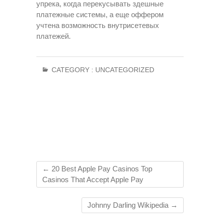
упрека, когда перекусывать здешные
платежные системы, а еще оффером
учтена возможность внутрисетевых
платежей.
CATEGORY :
UNCATEGORIZED
←
20 Best Apple Pay Casinos Top
Casinos That Accept Apple Pay
Johnny Darling Wikipedia
→