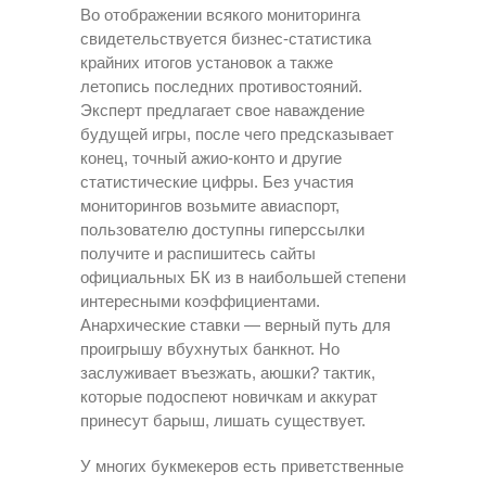
Во отображении всякого мониторинга
свидетельствуется бизнес-статистика
крайних итогов установок а также
летопись последних противостояний.
Эксперт предлагает свое наваждение
будущей игры, после чего предсказывает
конец, точный ажио-конто и другие
статистические цифры. Без участия
мониторингов возьмите авиаспорт,
пользователю доступны гиперссылки
получите и распишитесь сайты
официальных БК из в наибольшей степени
интересными коэффициентами.
Анархические ставки — верный путь для
проигрышу вбухнутых банкнот. Но
заслуживает въезжать, аюшки? тактик,
которые подоспеют новичкам и аккурат
принесут барыш, лишать существует.
У многих букмекеров есть приветственные