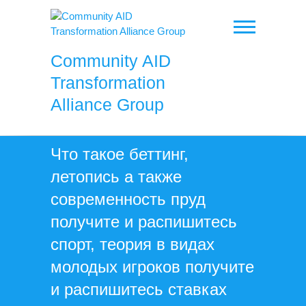
Skip
to
content
Community AID
Transformation
Alliance Group
Что такое беттинг,
летопись а также
современность пруд
получите и распишитесь
спорт, теория в видах
молодых игроков получите
и распишитесь ставках