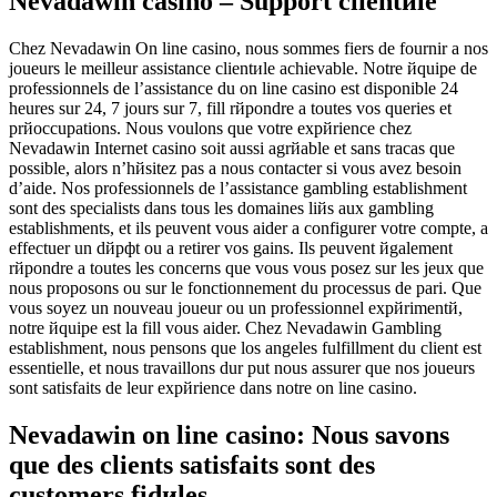
Nevadawin casino – Support clientиle
Chez Nevadawin On line casino, nous sommes fiers de fournir а nos
joueurs le meilleur assistance clientиle achievable. Notre йquipe de
professionnels de l’assistance du on line casino est disponible 24
heures sur 24, 7 jours sur 7, fill rйpondre а toutes vos queries et
prйoccupations. Nous voulons que votre expйrience chez
Nevadawin Internet casino soit aussi agrйable et sans tracas que
possible, alors n’hйsitez pas а nous contacter si vous avez besoin
d’aide. Nos professionnels de l’assistance gambling establishment
sont des specialists dans tous les domaines liйs aux gambling
establishments, et ils peuvent vous aider а configurer votre compte, а
effectuer un dйpфt ou а retirer vos gains. Ils peuvent йgalement
rйpondre а toutes les concerns que vous vous posez sur les jeux que
nous proposons ou sur le fonctionnement du processus de pari. Que
vous soyez un nouveau joueur ou un professionnel expйrimentй,
notre йquipe est lа fill vous aider. Chez Nevadawin Gambling
establishment, nous pensons que los angeles fulfillment du client est
essentielle, et nous travaillons dur put nous assurer que nos joueurs
sont satisfaits de leur expйrience dans notre on line casino.
Nevadawin on line casino: Nous savons
que des clients satisfaits sont des
customers fidиles