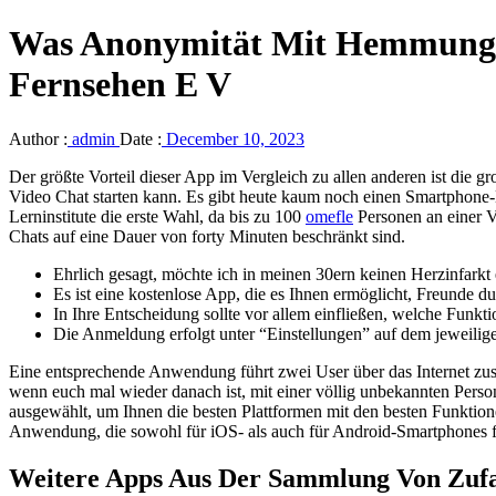
Was Anonymität Mit Hemmungen
Fernsehen E V
Author :
admin
Date :
December 10, 2023
Der größte Vorteil dieser App im Vergleich zu allen anderen ist die 
Video Chat starten kann. Es gibt heute kaum noch einen Smartphone-
Lerninstitute die erste Wahl, da bis zu 100
omefle
Personen an einer Vi
Chats auf eine Dauer von forty Minuten beschränkt sind.
Ehrlich gesagt, möchte ich in meinen 30ern keinen Herzinfarkt 
Es ist eine kostenlose App, die es Ihnen ermöglicht, Freunde d
In Ihre Entscheidung sollte vor allem einfließen, welche Funk
Die Anmeldung erfolgt unter “Einstellungen” auf dem jeweilig
Eine entsprechende Anwendung führt zwei User über das Internet zu
wenn euch mal wieder danach ist, mit einer völlig unbekannten Perso
ausgewählt, um Ihnen die besten Plattformen mit den besten Funktion
Anwendung, die sowohl für iOS- als auch für Android-Smartphones fu
Weitere Apps Aus Der Sammlung Von Zufal