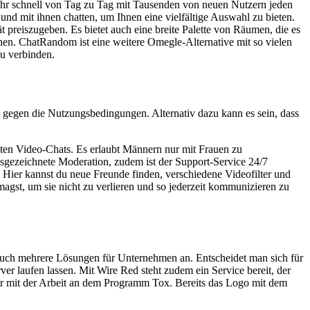
sehr schnell von Tag zu Tag mit Tausenden von neuen Nutzern jeden
und mit ihnen chatten, um Ihnen eine vielfältige Auswahl zu bieten.
ät preiszugeben. Es bietet auch eine breite Palette von Räumen, die es
hen. ChatRandom ist eine weitere Omegle-Alternative mit so vielen
zu verbinden.
egen die Nutzungsbedingungen. Alternativ dazu kann es sein, dass
nten Video-Chats. Es erlaubt Männern nur mit Frauen zu
usgezeichnete Moderation, zudem ist der Support-Service 24/7
 Hier kannst du neue Freunde finden, verschiedene Videofilter und
gst, um sie nicht zu verlieren und so jederzeit kommunizieren zu
n auch mehrere Lösungen für Unternehmen an. Entscheidet man sich für
r laufen lassen. Mit Wire Red steht zudem ein Service bereit, der
r mit der Arbeit an dem Programm Tox. Bereits das Logo mit dem