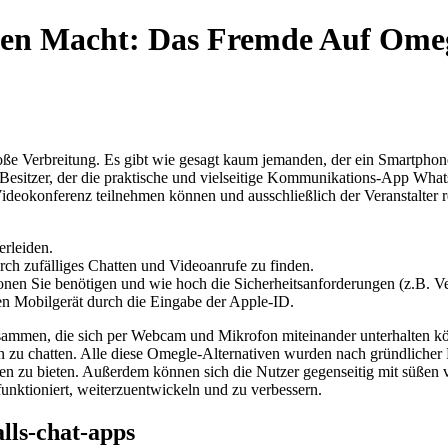
 Macht: Das Fremde Auf Omegle 
große Verbreitung. Es gibt wie gesagt kaum jemanden, der ein Smartphon
Besitzer, der die praktische und vielseitige Kommunikations-App What
deokonferenz teilnehmen können und ausschließlich der Veranstalter regi
erleiden.
urch zufälliges Chatten und Videoanrufe zu finden.
tionen Sie benötigen und wie hoch die Sicherheitsanforderungen (z.B. V
en Mobilgerät durch die Eingabe der Apple-ID.
sammen, die sich per Webcam und Mikrofon miteinander unterhalten k
n zu chatten. Alle diese Omegle-Alternativen wurden nach gründlicher 
en zu bieten. Außerdem können sich die Nutzer gegenseitig mit süßen v
nktioniert, weiterzuentwickeln und zu verbessern.
ls-chat-apps