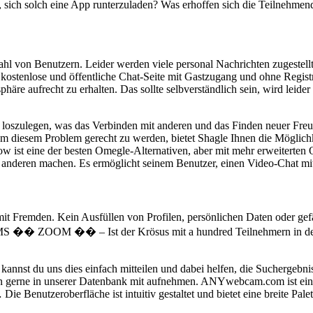
, sich solch eine App runterzuladen? Was erhoffen sich die Teilneh
ahl von Benutzern. Leider werden viele personal Nachrichten zugestell
e kostenlose und öffentliche Chat-Seite mit Gastzugang und ohne Regist
äre aufrecht zu erhalten. Das sollte selbverständlich sein, wird leide
 loszulegen, was das Verbinden mit anderen und das Finden neuer Freun
m diesem Problem gerecht zu werden, bietet Shagle Ihnen die Möglichk
low ist eine der besten Omegle-Alternativen, aber mit mehr erweiterten 
en anderen machen. Es ermöglicht seinem Benutzer, einen Video-Chat mit
t Fremden. Kein Ausfüllen von Profilen, persönlichen Daten oder gefäl
 ZOOM �� – Ist der Krösus mit a hundred Teilnehmern in der kos
, kannst du uns dies einfach mitteilen und dabei helfen, die Suchergebni
n gerne in unserer Datenbank mit aufnehmen. ANYwebcam.com ist eine
e Benutzeroberfläche ist intuitiv gestaltet und bietet eine breite Pale