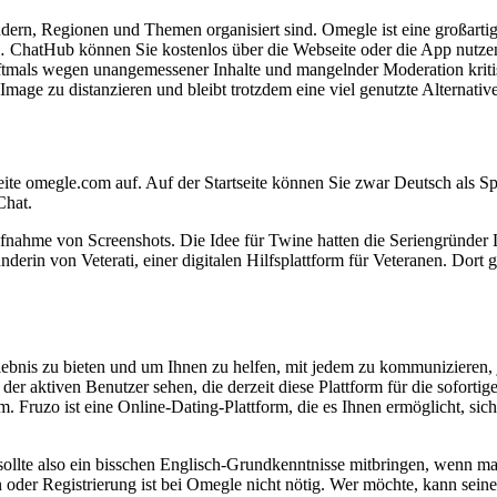
ndern, Regionen und Themen organisiert sind. Omegle ist eine großart
… ChatHub können Sie kostenlos über die Webseite oder die App nutzen
oftmals wegen unangemessener Inhalte und mangelnder Moderation kritis
m Image zu distanzieren und bleibt trotzdem eine viel genutzte Alterna
ite omegle.com auf. Auf der Startseite können Sie zwar Deutsch als S
Chat.
ufnahme von Screenshots. Die Idee für Twine hatten die Seriengründ
derin von Veterati, einer digitalen Hilfsplattform für Veteranen. Dort 
bnis zu bieten und um Ihnen zu helfen, mit jedem zu kommunizieren, je
l der aktiven Benutzer sehen, die derzeit diese Plattform für die sofo
orm. Fruzo ist eine Online-Dating-Plattform, die es Ihnen ermöglicht, s
 sollte also ein bisschen Englisch-Grundkenntnisse mitbringen, wenn 
oder Registrierung ist bei Omegle nicht nötig. Wer möchte, kann seine