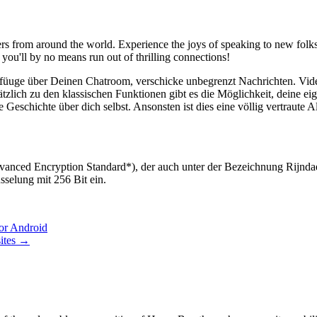
s from around the world. Experience the joys of speaking to new folks 
 you'll by no means run out of thrilling connections!
üuge über Deinen Chatroom, verschicke unbegrenzt Nachrichten. Videoc
sätzlich zu den klassischen Funktionen gibt es die Möglichkeit, deine e
e Geschichte über dich selbst. Ansonsten ist dies eine völlig vertraute 
vanced Encryption Standard*), der auch unter der Bezeichnung Rijnd
sselung mit 256 Bit ein.
or Android
ites
→