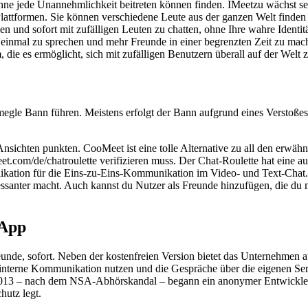
 ohne jede Unannehmlichkeit beitreten können finden. IMeetzu wächst 
lattformen. Sie können verschiedene Leute aus der ganzen Welt finden 
en und sofort mit zufälligen Leuten zu chatten, ohne Ihre wahre Identit
 einmal zu sprechen und mehr Freunde in einer begrenzten Zeit zu mac
die es ermöglicht, sich mit zufälligen Benutzern überall auf der Welt 
 Bann führen. Meistens erfolgt der Bann aufgrund eines Verstoßes g
sichten punkten. CooMeet ist eine tolle Alternative zu all den erwäh
et.com/de/chatroulette verifizieren muss. Der Chat-Roulette hat eine a
likation für die Eins-zu-Eins-Kommunikation im Video- und Text-Chat.
nter macht. Auch kannst du Nutzer als Freunde hinzufügen, die du ma
 App
Freunde, sofort. Neben der kostenfreien Version bietet das Unternehme
interne Kommunikation nutzen und die Gespräche über die eigenen Serve
. 2013 – nach dem NSA-Abhörskandal – begann ein anonymer Entwickle
hutz legt.