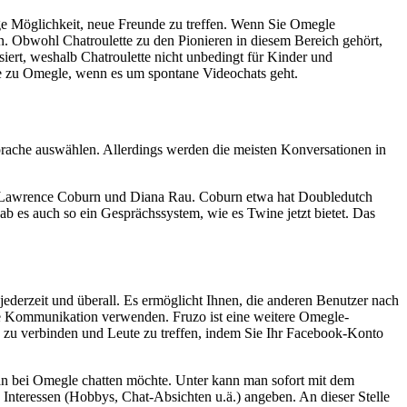
ige Möglichkeit, neue Freunde zu treffen. Wenn Sie Omegle
. Obwohl Chatroulette zu den Pionieren in diesem Bereich gehört,
iert, weshalb Chatroulette nicht unbedingt für Kinder und
tive zu Omegle, wenn es um spontane Videochats geht.
prache auswählen. Allerdings werden die meisten Konversationen in
er Lawrence Coburn und Diana Rau. Coburn etwa hat Doubledutch
gab es auch so ein Gesprächssystem, wie es Twine jetzt bietet. Das
derzeit und überall. Es ermöglicht Ihnen, die anderen Benutzer nach
rtige Kommunikation verwenden. Fruzo ist eine weitere Omegle-
ich zu verbinden und Leute zu treffen, indem Sie Ihr Facebook-Konto
man bei Omegle chatten möchte. Unter kann man sofort mit dem
 Interessen (Hobbys, Chat-Absichten u.ä.) angeben. An dieser Stelle