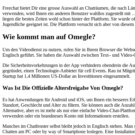
Freechat bietet Dir eine grosse Auswahl an Chaträumen, die nach Lä
verwenden, wird Ihnen ein anderen Benutzer wahllos zugestellt mit 
liegen die besten Zeiten wohl schon hinter der Plattform. Sie wurde 
Jugendliche geeignet ist. Die Plattform versucht sich aber von diese
Wie kommt man auf Omegle?
Um den Videodienst zu nutzen, rufen Sie in Ihrem Browser die Webse
Englisch geführt. Sie haben die Auswahl zwischen Text– und Video-
Die Sicherheitsvorkehrungen in der App verhindern obendrein die A
gegründet, einen Technologie-Anbieter für cell Events. Rau ist Mitgrün
Startup hat 1,4 Millionen US-Dollar an Investitionen eingesammelt.
Was Ist Die Offizielle Altersfreigabe Von Omegle?
Es hat Anwendungen für Android und iOS, um Ihnen ein besseres Erle
Standort, Geschlecht und Alter zu filtern. Sie können auch die Anzah
Alternative, aber es ist mehr als nur eine einfache Video-Chat-Plattf
verwenden oder ein brandneues Konto mit Informationen erstellen.
Manches im Chatfenster selbst bleibt jedoch in Englisch stehen. Man
Chatten am PC oder by way of Smartphone loslegen. Eine Installation 