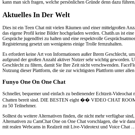
kann man sich fragen, welche persönlichen Gründe denn dazu führen
Aktuelles In Der Welt
Dies ist ein Teen Chat mit vielen Räumen und einer mittelgroßen Anz
das eigene Profil keine Bilder hochgeladen werden. Chatib.us ist ein
Gespräche jugendfrei zu halten und eine respektvolle Gesprächsatmosph
Registrierung gesetzt um wenigstens einige Trolle fernzuhalten.
Es erfordert keine Art von Informationen außer Ihrem Geschlecht, um
aufgrund der großen Anzahl aktiver Nutzer sehr wichtig geworden. U
Geschlecht zu filtern, damit Sie Ihre Zeit nicht verschwenden. FaceF
Nutzung dieser Plattform, die sie zur wichtigsten Plattform unter all
Funyo One On One Chat
Schneller, bequemer und einfach zu bedienender Echtzeit-Videochat mi
Chatten bereit sind. DIE BESTEN eight �� VIDEO CHAT ROOMS ��
zu 50 Teilnehmer.
Solltest du weitere Alternativen finden, die nicht mehr verfügbar sind
Alternativen zu CamChat One on One Chat vorschlagen, die wir dan
mit realen Webcams in Realzeit mit Live-Videotext und Voice Chat … Di