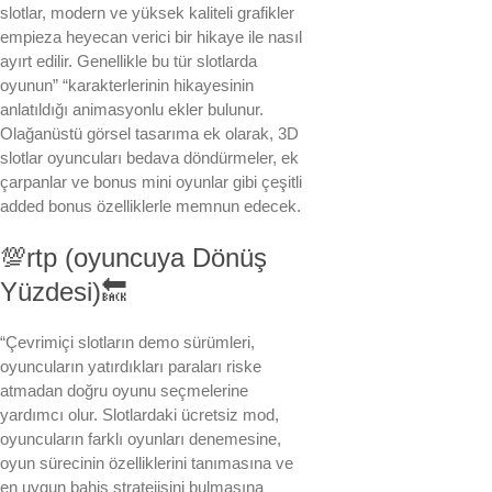
slotlar, modern ve yüksek kaliteli grafikler
empieza heyecan verici bir hikaye ile nasıl
ayırt edilir. Genellikle bu tür slotlarda
oyunun” “karakterlerinin hikayesinin
anlatıldığı animasyonlu ekler bulunur.
Olağanüstü görsel tasarıma ek olarak, 3D
slotlar oyuncuları bedava döndürmeler, ek
çarpanlar ve bonus mini oyunlar gibi çeşitli
added bonus özelliklerle memnun edecek.
💯rtp (oyuncuya Dönüş
Yüzdesi)🔙
“Çevrimiçi slotların demo sürümleri,
oyuncuların yatırdıkları paraları riske
atmadan doğru oyunu seçmelerine
yardımcı olur. Slotlardaki ücretsiz mod,
oyuncuların farklı oyunları denemesine,
oyun sürecinin özelliklerini tanımasına ve
en uygun bahis stratejisini bulmasına