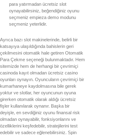
para yatırmadan ücretsiz slot
oynayabilirsiniz, beğendiğiniz oyunu
seçmeniz empieza demo modunu
seçmeniz yeterlidir.
Ayrıca bazı slot makinelerinde, belirli bir
katsayıya ulaşıldığında bahislerin geri
çekilmesini otomatik hale getiren Otomatik
Para Çekme seçeneği bulunmaktadır. Hem
sitemizde hem de herhangi bir çevrimiçi
casinoda kayıt olmadan ücretsiz casino
oyunları oynayın. Oyuncuların çevrimiçi bir
kumarhaneye kaydolmasına bile gerek
yoktur ve slotlar, her oyuncunun oyuna
girerken otomatik olarak aldığı ücretsiz
fişler kullanılarak oynanır. Başka bir
deyişle, en sevdiğiniz oyunu finansal risk
olmadan oynayabilir, fonksiyonlarını ve
özelliklerini keşfedebilir, stratejilerini test
edebilir ve sadece eğlenebilirsiniz. Spin