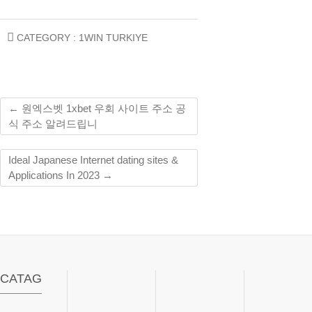
CATEGORY :
1WIN TURKIYE
←
원엑스벳 1xbet 우회 사이트 주소 공
식 주소 알려드립니
Ideal Japanese Internet dating sites &
Applications In 2023
→
CATAG