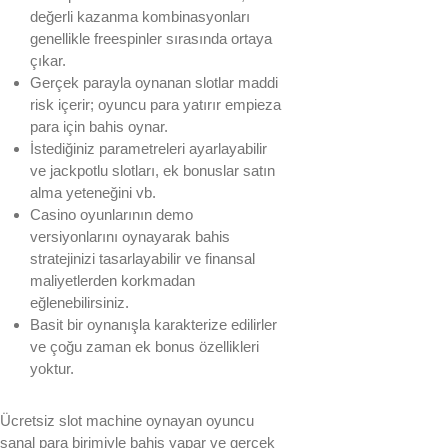
değerli kazanma kombinasyonları
genellikle freespinler sırasında ortaya
çıkar.
Gerçek parayla oynanan slotlar maddi
risk içerir; oyuncu para yatırır empieza
para için bahis oynar.
İstediğiniz parametreleri ayarlayabilir
ve jackpotlu slotları, ek bonuslar satın
alma yeteneğini vb.
Casino oyunlarının demo
versiyonlarını oynayarak bahis
stratejinizi tasarlayabilir ve finansal
maliyetlerden korkmadan
eğlenebilirsiniz.
Basit bir oynanışla karakterize edilirler
ve çoğu zaman ek bonus özellikleri
yoktur.
Ücretsiz slot machine oynayan oyuncu
sanal para birimiyle bahis yapar ve gerçek