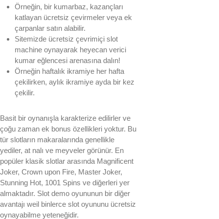
Örneğin, bir kumarbaz, kazançları
katlayan ücretsiz çevirmeler veya ek
çarpanlar satın alabilir.
Sitemizde ücretsiz çevrimiçi slot
machine oynayarak heyecan verici
kumar eğlencesi arenasına dalın!
Örneğin haftalık ikramiye her hafta
çekilirken, aylık ikramiye ayda bir kez
çekilir.
Basit bir oynanışla karakterize edilirler ve
çoğu zaman ek bonus özellikleri yoktur. Bu
tür slotların makaralarında genellikle
yediler, at nalı ve meyveler görünür. En
popüler klasik slotlar arasında Magnificent
Joker, Crown upon Fire, Master Joker,
Stunning Hot, 1001 Spins ve diğerleri yer
almaktadır. Slot demo oyununun bir diğer
avantajı weil binlerce slot oyununu ücretsiz
oynayabilme yeteneğidir.