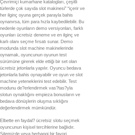
Çevrimiçi kumarhane katalogları, çeşitli
türlerde çok sayıda slot makinesi” “içerir ve
her ilginç oyuna gerçek parayla bahis
oynanırsa, tüm para hızla kaybedilebilir. Bu
nedenle oyunların demo versiyonları, farklı
oyunları ücretsiz deneme ve en ilginç ve
karlı olanı seçme fırsatı sunar. Demo
modunda slot machine makinelerinde
oynamak, oyuncunun oyunun test
sürümüne girerek elde ettiği bir set olan
ücretsiz jetonlarla yapılır. Oyuncu bedava
jetonlarla bahis oynayabilir ve oyun ve slot
machine yeteneklerini test edebilir. Test
modunu de?erlendirmek vas?tas?yla
slotun oynaklığını empieza bonusların ve
bedava dönüşlerin oluşma sıklığını
değerlendirmek mümkündür.
Elbette en faydal? ücretsiz slotu seçmek
oyuncunun kişisel tercihlerine bağlıdır.
Sitemizde veya herhangi bir favori