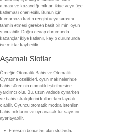
atması ve kazandığı miktarı ikiye veya üçe
katlaması önerilebilir. Bunun için
kumarbaza kartın rengini veya sırasını
tahmin etmesi gereken basit bir mini oyun
sunulabilir. Doğru cevap durumunda
kazançlar ikiye katlanır, kayıp durumunda
ise miktar kaybedilir.
Aşamalı Slotlar
Örneğin Otomatik Bahis ve Otomatik
Oynatma özellikleri, oyun makinelerinde
bahis sürecinin otomatikleştirilmesine
yardımcı olur. Bu, uzun vadede oynarken
ve bahis stratejilerini kullanırken faydalı
olabilir. Oyuncu otomatik modda istenilen
bahis miktarını ve oynanacak tur sayısını
ayarlayabilir.
Freespin bonusları olan slotlarda,