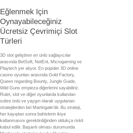
Eğlenmek Için
Oynayabileceğiniz
Ücretsiz Çevrimiçi Slot
Türleri
3D slot geliştiren en ünlü sağlayıcılar
arasında BetSoft, NetEnt, Microgaming ve
Playtech yer alıyor. En popüler 3D online
casino oyunları arasında Gold Factory,
Queen regarding Bounty, Jungle Guide,
Wild Guns empieza diğerlerini sayabiliriz.
Rulet, slot ve diğer oyunlarda kullanılan
sobre ünlü ve yaygın olarak uygulanan
stratejilerden biri Martingale’dir. Bu strateji,
her kayıptan sonra bahislerin ikiye
katlanmasını gerektirdiğinden oldukça riskli
kabul edilir. Başarılı olması durumunda