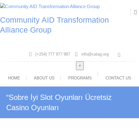
Skip
to
content
Community AID Transformation
Alliance Group
(+254) 777 977 987
info@catag.org
Twitter
+
HOME
ABOUT US
PROGRAMS
CONTACT US
“Sobre İyi Slot Oyunları Ücretsiz
Casino Oyunları