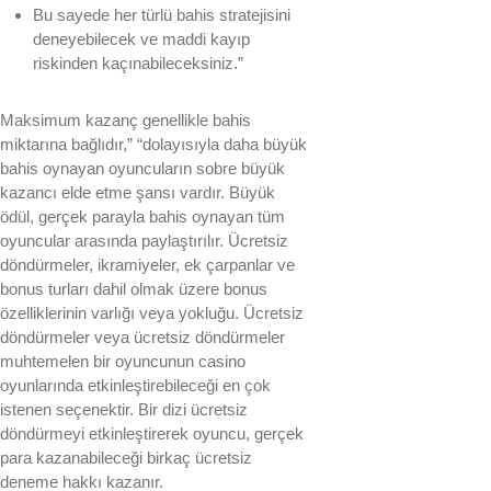
Bu sayede her türlü bahis stratejisini
deneyebilecek ve maddi kayıp
riskinden kaçınabileceksiniz.”
Maksimum kazanç genellikle bahis
miktarına bağlıdır,” “dolayısıyla daha büyük
bahis oynayan oyuncuların sobre büyük
kazancı elde etme şansı vardır. Büyük
ödül, gerçek parayla bahis oynayan tüm
oyuncular arasında paylaştırılır. Ücretsiz
döndürmeler, ikramiyeler, ek çarpanlar ve
bonus turları dahil olmak üzere bonus
özelliklerinin varlığı veya yokluğu. Ücretsiz
döndürmeler veya ücretsiz döndürmeler
muhtemelen bir oyuncunun casino
oyunlarında etkinleştirebileceği en çok
istenen seçenektir. Bir dizi ücretsiz
döndürmeyi etkinleştirerek oyuncu, gerçek
para kazanabileceği birkaç ücretsiz
deneme hakkı kazanır.