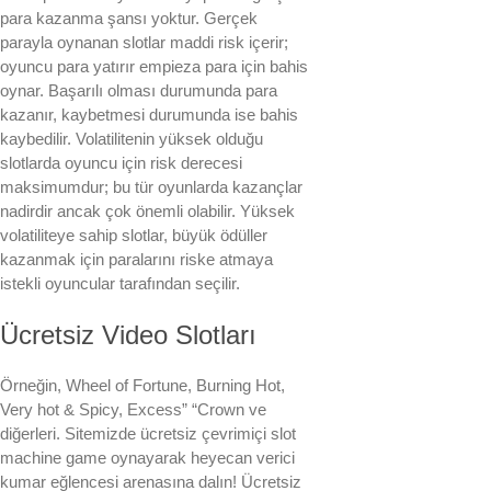
para kazanma şansı yoktur. Gerçek
parayla oynanan slotlar maddi risk içerir;
oyuncu para yatırır empieza para için bahis
oynar. Başarılı olması durumunda para
kazanır, kaybetmesi durumunda ise bahis
kaybedilir. Volatilitenin yüksek olduğu
slotlarda oyuncu için risk derecesi
maksimumdur; bu tür oyunlarda kazançlar
nadirdir ancak çok önemli olabilir. Yüksek
volatiliteye sahip slotlar, büyük ödüller
kazanmak için paralarını riske atmaya
istekli oyuncular tarafından seçilir.
Ücretsiz Video Slotları
Örneğin, Wheel of Fortune, Burning Hot,
Very hot & Spicy, Excess” “Crown ve
diğerleri. Sitemizde ücretsiz çevrimiçi slot
machine game oynayarak heyecan verici
kumar eğlencesi arenasına dalın! Ücretsiz