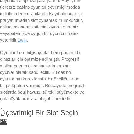
kaydolun empieza para yatırın. Hayır, tüm
ücretsiz casino oyunları çevrimiçi modda
indirilmeden kullanılabilir. Kayıt olmadan ve
pra yatırmadan slot oynamak mümkündür,
online casinonun sitesini ziyaret etmeniz
veya sitemizde uygun bir oyun bulmanız
yeterlidir
1win
.
Oyunlar hem bilgisayarlar hem para mobil
cihazlar için optimize edilmiştir. Progresif
slotlar, çevrimiçi casinolarda en karlı
oyunlar olarak kabul edilir. Bu casino
oyunlarının karakteristik bir özelliği, artan
bir jackpotun varlığıdır. Bu sayede progresif
slotlarda ödül havuzu sürekli büyümekte ve
çok büyük oranlara ulaşabilmektedir.
👆çevrimiçi Bir Slot Seçin
🎰