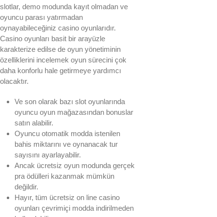
slotlar, demo modunda kayıt olmadan ve
oyuncu parası yatırmadan
oynayabileceğiniz casino oyunlarıdır.
Casino oyunları basit bir arayüzle
karakterize edilse de oyun yönetiminin
özelliklerini incelemek oyun sürecini çok
daha konforlu hale getirmeye yardımcı
olacaktır.
Ve son olarak bazı slot oyunlarında
oyuncu oyun mağazasından bonuslar
satın alabilir.
Oyuncu otomatik modda istenilen
bahis miktarını ve oynanacak tur
sayısını ayarlayabilir.
Ancak ücretsiz oyun modunda gerçek
pra ödülleri kazanmak mümkün
değildir.
Hayır, tüm ücretsiz on line casino
oyunları çevrimiçi modda indirilmeden