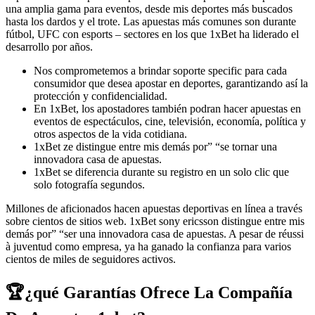
una amplia gama para eventos, desde mis deportes más buscados
hasta los dardos y el trote. Las apuestas más comunes son durante
fútbol, UFC con esports – sectores en los que 1xBet ha liderado el
desarrollo por años.
Nos comprometemos a brindar soporte specific para cada
consumidor que desea apostar en deportes, garantizando así la
protección y confidencialidad.
En 1xBet, los apostadores también podran hacer apuestas en
eventos de espectáculos, cine, televisión, economía, política y
otros aspectos de la vida cotidiana.
1xBet ze distingue entre mis demás por” “se tornar una
innovadora casa de apuestas.
1xBet se diferencia durante su registro en un solo clic que
solo fotografía segundos.
Millones de aficionados hacen apuestas deportivas en línea a través
sobre cientos de sitios web. 1xBet sony ericsson distingue entre mis
demás por” “ser una innovadora casa de apuestas. A pesar de réussi
à juventud como empresa, ya ha ganado la confianza para varios
cientos de miles de seguidores activos.
🏆¿qué Garantías Ofrece La Compañía