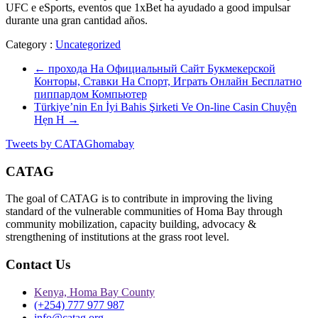
UFC e eSports, eventos que 1xBet ha ayudado a good impulsar
durante una gran cantidad años.
Category :
Uncategorized
←
прохода На Официальный Сайт Букмекерской
Конторы, Ставки На Спорт, Играть Онлайн Бесплатно
пиппардом Компьютер
Türkiye’nin En İyi Bahis Şirketi Ve On-line Casin Chuyện
Hẹn H
→
Tweets by CATAGhomabay
CATAG
The goal of CATAG is to contribute in improving the living
standard of the vulnerable communities of Homa Bay through
community mobilization, capacity building, advocacy &
strengthening of institutions at the grass root level.
Contact Us
Kenya, Homa Bay County
(+254) 777 977 987
info@catag.org