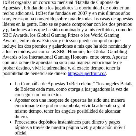
1xBet organiza un concurso mensual ‘Batalla de Cupones de
Apuestas’, brindando a los jugadores la oportunidad de obtener un
recibo adicional. 1xBet fue fundada en 2007 y en mis últimos años
sony ericsson ha convertido sobre una de todas las casas de apuestas
líderes en la gente. Esto se se puede comprobar con los dos premios
y galardones a los que ha sido nominado y a mis recibidos, como los
SBC Awards, los Global Gaming Prizes o los World Gaming
Awards, entre otros. Esto sony ericsson puede comprobar que
incluye los dos premios y galardones a mis que ha sido nominada y
a los recibidos, asi como los SBC Honours, los Global Gambling
Awards o los International Gaming Honours, entre otros. Apostar
con una odaie de apuestas ha sido una manera emocionante de
probar destino, vivir la adrenalina y, al exacto tiempo, tener la
posibilidad de beneficiarse dinero
https://superfruit.co/
.
La Compañía de Apuestas 1xBet celebra” “los angeles Batalla
de Boletos cada mes, como otorga a los jugadores la vez de
conseguir un bono extra.
Apostar con una incapere de apuestas ha sido una manera
emocionante de probar carambola, vivir la adrenalina y, al
mismo tiempo, tener los angeles posibilidad de alcanzar
dinero.
Procesamos depósitos instantáneos para dinero y pagos
rápidos a través de nuestra página web y aplicación móvil
oficial.