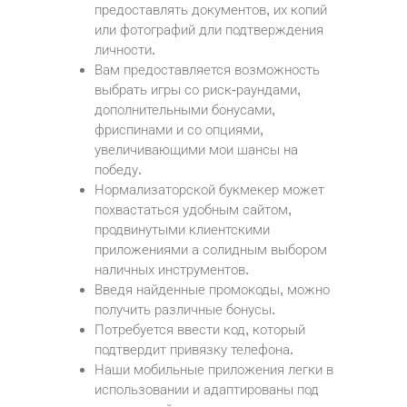
предоставлять документов, их копий
или фотографий дли подтверждения
личности.
Вам предоставляется возможность
выбрать игры со риск-раундами,
дополнительными бонусами,
фриспинами и со опциями,
увеличивающими мои шансы на
победу.
Нормализаторской букмекер может
похвастаться удобным сайтом,
продвинутыми клиентскими
приложениями а солидным выбором
наличных инструментов.
Введя найденные промокоды, можно
получить различные бонусы.
Потребуется ввести код, который
подтвердит привязку телефона.
Наши мобильные приложения легки в
использовании и адаптированы под