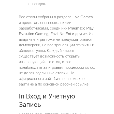
неполадок.
Все столы собраны в разделе Live Games
и представлены несколькими
разработчиками, среди них Pragmatic Play,
Evolution Gaming, Fazi, NetEnt и другие. Их
азартные игры тоже не предусматривают
демоверсии, но все трансляции открыты и
общедоступны. Каждый клиент
существует возможность открыть
интересующий его стол, этого
понаблюдать за игровым процессом со со,
не делая подлинные ставки. На
официального сайт 1win невозможно
зайти не а по основной рабочей ссылке.
In Вход и Учетную
Запись