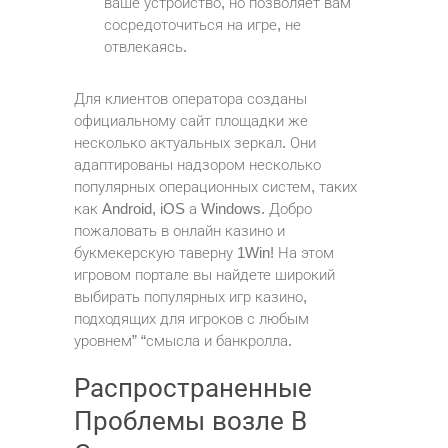
ваше устройство, но позволяет вам
сосредоточиться на игре, не
отвлекаясь.
Для клиентов оператора созданы
официальному сайт площадки же
несколько актуальных зеркал. Они
адаптированы надзором несколько
популярных операционных систем, таких
как Android, iOS а Windows. Добро
пожаловать в онлайн казино и
букмекерскую таверну 1Win! На этом
игровом портале вы найдете широкий
выбирать популярных игр казино,
подходящих для игроков с любым
уровнем” “смысла и банкролла.
Распространенные
Проблемы возле В