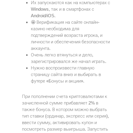
Их запускаются как на компьютерах с
Windows, так и в смартфонах с
Android/iOS.
🤩 Верификация на сайте онлайн-
казино необходима для
подтверждений возраста игрока, и
личности и обеспечения безопасности
аккаунта.
Очень легко втянуться и дело,
зарегистрировался же начал играть.
Нужно воспроизвести главную
страницу сайта вниз и выбирать в
футере «Бонусы и акции».
При пополнении счета криптовалютами к
зачисленной сумме прибавляет 2% в
также бонуса. В котором можно выбрать
тип ставки (ординар, экспресс или серия),
ввести сумму, активировать купон и
посмотреть размер выигрыша. Запустить