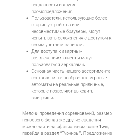
преданности и другие
промопредложения.
Пользователи, использующие более
старые устройства или
несовместимые браузеры, могут
испытывать осложнения с доступом к
своим учетным записям.
Для доступа к азартным
развлечениям клиенты могут
пользоваться зеркалами.
Основная часть нашего ассортимента
составляли разнообразные игровые
автоматы на реальные приличные,
которые позволяют выходить
выигрыши.
Мелочи проведения соревнований, размер
призового фонда же другие сведения
можно найти на официальном сайте 1win,
перейдя в раздел “Турниры”. Предложение