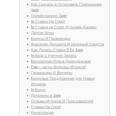
Как Скачать а Установить Приложение
1win
Онлайн-казино 1win
In Ставки На Спорт
In Ставки на Спорт И Онлайн Казино
Другие Игры
Бонусы И Промокоды
Внесение Депозита И логичный Средств
Как Делать Ставки В Бк 1win
In Вход а Учетную Запись
Бесплатная Игра в Демо-режиме
Faq – часты Вопросы Игроков”
Промокоды И Ваучеры
Бонусные Предложения для Новых
Игроков
In Бонус
Депозиты в 1win
Отзывы Игроков И Пользователей
Ставки На Спорт
Регистрация