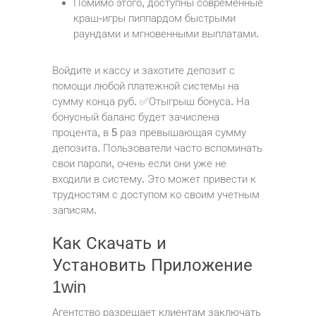
Помимо этого, доступны современные
краш-игры пиппардом быстрыми
раундами и мгновенными выплатами.
Войдите и кассу и захотите депозит с
помощи любой платежной системы на
сумму конца руб. ✅Отыгрыш бонуса. На
бонусный баланс будет зачислена
процента, в 5 раз превышающая сумму
депозита. Пользователи часто вспоминать
свои пароли, очень если они уже не
входили в систему. Это может привести к
трудностям с доступом ко своим учетным
записям.
Как Скачать и
Установить Приложение
1win
Агентство разрешает клиентам заключать