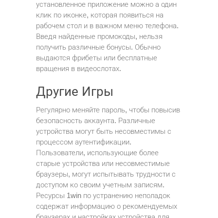
установленное приложение можно а один
клик по иконке, которая появиться на
рабочем стол и в важном меню телефона.
Введя найденные промокоды, нельзя
получить различные бонусы. Обычно
выдаются фрибеты или бесплатные
вращения в видеослотах.
Другие Игры
Регулярно меняйте пароль, чтобы повысив
безопасность аккаунта. Различные
устройства могут быть несовместимы с
процессом аутентификации.
Пользователи, использующие более
старые устройства или несовместимые
браузеры, могут испытывать трудности с
доступом ко своим учетным записям.
Ресурсы 1win по устранению неполадок
содержат информацию о рекомендуемых
браузерах и настройках устройства для