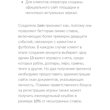
Для клиентов оператора созданы
официального сайт площадки и
несколько актуальных зеркал.
Создатели 1win признают как, поэтому они
позволяют бетторам линию ставок,
включающую более примерно двадцати
событий, связанную с крикетом и
футболом. В каждом случае клиент в
этапе создания аккаунта выбирает одну
одним 13 валют игрового счета, среди
которых рубли, доллары, евро, гривны,
тенге а другие. Но ддя получения презента
необходимо предоставить администрации
сайта скан документов, указывающих
личность. Помимо приветственного бонуса
за регистрацию игроки также может
получить еженедельный кешбэк в
размере 10% от несыгранных ставок.