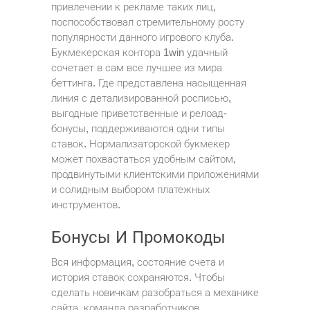
привлечении к рекламе таких лиц,
поспособствовал стремительному росту
популярности данного игрового клуба.
Букмекерская контора 1win удачный
сочетает в сам все лучшее из мира
беттинга. Где представлена насыщенная
линия с детализированной росписью,
выгодные приветственные и релоад-
бонусы, поддерживаются одни типы
ставок. Нормализаторской букмекер
может похвастаться удобным сайтом,
продвинутыми клиентскими приложениями
и солидным выбором платежных
инструментов.
Бонусы И Промокоды
Вся информация, состояние счета и
история ставок сохраняются. Чтобы
сделать новичкам разобраться а механике
сайта, команда разработчиков