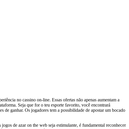
eriência no cassino on-line. Essas ofertas não apenas aumentam a
aforma. Seja que for o teu esporte favorito, você encontrará
ces de ganhar​. Os jogadores tem a possibilidade de apostar um bocado
 jogos de azar on the web seja estimulante, é fundamental reconhecer