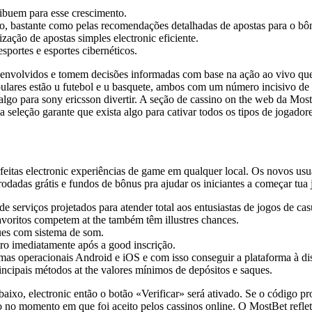
ribuem para esse crescimento.
lo, bastante como pelas recomendações detalhadas de apostas para o bô
zação de apostas simples electronic eficiente.
sportes e esportes cibernéticos.
envolvidos e tomem decisões informadas com base na ação ao vivo que
pulares estão u futebol e u basquete, ambos com um número incisivo de
algo para sony ericsson divertir. A seção de cassino on the web da Mos
seleção garante que exista algo para cativar todos os tipos de jogadore
erfeitas electronic experiências de game em qualquer local. Os novos u
dadas grátis e fundos de bônus pra ajudar os iniciantes a começar tua
serviços projetados para atender total aos entusiastas de jogos de cas
voritos competem at the também têm illustres chances.
ues com sistema de som.
ro imediatamente após a good inscrição.
mas operacionais Android e iOS e com isso conseguir a plataforma à d
rincipais métodos at the valores mínimos de depósitos e saques.
ixo, electronic então o botão «Verificar» será ativado. Se o código p
 no momento em que foi aceito pelos cassinos online. O MostBet reflete