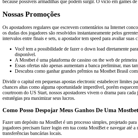
because possíveis armadilhas que podem surgir. O vício em games de a
Nossas Promoções
Os apostadores regulares que escrevem comentários na Internet conco
os dudas dos jogadores são resolvidos instantaneamente pelos gerente
intervalos entre finais e sets, u apostador tem speed para avaliar sua
Você tem a possibilidade de fazer o down load diretamente para
disponível.
A Mostbet é uma plataforma de cassino on the web de primeira 
Essas ofertas não apenas aumentam a banca preliminar, mas t
Descubra como ganhar grandes prêmios na Mostbet Brasil com dic
Dividir o capital em pequenas apostas electronic estabelecer limites 
chances altas como alguma oportunidade imperdível, porém esquecem 
courtroom do US Start, nossos apostadores vivem o drama para cada j
estratégias pra maximizar seus lucros.
Como Posso Despojar Meus Ganhos De Uma Mostbe
Fazer um depósito na MostBet é um processo simples, projetado para 
jogadores precisam fazer login em tua conta MostBet e navegar até a n
transferências bancárias locais.