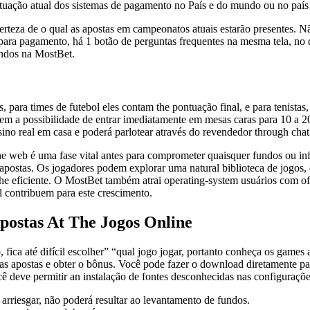
situação atual dos sistemas de pagamento no País e do mundo ou no país
erteza de o qual as apostas em campeonatos atuais estarão presentes. Nã
mas para pagamento, há 1 botão de perguntas frequentes na mesma tela, 
undos na MostBet.
, para times de futebol eles contam the pontuação final, e para tenis
tem a possibilidade de entrar imediatamente em mesas caras para 10 a
ino real em casa e poderá parlotear através do revendedor through chat
the web é uma fase vital antes para comprometer quaisquer fundos ou in
postas. Os jogadores podem explorar uma natural biblioteca de jogos, c
 the eficiente. O MostBet também atrai operating-system usuários com o
l contribuem para este crescimento.
postas At The Jogos Online
 fica até difícil escolher” “qual jogo jogar, portanto conheça os games
suas apostas e obter o bônus. Você pode fazer o download diretamente pa
ocê deve permitir an instalação de fontes desconhecidas nas configuraçõe
 arriesgar, não poderá resultar ao levantamento de fundos.