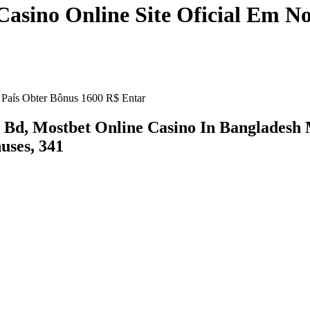
Casino Online Site Oficial Em N
o País Obter Bônus 1600 R$ Entar
 Bd, Mostbet Online Casino In Bangladesh 
ses, 341