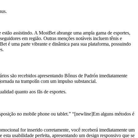
nus.
 estão assistindo. A MostBet abrange uma ampla gama de esportes,
 seguidores em região. Outras menções notáveis incluem tênis e
tBet é uma parte vibrante e dinâmica para sua plataforma, possuindo
s.
suários são recebidos apresentando Bônus de Padrón imediatamente
 jornada na trampolín com um impulso substancial.
ualidad quanto aos fãs de esportes.
isposição no mobile phone ou tablet.” “[newline]Em alguns métodos é
romocional for inserido corretamente, você receberá imediatamente um
 esta usabilidade perfeita, apresentando um design responsivo que se