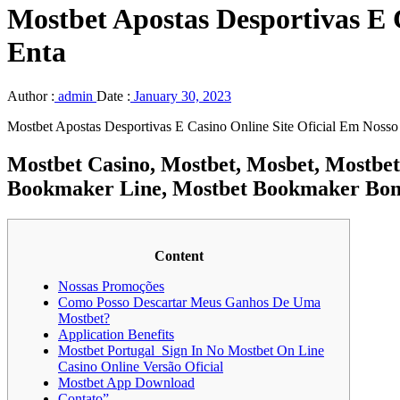
Mostbet Apostas Desportivas E 
Enta
Author :
admin
Date :
January 30, 2023
Mostbet Apostas Desportivas E Casino Online Site Oficial Em Noss
Mostbet Casino, Mostbet, Mosbet, Mostbet
Bookmaker Line, Mostbet Bookmaker Bonu
Content
Nossas Promoções
Como Posso Descartar Meus Ganhos De Uma
Mostbet?
Application Benefits
Mostbet Portugal ️ Sign In No Mostbet On Line
Casino Online Versão Oficial
Mostbet App Download
Contato”