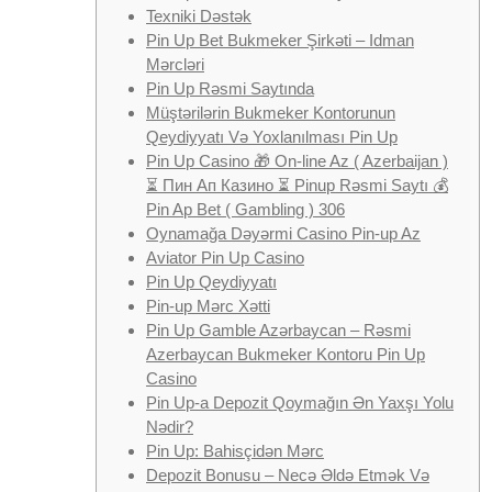
Texniki Dəstək
Pin Up Bet Bukmeker Şirkəti – Idman
Mərcləri
Pin Up Rəsmi Saytında
Müştərilərin Bukmeker Kontorunun
Qeydiyyatı Və Yoxlanılması Pin Up
Pin Up Casino 🎁 On-line Az ( Azerbaijan )
⏳ Пин Ап Казино ⏳ Pinup Rəsmi Saytı 💰
Pin Ap Bet ( Gambling ) 306
Oynamağa Dəyərmi Casino Pin-up Az
Aviator Pin Up Casino
Pin Up Qeydiyyatı
Pin-up Mərc Xətti
Pin Up Gamble Azərbaycan – Rəsmi
Azerbaycan Bukmeker Kontoru Pin Up
Casino
Pin Up-a Depozit Qoymağın Ən Yaxşı Yolu
Nədir?
Pin Up: Bahisçidən Mərc
Depozit Bonusu – Necə Əldə Etmək Və