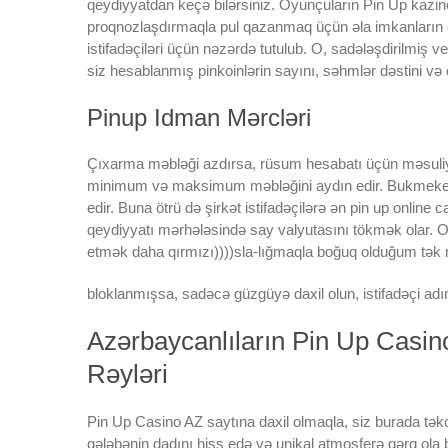
qeydiyyatdan keçə bilərsiniz. Oyunçuların Pin Up kazinosu
proqnozlaşdırmaqla pul qazanmaq üçün əla imkanların old
istifadəçiləri üçün nəzərdə tutulub. O, sadələşdirilmiş v
siz hesablanmış pinkoinlərin sayını, səhmlər dəstini və c
Pinup Idman Mərcləri
Çıxarma məbləği azdırsa, rüsum hesabatı üçün məsuliy
minimum və maksimum məbləğini aydın edir. Bukmeker
edir. Buna ötrü də şirkət istifadəçilərə ən pin up online 
qeydiyyatı mərhələsində say valyutasını tökmək olar. 
etmək daha qırmızı))))sla-lığmaqla boğuq olduğum tək
bloklanmışsa, sadəcə güzgüyə daxil olun, istifadəçi adın
Azərbaycanlıların Pin Up Casi
Rəyləri
Pin Up Casino AZ saytına daxil olmaqla, siz burada tək
qələbənin dadını hiss edə və unikal atmosferə qərq ola b