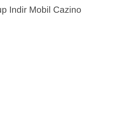
up Indir Mobil Cazino