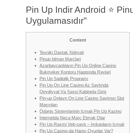
Pin Up Indir Android ⭐️ Pin
Uygulamasıdır”
Content
Texniki Dəstək Xidməti
Pinup Idman Mərcləri
Azərbaycanlıların Pin Up Online Casino
Bukmeker Kontoru Haqqında Rəyləri
Pin Up Sadiqlik Proqramı
Pin Up On Line Casino Az Saytında
Qeydiyyat Və Şəxsi Kabinetə Giriş
Pin-up Onlayn On Line Casino Saytının Slot
Maşınları
Ödəniş Sistemlərinin Icmalı Pin Up Kazino
İnternetdə Necə Mərc Etmək Olar
Pin Up Rəsmi Veb-saytı – Imkanların Icmalı
Pin Up Casino-da Hansı Oyunlar Var?