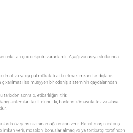
kin onlar ən çox cekpotu vuranlardır. Aşağı variasiya slotlarında
li xidmət və yaxşı pul mükafatı əldə etmək imkanı təsdiqlənir.
in çıxarılması isə müəyyən bir ödəniş sisteminin qaydalarından
ixdən sonra o, etibarlılığını itirir.
iş sistemləri təklif olunur ki, bunların köməyi ilə tez və əlavə
dür.
yunlarda öz şansınızı sınamağa imkan verir. Rahat maşın axtarış
 imkan verir, məsələn, bonuslar almaq və ya tərtibatçı tərəfindən