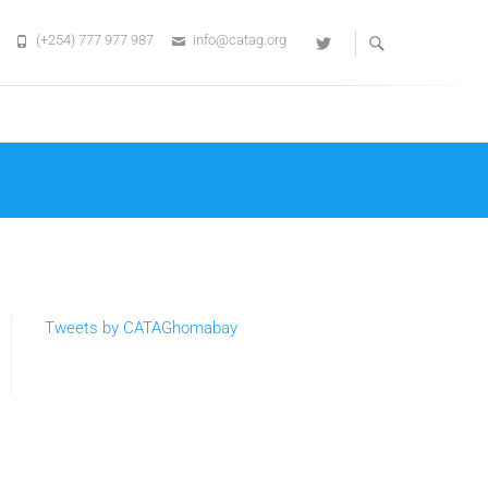
(+254) 777 977 987
info@catag.org
Twitter
Tweets by CATAGhomabay