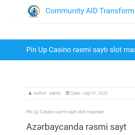
Skip
Community AID Transforma
to
content
Pin Up Casino rəsmi saytı slot ma
Author :
admin
Date :
July 31, 2022
Pin Up Casino rəsmi saytı slot maşınları
Azərbaycanda rəsmi sayt