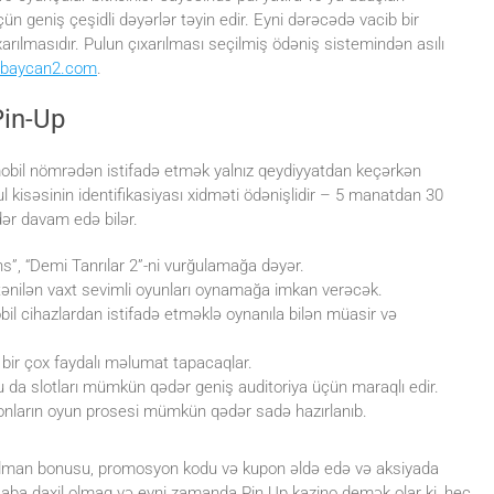
çün geniş çeşidli dəyərlər təyin edir. Eyni dərəcədə vacib bir
arılmasıdır. Pulun çıxarılması seçilmiş ödəniş sistemindən asılı
erbaycan2.com
.
Pin-Up
 mobil nömrədən istifadə etmək yalnız qeydiyyatdan keçərkən
l kisəsinin identifikasiyası xidməti ödənişlidir – 5 manatdan 30
ər davam edə bilər.
ns”, “Demi Tanrılar 2”-ni vurğulamağa dəyər.
 istənilən vaxt sevimli oyunları oynamağa imkan verəcək.
l cihazlardan istifadə etməklə oynanıla bilən müasir və
 bir çox faydalı məlumat tapacaqlar.
bu da slotları mümkün qədər geniş auditoriya üçün maraqlı edir.
i onların oyun prosesi mümkün qədər sadə hazırlanıb.
 idman bonusu, promosyon kodu və kupon əldə edə və aksiyada
aba daxil olmaq və eyni zamanda Pin Up kazino demək olar ki, heç