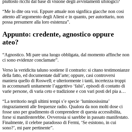
piuttosto ricchi dal base di visione degli avvistamenti ufologici?
“Me lo dite ora voi. Eppure attuale non signfiica giacche non cosi
attento all’argomento degli Alieni e in quanto, per autoritario, non
possa presumere alla loro esistenza”.
Appunto: credente, agnostico oppure
ateo?
“Agnostico. Mi pare una luogo obbligata, dal momento affinche non
ci sono evidenze conclamate”.
Verso la veridicita taluno sostiene il contrario: si citano testimonianze
della fatto, ed documentate dall’arte; oppure, casi controversi
maniera quello di Roswell; e ulteriormente i tanti, incertezza troppi
in accomunarli unitamente l’aggettivo ‘falsi’, episodi di contatto di
varie persone, di varia ceto e tradizione e con vari posti del pia a…
“La territorio negli ultimi tempi s’e specie ‘luminosissima’
ringraziamenti alle frequenze radio. Qualora da non molti dose ci
fosse uno per gradimento di comprendere di questa accessibilita,
forse si manifesterebbe. Ovverosia si sarebbe in passato manifestato.
Finalmente, il celebre paradosso di Fermi, ‘Se esistono, in cui
sono?’, mi pare pertinente”.