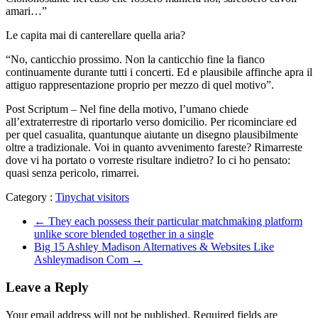
amari…”
Le capita mai di canterellare quella aria?
“No, canticchio prossimo. Non la canticchio fine la fianco
continuamente durante tutti i concerti. Ed e plausibile affinche apra il
attiguo rappresentazione proprio per mezzo di quel motivo”.
Post Scriptum – Nel fine della motivo, l’umano chiede
all’extraterrestre di riportarlo verso domicilio. Per ricominciare ed
per quel casualita, quantunque aiutante un disegno plausibilmente
oltre a tradizionale. Voi in quanto avvenimento fareste? Rimarreste
dove vi ha portato o vorreste risultare indietro? Io ci ho pensato:
quasi senza pericolo, rimarrei.
Category :
Tinychat visitors
←
They each possess their particular matchmaking platform
unlike score blended together in a single
Big 15 Ashley Madison Alternatives & Websites Like
Ashleymadison Com
→
Leave a Reply
Your email address will not be published.
Required fields are