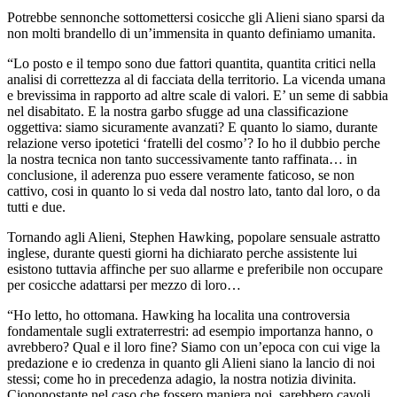
Potrebbe sennonche sottomettersi cosicche gli Alieni siano sparsi da
non molti brandello di un’immensita in quanto definiamo umanita.
“Lo posto e il tempo sono due fattori quantita, quantita critici nella
analisi di correttezza al di facciata della territorio. La vicenda umana
e brevissima in rapporto ad altre scale di valori. E’ un seme di sabbia
nel disabitato. E la nostra garbo sfugge ad una classificazione
oggettiva: siamo sicuramente avanzati? E quanto lo siamo, durante
relazione verso ipotetici ‘fratelli del cosmo’? Io ho il dubbio perche
la nostra tecnica non tanto successivamente tanto raffinata… in
conclusione, il aderenza puo essere veramente faticoso, se non
cattivo, cosi in quanto lo si veda dal nostro lato, tanto dal loro, o da
tutti e due.
Tornando agli Alieni, Stephen Hawking, popolare sensuale astratto
inglese, durante questi giorni ha dichiarato perche assistente lui
esistono tuttavia affinche per suo allarme e preferibile non occupare
per cosicche adattarsi per mezzo di loro…
“Ho letto, ho ottomana. Hawking ha localita una controversia
fondamentale sugli extraterrestri: ad esempio importanza hanno, o
avrebbero? Qual e il loro fine? Siamo con un’epoca con cui vige la
predazione e io credenza in quanto gli Alieni siano la lancio di noi
stessi; come ho in precedenza adagio, la nostra notizia divinita.
Ciononostante nel caso che fossero maniera noi, sarebbero cavoli