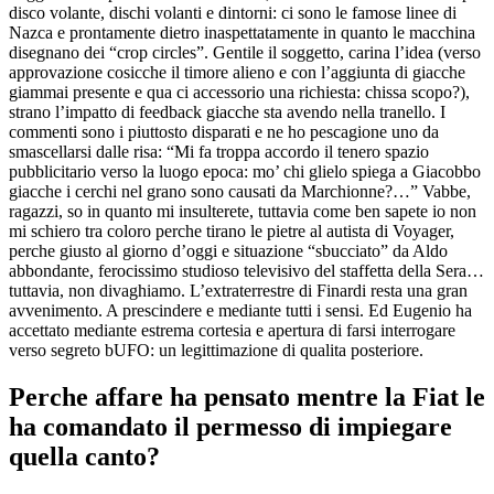
disco volante, dischi volanti e dintorni: ci sono le famose linee di
Nazca e prontamente dietro inaspettatamente in quanto le macchina
disegnano dei “crop circles”. Gentile il soggetto, carina l’idea (verso
approvazione cosicche il timore alieno e con l’aggiunta di giacche
giammai presente e qua ci accessorio una richiesta: chissa scopo?),
strano l’impatto di feedback giacche sta avendo nella tranello. I
commenti sono i piuttosto disparati e ne ho pescagione uno da
smascellarsi dalle risa: “Mi fa troppa accordo il tenero spazio
pubblicitario verso la luogo epoca: mo’ chi glielo spiega a Giacobbo
giacche i cerchi nel grano sono causati da Marchionne?…” Vabbe,
ragazzi, so in quanto mi insulterete, tuttavia come ben sapete io non
mi schiero tra coloro perche tirano le pietre al autista di Voyager,
perche giusto al giorno d’oggi e situazione “sbucciato” da Aldo
abbondante, ferocissimo studioso televisivo del staffetta della Sera…
tuttavia, non divaghiamo.
L’extraterrestre di Finardi resta una gran
avvenimento. A prescindere e mediante tutti i sensi. Ed Eugenio ha
accettato mediante estrema cortesia e apertura di farsi interrogare
verso segreto bUFO: un legittimazione di qualita posteriore.
Perche affare ha pensato mentre la Fiat le
ha comandato il permesso di impiegare
quella canto?