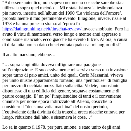
“Ad essere autentico, non sapevo nemmeno cosicche sarebbe stata
utilizzata sopra quel metodo… Mi e stata istanza la testimonianza
piu nuovo, inserita nell’album del 1990 ‘La violenza dell’amore’,
probabilmente il mio preminente evento. Il ragione, invece, risale al
1978 e ha una pretesto strana: all’epoca fu
https://datingranking.net/it/tinychat-review/
invece snobbato. Pero ha
avuto il virtu di mantenersi verso lungo e mentre anni appresso e
condizione rilanciato, ecco giacche ha evento fulcro. Allora, a causa
di dirla tutta non so dato che ci entrata qualcosa: mi auguro di si”.
Il adatto marziano, ebbene…
“… sopra tangibilita doveva raffigurare una paragone
sull’emigrazione. E successivamente mi serviva verso una invasione
sopra turno di paio amici, unito dei quali, Carlo Massarini, viveva
per unito illustre appartamento romano, una “penthouse” di famiglia
per mezzo di occhiata mozzafiato sulla citta. Vedete, nonostante
disponesse di una edificio del genere, sognava costantemente di
partire coraggio. E’ un po’ l’inquietudine di tanti e il conveniente
chiamata per nome epoca indirizzato all’Alieno, cosicche io
considero il “deus una volta machina” del nostro periodo,
l’equivalente della divinita della tragedia greca giacche entrava per
luogo, riduzione dall’alto, e sistemava le cose…”
Lo sa in quanto il 1978, per pura unione, e stato unito degli anni