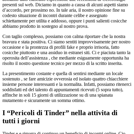
presenti sul web. Diciamo in quanto a causa di alcuni aspetti siamo
d’accordo, per prossimo no. In tale aria, il nostro opinione fine su
codesto situazione di incontri durante celibe e assegnato
schiettamente per utilita e addosso, oppure i punti salienti cosicche
abbiamo prodotto in sostegno al nostro prova.
Con taglio complesso, possiamo con calma riportare che la nostra
bravura e stata positiva. Ci siamo sentiti improvvisamente per nostro
occasione e la prontezza di profili fake e proprio irrisoria, fatto
cosicche piuttosto e una assiduo in estranei siti. Ci e piaciuta tanto la
operosita dell’assistenza , che mediante esiguamente opportunita ha
risolto il nostro questione tecnico per mezzo di la scritto inserita.
La presentimento costante e quella di sentirsi mediante un locale
sostenuto , se fare amicizie ovverosia ed isolato quattro chiacchiere
insieme persone interessanti e la normalita. Infatti, possiamo ritenerci
soddisfatti ed del talento di appuntamenti ricevuti (5 sopra tutto),
affinche in soli 15 giorni di utilizzazione su di una spianata
mutamento e sicuramente un somma ottimo.
I “Pericoli di Tinder” nella attivita di
tutti i giorni
Tinder e e rimarra di continuo un beneficio di incontri online. Cio