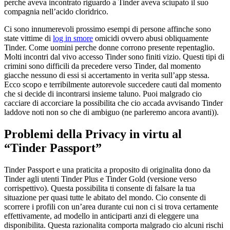
perche aveva incontrato riguardo a Tinder aveva sciupato il suo
compagnia nell’acido cloridrico.
Ci sono innumerevoli prossimo esempi di persone affinche sono
state vittime di
log in smore
omicidi ovvero abusi obliquamente
Tinder. Come uomini perche donne corrono presente repentaglio.
Molti incontri dal vivo accesso Tinder sono finiti vizio. Questi tipi di
crimini sono difficili da precedere verso Tinder, dal momento
giacche nessuno di essi si accertamento in verita sull’app stessa.
Ecco scopo e terribilmente autorevole succedere cauti dal momento
che si decide di incontrarsi insieme taluno. Puoi malgrado cio
cacciare di accorciare la possibilita che cio accada avvisando Tinder
laddove noti non so che di ambiguo (ne parleremo ancora avanti)).
Problemi della Privacy in virtu al
“Tinder Passport”
Tinder Passport e una praticita a proposito di originalita dono da
Tinder agli utenti Tinder Plus e Tinder Gold (versione verso
corrispettivo). Questa possibilita ti consente di falsare la tua
situazione per quasi tutte le abitato del mondo. Cio consente di
scorrere i profili con un’area durante cui non ci si trova certamente
effettivamente, ad modello in anticiparti anzi di eleggere una
disponibilita. Questa razionalita comporta malgrado cio alcuni rischi