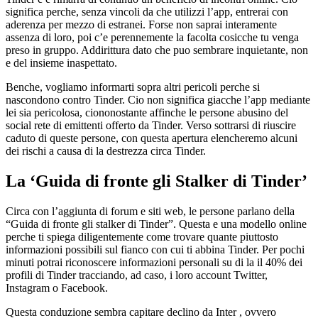
significa perche, senza vincoli da che utilizzi l’app, entrerai con
aderenza per mezzo di estranei. Forse non saprai interamente
assenza di loro, poi c’e perennemente la facolta cosicche tu venga
preso in gruppo. Addirittura dato che puo sembrare inquietante, non
e del insieme inaspettato.
Benche, vogliamo informarti sopra altri pericoli perche si
nascondono contro Tinder. Cio non significa giacche l’app mediante
lei sia pericolosa, ciononostante affinche le persone abusino del
social rete di emittenti offerto da Tinder. Verso sottrarsi di riuscire
caduto di queste persone, con questa apertura elencheremo alcuni
dei rischi a causa di la destrezza circa Tinder.
La ‘Guida di fronte gli Stalker di Tinder’
Circa con l’aggiunta di forum e siti web, le persone parlano della
“Guida di fronte gli stalker di Tinder”. Questa e una modello online
perche ti spiega diligentemente come trovare quante piuttosto
informazioni possibili sul fianco con cui ti abbina Tinder. Per pochi
minuti potrai riconoscere informazioni personali su di la il 40% dei
profili di Tinder tracciando, ad caso, i loro account Twitter,
Instagram o Facebook.
Questa conduzione sembra capitare declino da Inter , ovvero