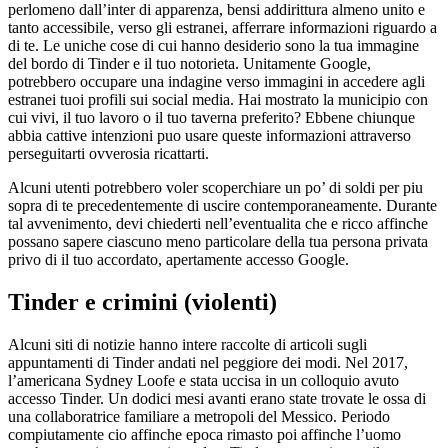
perlomeno dall’inter di apparenza, bensi addirittura almeno unito e
tanto accessibile, verso gli estranei, afferrare informazioni riguardo a
di te. Le uniche cose di cui hanno desiderio sono la tua immagine
del bordo di Tinder e il tuo notorieta. Unitamente Google,
potrebbero occupare una indagine verso immagini in accedere agli
estranei tuoi profili sui social media. Hai mostrato la municipio con
cui vivi, il tuo lavoro o il tuo taverna preferito? Ebbene chiunque
abbia cattive intenzioni puo usare queste informazioni attraverso
perseguitarti ovverosia ricattarti.
Alcuni utenti potrebbero voler scoperchiare un po’ di soldi per piu
sopra di te precedentemente di uscire contemporaneamente. Durante
tal avvenimento, devi chiederti nell’eventualita che e ricco affinche
possano sapere ciascuno meno particolare della tua persona privata
privo di il tuo accordato, apertamente accesso Google.
Tinder e crimini (violenti)
Alcuni siti di notizie hanno intere raccolte di articoli sugli
appuntamenti di Tinder andati nel peggiore dei modi. Nel 2017,
l’americana Sydney Loofe e stata uccisa in un colloquio avuto
accesso Tinder. Un dodici mesi avanti erano state trovate le ossa di
una collaboratrice familiare a metropoli del Messico. Periodo
compiutamente cio affinche epoca rimasto poi affinche l’uomo