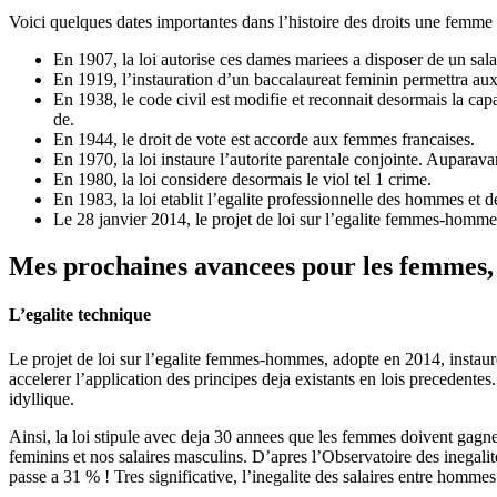
Voici quelques dates importantes dans l’histoire des droits une femme
En 1907, la loi autorise ces dames mariees a disposer de un sala
En 1919, l’instauration d’un baccalaureat feminin permettra a
En 1938, le code civil est modifie et reconnait desormais la cap
de.
En 1944, le droit de vote est accorde aux femmes francaises.
En 1970, la loi instaure l’autorite parentale conjointe. Auparavan
En 1980, la loi considere desormais le viol tel 1 crime.
En 1983, la loi etablit l’egalite professionnelle des hommes et 
Le 28 janvier 2014, le projet de loi sur l’egalite femmes-homm
Mes prochaines avancees pour les femmes,
L’egalite technique
Le projet de loi sur l’egalite femmes-hommes, adopte en 2014, instaur
accelerer l’application des principes deja existants en lois precedentes.
idyllique.
Ainsi, la loi stipule avec deja 30 annees que les femmes doivent gagner
feminins et nos salaires masculins. D’apres l’Observatoire des ineg
passe a 31 % ! Tres significative, l’inegalite des salaires entre hommes 