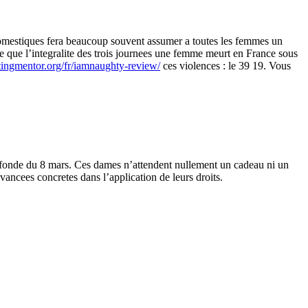
domestiques fera beaucoup souvent assumer a toutes les femmes un
 que l’integralite des trois journees une femme meurt en France sous
tingmentor.org/fr/iamnaughty-review/
ces violences : le 39 19. Vous
profonde du 8 mars. Ces dames n’attendent nullement un cadeau ni un
avancees concretes dans l’application de leurs droits.