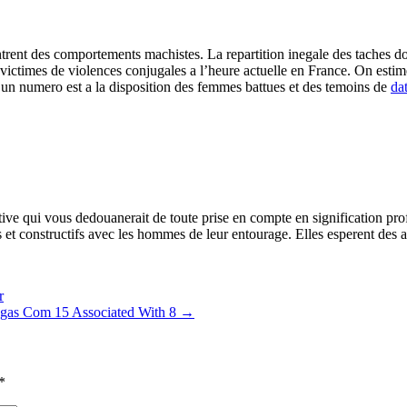
trent des comportements machistes. La repartition inegale des taches 
ictimes de violences conjugales a l’heure actuelle en France. On estime
e, un numero est a la disposition des femmes battues et des temoins de
da
stive qui vous dedouanerait de toute prise en compte en signification 
ns et constructifs avec les hommes de leur entourage. Elles esperent des 
r
gas Com 15 Associated With 8
→
*