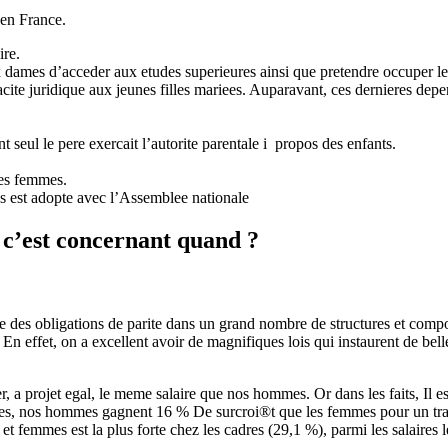
 en France.
ire.
ux dames d’acceder aux etudes superieures ainsi que pretendre occuper
acite juridique aux jeunes filles mariees. Auparavant, ces dernieres dep
t seul le pere exercait l’autorite parentale i propos des enfants.
des femmes.
es est adopte avec l’Assemblee nationale
 c’est concernant quand ?
e des obligations de parite dans un grand nombre de structures et comp
 En effet, on a excellent avoir de magnifiques lois qui instaurent de bell
, a projet egal, le meme salaire que nos hommes. Or dans les faits, Il e
alites, nos hommes gagnent 16 % De surcroi®t que les femmes pour un t
et femmes est la plus forte chez les cadres (29,1 %), parmi les salaires l