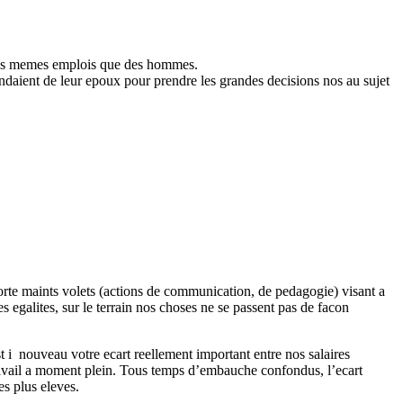
 les memes emplois que des hommes.
endaient de leur epoux pour prendre les grandes decisions nos au sujet
orte maints volets (actions de communication, de pedagogie) visant a
es egalites, sur le terrain nos choses ne se passent pas de facon
st i nouveau votre ecart reellement important entre nos salaires
ravail a moment plein. Tous temps d’embauche confondus, l’ecart
es plus eleves.