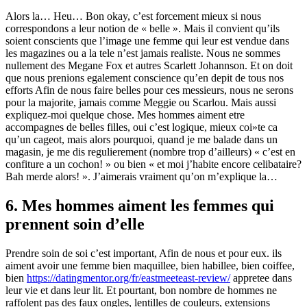
Alors la… Heu… Bon okay, c’est forcement mieux si nous
correspondons a leur notion de « belle ». Mais il convient qu’ils
soient conscients que l’image une femme qui leur est vendue dans
les magazines ou a la tele n’est jamais realiste. Nous ne sommes
nullement des Megane Fox et autres Scarlett Johannson. Et on doit
que nous prenions egalement conscience qu’en depit de tous nos
efforts Afin de nous faire belles pour ces messieurs, nous ne serons
pour la majorite, jamais comme Meggie ou Scarlou. Mais aussi
expliquez-moi quelque chose. Mes hommes aiment etre
accompagnes de belles filles, oui c’est logique, mieux coi»te ca
qu’un cageot, mais alors pourquoi, quand je me balade dans un
magasin, je me dis regulierement (nombre trop d’ailleurs) « c’est en
confiture a un cochon! » ou bien « et moi j’habite encore celibataire?
Bah merde alors! ». J’aimerais vraiment qu’on m’explique la…
6. Mes hommes aiment les femmes qui
prennent soin d’elle
Prendre soin de soi c’est important, Afin de nous et pour eux. ils
aiment avoir une femme bien maquillee, bien habillee, bien coiffee,
bien
https://datingmentor.org/fr/eastmeeteast-review/
appretee dans
leur vie et dans leur lit. Et pourtant, bon nombre de hommes ne
raffolent pas des faux ongles, lentilles de couleurs, extensions