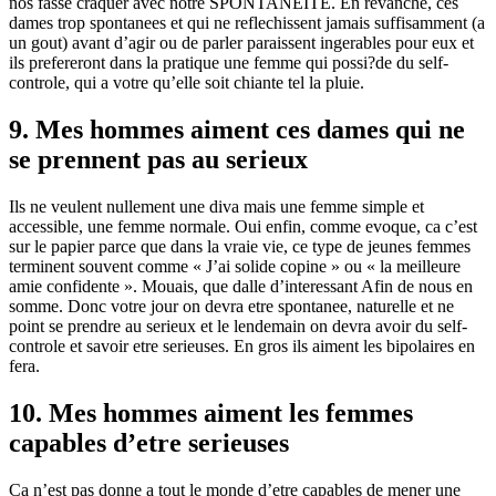
nos fasse craquer avec notre SPONTANEITE. En revanche, ces
dames trop spontanees et qui ne reflechissent jamais suffisamment (a
un gout) avant d’agir ou de parler paraissent ingerables pour eux et
ils prefereront dans la pratique une femme qui possi?de du self-
controle, qui a votre qu’elle soit chiante tel la pluie.
9. Mes hommes aiment ces dames qui ne
se prennent pas au serieux
Ils ne veulent nullement une diva mais une femme simple et
accessible, une femme normale. Oui enfin, comme evoque, ca c’est
sur le papier parce que dans la vraie vie, ce type de jeunes femmes
terminent souvent comme « J’ai solide copine » ou « la meilleure
amie confidente ». Mouais, que dalle d’interessant Afin de nous en
somme. Donc votre jour on devra etre spontanee, naturelle et ne
point se prendre au serieux et le lendemain on devra avoir du self-
controle et savoir etre serieuses. En gros ils aiment les bipolaires en
fera.
10. Mes hommes aiment les femmes
capables d’etre serieuses
Ca n’est pas donne a tout le monde d’etre capables de mener une