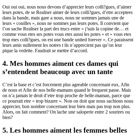
Oui oui oui, nous nous devons d’apprecier leurs colli?gues, d’aimer
leurs potes, de se Realiser aimer de leurs colli?gues, d’etre acceptees
dans la bande, mais gare a nous, nous ne sommes jamais une de
leurs « couilles », nous ne sommes pas leurs potes. Il convient que
l’on sache Realiser la part des trucs entre « j’suis la copine de… et
comme vous etes ses potes vous etes aussi les potes » et « vous etes
trop mes colli?gues, on est une bande united forever ».
Ce paraissent
leurs amis nullement les notres t ils n’apprecient pas qu’on leur
pique la vedette. Faudrait se mettre d’accord.
4. Mes hommes aiment ces dames qui
s’entendent beaucoup avec un tante
C’est la base et c’est forcement plus agreable concernant eux, Afin
de nous et Afin de nos belle-mamans quand le frequent passe. Mais
on n’a jamais le droit d’etre trop proche de belle-maman, parce que
ce pourrait etre « trop bizarre ». Non on doit que nous sachions nous
apprecier, bon nombre concernant leur bien mais pas trop non plus.
Alors, on fait comment? On lache une saloperie entre 2 sourires ou
bien?
5. Les hommes aiment les femmes belles