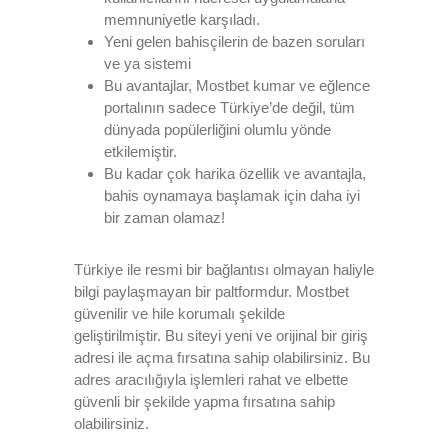
memnuniyetle karşıladı.
Yeni gelen bahisçilerin de bazen soruları
ve ya sistemi
Bu avantajlar, Mostbet kumar ve eğlence
portalının sadece Türkiye’de değil, tüm
dünyada popülerliğini olumlu yönde
etkilemiştir.
Bu kadar çok harika özellik ve avantajla,
bahis oynamaya başlamak için daha iyi
bir zaman olamaz!
Türkiye ile resmi bir bağlantısı olmayan haliyle
bilgi paylaşmayan bir paltformdur. Mostbet
güvenilir ve hile korumalı şekilde
geliştirilmiştir. Bu siteyi yeni ve orijinal bir giriş
adresi ile açma fırsatına sahip olabilirsiniz. Bu
adres aracılığıyla işlemleri rahat ve elbette
güvenli bir şekilde yapma fırsatına sahip
olabilirsiniz.