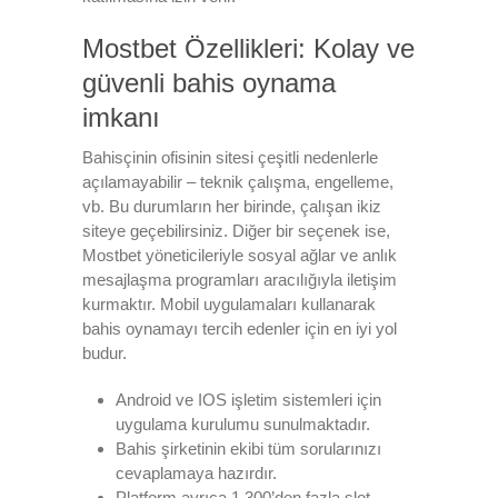
Mostbet Özellikleri: Kolay ve
güvenli bahis oynama
imkanı
Bahisçinin ofisinin sitesi çeşitli nedenlerle
açılamayabilir – teknik çalışma, engelleme,
vb. Bu durumların her birinde, çalışan ikiz
siteye geçebilirsiniz. Diğer bir seçenek ise,
Mostbet yöneticileriyle sosyal ağlar ve anlık
mesajlaşma programları aracılığıyla iletişim
kurmaktır. Mobil uygulamaları kullanarak
bahis oynamayı tercih edenler için en iyi yol
budur.
Android ve IOS işletim sistemleri için
uygulama kurulumu sunulmaktadır.
Bahis şirketinin ekibi tüm sorularınızı
cevaplamaya hazırdır.
Platform ayrıca 1.300’den fazla slot