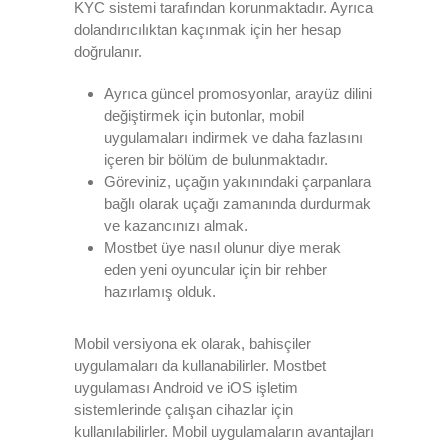
KYC sistemi tarafından korunmaktadır. Ayrıca
dolandırıcılıktan kaçınmak için her hesap
doğrulanır.
Ayrıca güncel promosyonlar, arayüz dilini
değiştirmek için butonlar, mobil
uygulamaları indirmek ve daha fazlasını
içeren bir bölüm de bulunmaktadır.
Göreviniz, uçağın yakınındaki çarpanlara
bağlı olarak uçağı zamanında durdurmak
ve kazancınızı almak.
Mostbet üye nasıl olunur diye merak
eden yeni oyuncular için bir rehber
hazırlamış olduk.
Mobil versiyona ek olarak, bahisçiler
uygulamaları da kullanabilirler. Mostbet
uygulaması Android ve iOS işletim
sistemlerinde çalışan cihazlar için
kullanılabilirler. Mobil uygulamaların avantajları