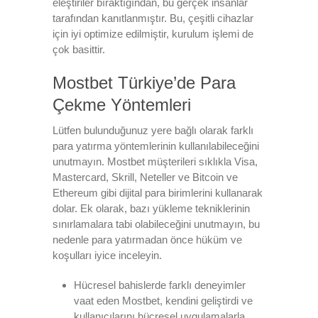
eleştiriler bıraktığından, bu gerçek insanlar
tarafından kanıtlanmıştır. Bu, çeşitli cihazlar
için iyi optimize edilmiştir, kurulum işlemi de
çok basittir.
Mostbet Türkiye’de Para
Çekme Yöntemleri
Lütfen bulunduğunuz yere bağlı olarak farklı
para yatırma yöntemlerinin kullanılabileceğini
unutmayın. Mostbet müşterileri sıklıkla Visa,
Mastercard, Skrill, Neteller ve Bitcoin ve
Ethereum gibi dijital para birimlerini kullanarak
dolar. Ek olarak, bazı yükleme tekniklerinin
sınırlamalara tabi olabileceğini unutmayın, bu
nedenle para yatırmadan önce hüküm ve
koşulları iyice inceleyin.
Hücresel bahislerde farklı deneyimler
vaat eden Mostbet, kendini geliştirdi ve
kullanıcılarını hücresel uygulamalarla