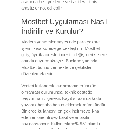
arasında hızlı yükleme ve basitleştirilmiş
arayüzler not edilebilir.
Mostbet Uygulaması Nasıl
İndirilir ve Kurulur?
Modern yöntemler sayesinde para çekme
işlemi kısa sürede gerçekleştirilir. Mostbet
giriş, üyelik adreslerindeki – değişikleri sizlere
anında duyurmaktayız. Bunların yanında
Mostbet bonus vermekte ve çekilişler
düzenlemektedir.
Verileri kullanarak kurtarmanın mümkün
olmaması durumunda, teknik desteğe
başvurmanız gerekir. Kayıt sırasında kodu
yazarak hesaba bonus eklemek mümkündür.
Binlerce kullanıcıyı en çok indirmeye ikna
eden en önemli şey basit ve anlaşılır
navigasyondur. Kullanıcıların% 95’i olumlu