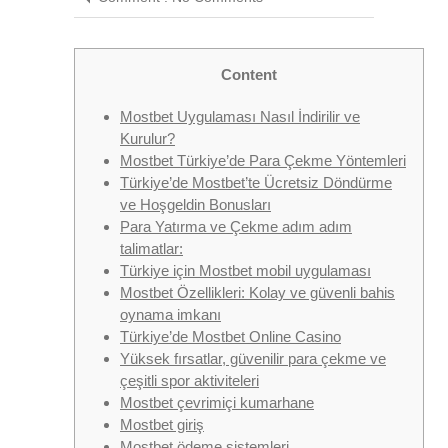
Content
Mostbet Uygulaması Nasıl İndirilir ve
Kurulur?
Mostbet Türkiye’de Para Çekme Yöntemleri
Türkiye’de Mostbet’te Ücretsiz Döndürme
ve Hoşgeldin Bonusları
Para Yatırma ve Çekme adım adım
talimatlar:
Türkiye için Mostbet mobil uygulaması
Mostbet Özellikleri: Kolay ve güvenli bahis
oynama imkanı
Türkiye’de Mostbet Online Casino
Yüksek fırsatlar, güvenilir para çekme ve
çeşitli spor aktiviteleri
Mostbet çevrimiçi kumarhane
Mostbet giriş
Mostbet ödeme sistemleri