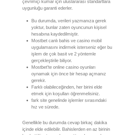
çevrimiçi kumar için uluslararası standartlara
uygunluğu garanti ederler.
Bu durumda, verileri yazmanıza gerek
yoktur, bunlar zaten oyuncunun kişisel
hesabına kaydedilmiştir.
Mostbet canlı bahis ve casino mobil
uygulamasını indirmek isterseniz eğer bu
işlem de çok basit ve 2 yöntemle
gerçekleştirile biliyor.
Mostbet’te online casino oyunları
oynamak için önce bir hesap açmanız
gerekir.
Farklı olabileceğinden, her birini elde
etmek için koşulları öğrenmelisiniz.
fark site genelinde işlemler sırasındaki
hız ve sürede.
Genellikle bu durumda cevap birkaç dakika
içinde elde edilebilir. Bahislerden en az birinin