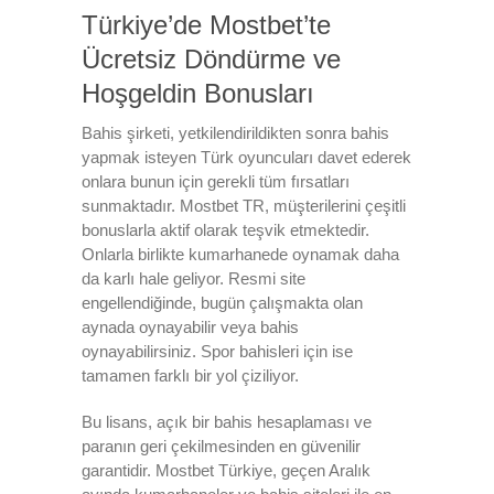
Türkiye’de Mostbet’te
Ücretsiz Döndürme ve
Hoşgeldin Bonusları
Bahis şirketi, yetkilendirildikten sonra bahis
yapmak isteyen Türk oyuncuları davet ederek
onlara bunun için gerekli tüm fırsatları
sunmaktadır. Mostbet TR, müşterilerini çeşitli
bonuslarla aktif olarak teşvik etmektedir.
Onlarla birlikte kumarhanede oynamak daha
da karlı hale geliyor. Resmi site
engellendiğinde, bugün çalışmakta olan
aynada oynayabilir veya bahis
oynayabilirsiniz. Spor bahisleri için ise
tamamen farklı bir yol çiziliyor.
Bu lisans, açık bir bahis hesaplaması ve
paranın geri çekilmesinden en güvenilir
garantidir. Mostbet Türkiye, geçen Aralık