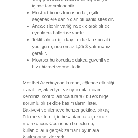
içinde tamamlanabilir.
Mostbet bonus konusunda çeşitli
seçeneklere sahip olan bir bahis sitesidir.
Ancak sitenin varlığına ek olarak bir de
uygulama halleri de vardır.
Teklifi almak için kayıt olduktan sonraki
yedi gün içinde en az 1,25 $ yatırmanız
gerekir.
Mostbet bu konuda oldukça güvenli ve
hızlı hizmet vermektedir.
Mostbet Azerbaycan kumarı, eğlence etkinliği
olarak teşvik ediyor ve oyuncularından
kendinizi kontrol altında tutarak bu etkinliğe
sorumlu bir şekilde katılmalarını ister.
Bakiyeyi yenilemeye benzer şekilde, birkaç
ödeme sistemi için hesaptan para çekmek
mümkündür. Casinonun bu bölümü,
kullanıcıların gerçek zamanlı oyunlara
katılmasına izin verir.