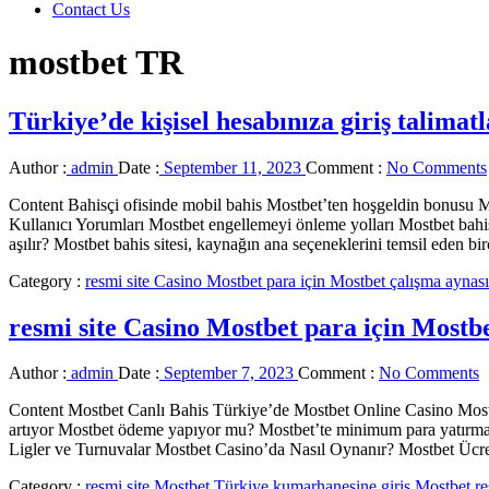
Contact Us
mostbet TR
Türkiye’de kişisel hesabınıza giriş talimat
Author :
admin
Date :
September 11, 2023
Comment :
No Comments
Content Bahisçi ofisinde mobil bahis Mostbet’ten hoşgeldin bonusu 
Kullanıcı Yorumları Mostbet engellemeyi önleme yolları Mostbet bahis
aşılır? Mostbet bahis sitesi, kaynağın ana seçeneklerini temsil eden 
Category :
resmi site Casino Mostbet para için Mostbet çalışma aynas
resmi site Casino Mostbet para için Mostbe
Author :
admin
Date :
September 7, 2023
Comment :
No Comments
Content Mostbet Canlı Bahis Türkiye’de Mostbet Online Casino Mostb
artıyor Mostbet ödeme yapıyor mu? Mostbet’te minimum para yatırma 
Ligler ve Turnuvalar Mostbet Casino’da Nasıl Oynanır? Mostbet Üc
Category :
resmi site Mostbet Türkiye kumarhanesine giriş Mostbet re