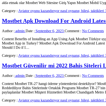
əldə etmək olar Mostbet Web Sitesine Giriş Yapın Mostbet Mobil U
Category :
Aviator oyunu kazandırıyor nasıl oynanır, hilesi, taktikleri
Mostbet Apk Download For Android Latest
Author :
admin
Date :
September 6, 2023
Comment :
No Comments
Content Benefits of Installing an App Using Apk Mostbet Türkiye uygu
Mostbet App in Turkey? Mostbet Apk Download For Android Latest Ve
Should I Do if I…
Category :
Aviator oyunu kazandırıyor nasıl oynanır, hilesi, taktikleri
Mostbet Güvenilir mi 2022 Bahis Siteleri L
Author :
admin
Date :
September 6, 2023
Comment :
No Comments
Content Mostbet TR-27 hangi ödeme yöntemlerini destekliyor? Mostb
Reddediliyor Bahis Sitelerinde Ortaklık Programı Mostbet TR-27’nin c
paylaşılanlar Mostbet Müşteri Hizmetleri Mostbet Chandigarh Metro
Category :
Aviator oyunu kazandırıyor nasıl oynanır, hilesi, taktikleri