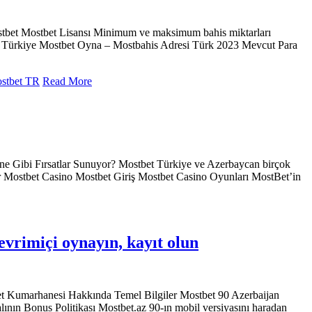
Mostbet Mostbet Lisansı Minimum ve maksimum bahis miktarları
t Türkiye Mostbet Oyna – Mostbahis Adresi Türk 2023 Mevcut Para
stbet TR
Read More
e ne Gibi Fırsatlar Sunuyor? Mostbet Türkiye ve Azerbaycan birçok
er Mostbet Casino Mostbet Giriş Mostbet Casino Oyunları MostBet’in
vrimiçi oynayın, kayıt olun
bet Kumarhanesi Hakkında Temel Bilgiler Mostbet 90 Azerbaijan
n Bonus Politikası Mostbet.az 90-ın ​​mobil versiyasını haradan