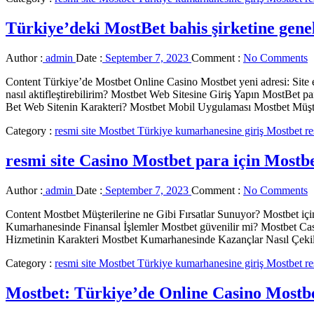
Türkiye’deki MostBet bahis şirketine gene
Author :
admin
Date :
September 7, 2023
Comment :
No Comments
Content Türkiye’de Mostbet Online Casino Mostbet yeni adresi: Site e
nasıl aktifleştirebilirim? Mostbet Web Sitesine Giriş Yapın MostBet
Bet Web Sitenin Karakteri? Mostbet Mobil Uygulaması Mostbet Müşt
Category :
resmi site Mostbet Türkiye kumarhanesine giriş Mostbet re
resmi site Casino Mostbet para için Mostbe
Author :
admin
Date :
September 7, 2023
Comment :
No Comments
Content Mostbet Müşterilerine ne Gibi Fırsatlar Sunuyor? Mostbet içi
Kumarhanesinde Finansal İşlemler Mostbet güvenilir mi? Mostbet Ca
Hizmetinin Karakteri Mostbet Kumarhanesinde Kazançlar Nasıl Çeki
Category :
resmi site Mostbet Türkiye kumarhanesine giriş Mostbet re
Mostbet: Türkiye’de Online Casino Mostbe