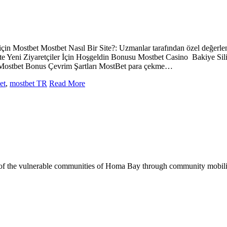
için Mostbet Mostbet Nasıl Bir Site?: Uzmanlar tarafından özel değer
’te Yeni Ziyaretçiler İçin Hoşgeldin Bonusu Mostbet Casino Bakiye Si
Mostbet Bonus Çevrim Şartları MostBet para çekme…
et
,
mostbet TR
Read More
of the vulnerable communities of Homa Bay through community mobilizat