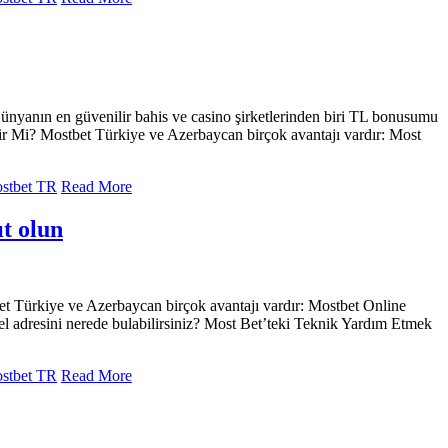
Dünyanın en güvenilir bahis ve casino şirketlerinden biri TL bonusumu
ir Mi? Mostbet Türkiye ve Azerbaycan birçok avantajı vardır: Most
stbet TR
Read More
ıt olun
et Türkiye ve Azerbaycan birçok avantajı vardır: Mostbet Online
adresini nerede bulabilirsiniz? Most Bet’teki Teknik Yardım Etmek
stbet TR
Read More