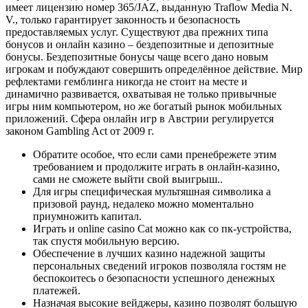
имеет лицензию номер 365/JAZ, выданную Traflow Media N.
V., только гарантирует законность и безопасность
предоставляемых услуг. Существуют два прежних типа
бонусов и онлайн казино – бездепозитные и депозитные
бонусы. Бездепозитные бонусы чаще всего дано новым
игрокам и побуждают совершить определённое действие. Мир
рефлектами гемблинга никогда не стоит на месте и
динамично развивается, охватывая не только привычные
игры ним компьютером, но же богатый рынок мобильных
приложений. Сфера онлайн игр в Австрии регулируется
законом Gambling Act от 2009 г.
Обратите особое, что если сами пренебрежете этим
требованием и продолжите играть в онлайн-казино,
сами не сможете выйти свой выигрыш..
Для игры специфическая мультяшная символика а
призовой раунд, недалеко можно моментально
приумножить капитал.
Играть и online casino Cat можно как со пк-устройства,
так спустя мобильную версию.
Обеспечение в лучших казино надежной защиты
персональных сведений игроков позволяла гостям не
беспокоитесь о безопасности успешного денежных
платежей.
Назначая высокие вейджеры, казино позволят большую