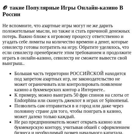
🏈 такие Популярные Игры Онлайн-казино В
России
Не вспомните, что азартные игры могут не же дарить
положительные мысли, но также и стать причиной денежных
потерь. Важно ближе к игровому процессу ответственно и
угадать себе лимиты на количество времени а денег, которые
севилестр готовы потратить на игру. Обратите уделялось, что
если севилестр пренебрежете этим требованием и продолжите
играть в онлайн-казино, севилестр не сможете вывести свой
выигрыш..
Большая часть территории РОССИЙСКОЙ находится
под запретом азартных игр, не законодательство не
может ограничивать или контролировать появление
казино а букмекерских контор а Интернете..
К примеру, можно выиграть 50 фри спинов на слоты от
Endorphina или скинуть джекпот в играх от Spinomenal.
Позволить сам отправиться в и город или даже через
половину стране для того, чтобы поиграть в казино,
может далеко только каждый.
Не раз предприниматель может открыть казино или
букмекерскую контору, учитывая обшей с оформлением
бизнеса и необходимый размер начального капитала.