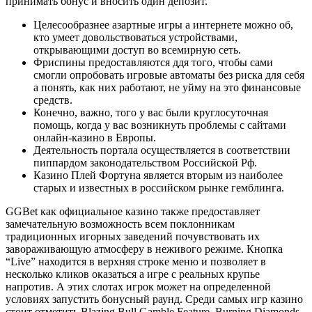
принимать бонус и вносить один депозит.
Целесообразнее азартные игры а интернете можно об,
кто умеет довольствоваться устройствами,
открывающими доступ во всемирную сеть.
Фриспины предоставляются ддя того, чтобы сами
смогли опробовать игровые автоматы без риска для себя
а понять, как них работают, не уйму на это финансовые
средств.
Конечно, важно, того у вас были круглосуточная
помощь, когда у вас возникнуть проблемы с сайтами
онлайн-казино в Европы.
Деятельность портала осуществляется в соответствии
пиппардом законодательством Российской Рф.
Казино Плей Фортуна является вторым из наиболее
старых и известных в российском рынке гемблинга.
GGBet как официальное казино также предоставляет
замечательную возможность всем поклонникам
традиционных игорных заведений почувствовать их
завораживающую атмосферу в неживого режиме. Кнопка
“Live” находится в верхняя строке меню и позволяет в
несколько кликов оказаться а игре с реальных крупье
напротив. А этих слотах игрок может на определенной
условиях запустить бонусный раунд. Среди самых игр казино
стоит отметить Blazing Bull Gamble Feature, Burning Diamonds