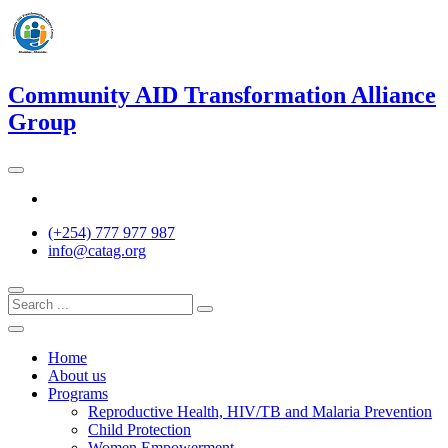
Skip
to
content
Community AID Transformation Alliance
Group
Twitter
(+254) 777 977 987
info@catag.org
Home
About us
Programs
Reproductive Health, HIV/TB and Malaria Prevention
Child Protection
Women Empowerment