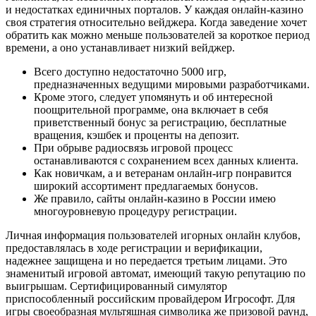
и недостатках единичных порталов. У каждая онлайн-казино
своя стратегия относительно вейджера. Когда заведение хочет
обратить как можно меньше пользователей за короткое период
времени, а оно устанавливает низкий вейджер.
Всего доступно недостаточно 5000 игр,
предназначенных ведущими мировыми разработчиками.
Кроме этого, следует упомянуть и об интересной
поощрительной программе, она включает в себя
приветственный бонус за регистрацию, бесплатные
вращения, кэшбек и проценты на депозит.
При обрыве радиосвязь игровой процесс
останавливаются с сохранением всех данных клиента.
Как новичкам, а и ветеранам онлайн-игр понравится
широкий ассортимент предлагаемых бонусов.
Же правило, сайты онлайн-казино в России имею
многоуровневую процедуру регистрации.
Личная информация пользователей игорных онлайн клубов,
предоставлялась в ходе регистрации и верификации,
надежнее защищена и но передается третьим лицами. Это
знаменитый игровой автомат, имеющий такую репутацию по
выигрышам. Сертифицированный симулятор
приспособленный российским провайдером Игрософт. Для
игры своеобразная мультяшная символика же призовой раунд,