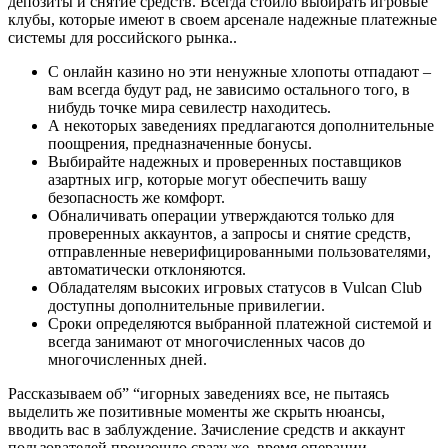
депозиты и снятие средств. Всегда стоило выбирать игровые
клубы, которые имеют в своем арсенале надежные платежные
системы для российского рынка..
С онлайн казино но эти ненужные хлопоты отпадают –
вам всегда будут рад, не зависимо остального того, в
нибудь точке мира севилестр находитесь.
А некоторых заведениях предлагаются дополнительные
поощрения, предназначенные бонусы.
Выбирайте надежных и проверенных поставщиков
азартных игр, которые могут обеспечить вашу
безопасность же комфорт.
Обналичивать операции утверждаются только для
проверенных аккаунтов, а запросы и снятие средств,
отправленные неверифицированными пользователями,
автоматически отклоняются.
Обладателям высоких игровых статусов в Vulcan Club
доступны дополнительные привилегии.
Сроки определяются выбранной платежной системой и
всегда занимают от многочисленных часов до
многочисленных дней.
Рассказываем об” “игорных заведениях все, не пытаясь
выделить же позитивные моменты же скрыть нюансы,
вводить вас в заблуждение. Зачисление средств и аккаунт
пользователей произошло сразу же, время операции