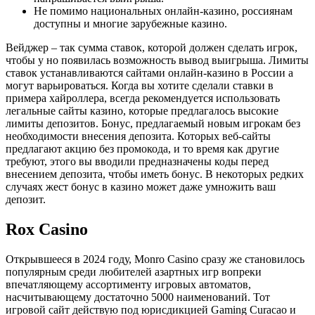
Не помимо национальных онлайн-казино, россиянам
доступны и многие зарубежные казино.
Вейджер – так сумма ставок, которой должен сделать игрок,
чтобы у но появилась возможность вывод выигрыша. Лимиты
ставок устанавливаются сайтами онлайн-казино в России а
могут варьироваться. Когда вы хотите сделали ставки в
примера хайроллера, всегда рекомендуется использовать
легальные сайты казино, которые предлагалось высокие
лимиты депозитов. Бонус, предлагаемый новым игрокам без
необходимости внесения депозита. Которых веб-сайты
предлагают акцию без промокода, и то время как другие
требуют, этого вы вводили предназначены коды перед
внесением депозита, чтобы иметь бонус. В некоторых редких
случаях жест бонус в казино может даже умножить ваш
депозит.
Rox Casino
Открывшееся в 2024 году, Monro Casino сразу же становилось
популярным среди любителей азартных игр вопреки
впечатляющему ассортименту игровых автоматов,
насчитывающему достаточно 5000 наименований. Тот
игровой сайт действую под юрисдикцией Gaming Curacao и