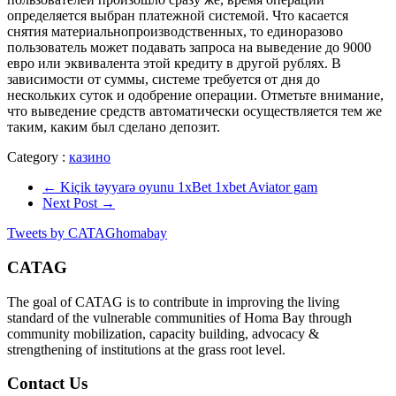
определяется выбран платежной системой. Что касается
снятия материальнопроизводственных, то единоразово
пользователь может подавать запроса на выведение до 9000
евро или эквивалента этой кредиту в другой рублях. В
зависимости от суммы, системе требуется от дня до
нескольких суток и одобрение операции. Отметьте внимание,
что выведение средств автоматически осуществляется тем же
таким, каким был сделано депозит.
Category :
казино
←
Kiçik təyyarə oyunu 1xBet 1xbet Aviator gam
Next Post
→
Tweets by CATAGhomabay
CATAG
The goal of CATAG is to contribute in improving the living
standard of the vulnerable communities of Homa Bay through
community mobilization, capacity building, advocacy &
strengthening of institutions at the grass root level.
Contact Us