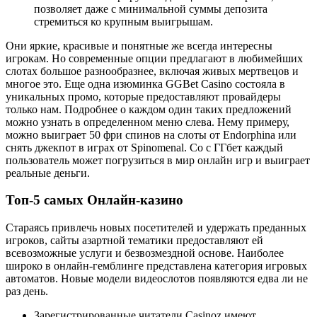
позволяет даже с минимальной суммы депозита
стремиться ко крупным выигрышам.
Они яркие, красивые и понятные же всегда интересны
игрокам. Но современные опции предлагают в любимейших
слотах большое разнообразнее, включая живых мертвецов и
многое это. Еще одна изюминка GGBet Casino состояла в
уникальных промо, которые предоставляют провайдеры
только нам. Подробнее о каждом один таких предложений
можно узнать в определенном меню слева. Нему примеру,
можно выиграет 50 фри спинов на слоты от Endorphina или
снять джекпот в играх от Spinomenal. Со с ГГбет каждый
пользователь может погрузиться в мир онлайн игр и выиграет
реальные деньги.
Топ-5 самых Онлайн-казино
Стараясь привлечь новых посетителей и удержать преданных
игроков, сайты азартной тематики предоставляют ей
всевозможные услуги и безвозмездной основе. Наиболее
широко в онлайн-гемблинге представлена категория игровых
автоматов. Новые модели видеослотов появляются едва ли не
раз день.
Зарегистрированные читатели Casinoz имеют