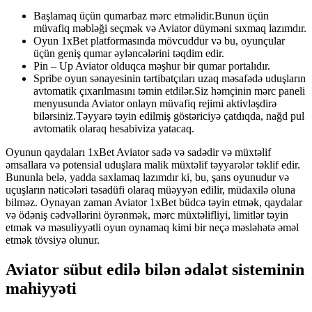
Başlamaq üçün qumarbaz mərc etməlidir.Bunun üçün
müvafiq məbləği seçmək və Aviator düyməni sıxmaq lazımdır.
Oyun 1xBet platformasında mövcuddur və bu, oyunçular
üçün geniş qumar əyləncələrini təqdim edir.
Pin – Up Aviator olduqca məşhur bir qumar portalıdır.
Spribe oyun sənayesinin tərtibatçıları uzaq məsafədə uduşların
avtomatik çıxarılmasını təmin etdilər.Siz həmçinin mərc paneli
menyusunda Aviator onlayn müvafiq rejimi aktivləşdirə
bilərsiniz.Təyyarə təyin edilmiş göstəriciyə çatdıqda, nağd pul
avtomatik olaraq hesabiviza yatacaq.
Oyunun qaydaları 1xBet Aviator sadə və sadədir və müxtəlif
əmsallara və potensial uduşlara malik müxtəlif təyyarələr təklif edir.
Bununla belə, yadda saxlamaq lazımdır ki, bu, şans oyunudur və
uçuşların nəticələri təsadüfi olaraq müəyyən edilir, müdaxilə oluna
bilməz. Oynayan zaman Aviator 1xBet büdcə təyin etmək, qaydalar
və ödəniş cədvəllərini öyrənmək, mərc müxtəlifliyi, limitlər təyin
etmək və məsuliyyətli oyun oynamaq kimi bir neçə məsləhətə əməl
etmək tövsiyə olunur.
Aviator sübut edilə bilən ədalət sisteminin
mahiyyəti