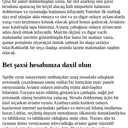
Qısa bir anket doldurduqdan sonra, bir slot azarkeşi onu şəxsi
hesabına aparacaq bir keçid alacaq.İndi müştərinin balansını
doldurması və oynamağa başlaması kifayətdir.Yatırılan ilk məbləğ
sizə real uduşlar əldə etməyə və slot və ya digər onlayn əyləncələrdə
yaxşı vaxt keçirməyə kömək edəcək gözəl bonus gətirəcək.Aviatoru
əsas kataloqda tapa bilərsiniz.Axtarış çubuğuna onlayn əyləncənin
adını daxil etmək kifayətdir. Mərcün ölçüsü və digər vacib
məlumatlar təsvirdə göstərilmişdir.Hər hansı bir sualınız varsa,
qumar portalının ziyarətçisi dəstək xidməti ilə əlaqə saxlaya
bilər.Rəhbərlik bir neçə dəqiqə ərzində lazımi məlumatları təqdim
edəcək.
Bet şəxsi hesabınıza daxil olun
Spribe oyun sənayesinin tərtibatçıları uzaq məsafədə uduşların
avtomatik çıxarılmasını təmin etdilər.Siz həmçinin mərc paneli
menyusunda Aviator onlayn müvafiq rejimi aktivləşdirə
bilərsiniz.Təyyarə təyin edilmiş göstəriciyə çatdıqda, nağd pul
avtomatik olaraq hesabiviza yatacaq. Hesabı doldurmaq üçün bir
üsul seçərkən aviator oyunu Azərbaycanda konkret onlayn
kazinonun internet saytındakı şərtlərə və mövcud ödəniş üsullarına
baxın.Lütfən, seçilmiş depozit metodunun ölkənizdə dəstəkləndiyinə
və təhlükəsiz və təhlükəsiz olduğuna əmin olun. Nəzərə alın ki,
oyunun demo versiyasının mövcudluğu aviator game müxtəlif