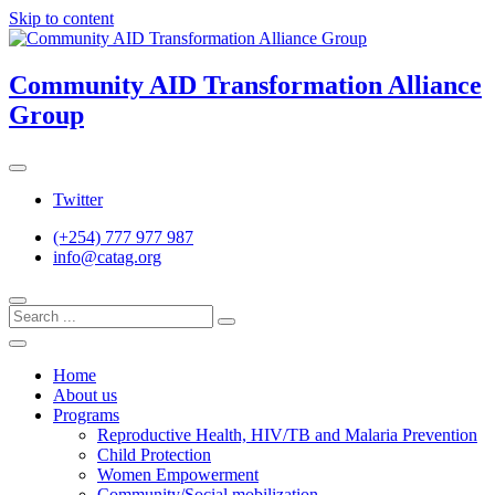
Skip to content
Community AID Transformation Alliance
Group
Twitter
(+254) 777 977 987
info@catag.org
Home
About us
Programs
Reproductive Health, HIV/TB and Malaria Prevention
Child Protection
Women Empowerment
Community/Social mobilization