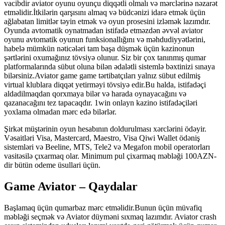
vacibdir aviator oyunu oyunçu diqqətli olmalı və mərclərinə nəzarət
etməlidir.İtkilərin qarşısını almaq və büdcənizi idarə etmək üçün
ağlabatan limitlər təyin etmək və oyun prosesini izləmək lazımdır.
Oyunda avtomatik oynatmadan istifadə etməzdən əvvəl aviator
oyunu avtomatik oyunun funksionallığını və məhdudiyyətlərini,
habelə mümkün nəticələri tam başa düşmək üçün kazinonun
şərtlərini oxumağınız tövsiyə olunur. Siz bir çox tanınmış qumar
platformalarında sübut oluna bilən ədalətli sistemlə bəxtinizi sınaya
bilərsiniz.Aviator game game tərtibatçıları yalnız sübut edilmiş
virtual klublara diqqət yetirməyi tövsiyə edir.Bu halda, istifadəçi
aldadilmaqdan qorxmaya bilər və harada oynayacağını və
qazanacağını tez tapacaqdır. 1win onlayn kazino istifadəçiləri
yoxlama olmadan mərc edə bilərlər.
Şirkət müştərinin oyun hesabının doldurulması xərclərini ödəyir.
Vəsaitləri Visa, Mastercard, Maestro, Visa Qiwi Wallet ödəniş
sistemləri və Beeline, MTS, Tele2 və Megafon mobil operatorları
vasitəsilə çıxarmaq olar. Minimum pul çixarmaq məbləği 100AZN-
dir bütün odeme üsullari üçün.
Game Aviator – Qaydalar
Başlamaq üçün qumarbaz mərc etməlidir.Bunun üçün müvafiq
məbləği seçmək və Aviator düyməni sıxmaq lazımdır. Aviator crash