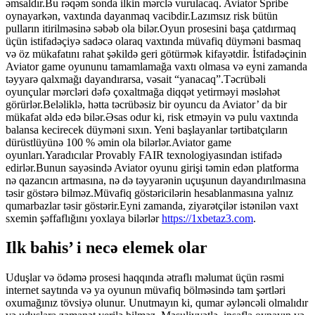
əmsaldır.Bu rəqəm sonda ilkin mərclə vurulacaq. Aviator Spribe
oynayarkən, vaxtında dayanmaq vacibdir.Lazımsız risk bütün
pulların itirilməsinə səbəb ola bilər.Oyun prosesini başa çatdırmaq
üçün istifadəçiyə sadəcə olaraq vaxtında müvafiq düyməni basmaq
və öz mükafatını rahat şəkildə geri götürmək kifayətdir. İstifadəçinin
Aviator game oyununu tamamlamağa vaxtı olmasa və eyni zamanda
təyyarə qalxmağı dayandırarsa, vəsait “yanacaq”.Təcrübəli
oyunçular mərcləri dəfə çoxaltmağa diqqət yetirməyi məsləhət
görürlər.Beləliklə, hətta təcrübəsiz bir oyuncu da Aviator’ da bir
mükafat əldə edə bilər.Əsas odur ki, risk etməyin və pulu vaxtında
balansa kecirecek düyməni sıxın. Yeni başlayanlar tərtibatçıların
dürüstlüyünə 100 % əmin ola bilərlər.Aviator game
oyunları.Yaradıcılar Provably FAIR texnologiyasından istifadə
edirlər.Bunun sayəsində Aviator oyunu girişi təmin edən platforma
nə qazancın artmasına, nə də təyyarənin uçuşunun dayandırılmasına
təsir göstərə bilməz.Müvafiq göstəricilərin hesablanmasına yalnız
qumarbazlar təsir göstərir.Eyni zamanda, ziyarətçilər istənilən vaxt
sxemin şəffaflığını yoxlaya bilərlər
https://1xbetaz3.com
.
Ilk bahis’ i necə elemek olar
Uduşlar və ödəmə prosesi haqqında ətraflı məlumat üçün rəsmi
internet saytında və ya oyunun müvafiq bölməsində tam şərtləri
oxumağınız tövsiyə olunur. Unutmayın ki, qumar əyləncəli olmalıdır