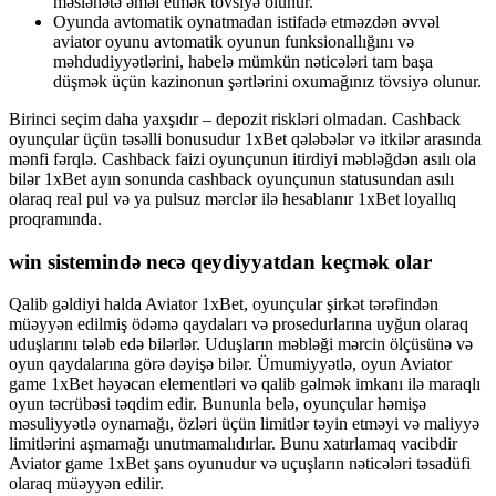
məsləhətə əməl etmək tövsiyə olunur.
Oyunda avtomatik oynatmadan istifadə etməzdən əvvəl
aviator oyunu avtomatik oyunun funksionallığını və
məhdudiyyətlərini, habelə mümkün nəticələri tam başa
düşmək üçün kazinonun şərtlərini oxumağınız tövsiyə olunur.
Birinci seçim daha yaxşıdır – depozit riskləri olmadan. Cashback
oyunçular üçün təsəlli bonusudur 1xBet qələbələr və itkilər arasında
mənfi fərqlə. Cashback faizi oyunçunun itirdiyi məbləğdən asılı ola
bilər 1xBet ayın sonunda cashback oyunçunun statusundan asılı
olaraq real pul və ya pulsuz mərclər ilə hesablanır 1xBet loyallıq
proqramında.
win sistemində necə qeydiyyatdan keçmək olar
Qalib gəldiyi halda Aviator 1xBet, oyunçular şirkət tərəfindən
müəyyən edilmiş ödəmə qaydaları və prosedurlarına uyğun olaraq
uduşlarını tələb edə bilərlər. Uduşların məbləği mərcin ölçüsünə və
oyun qaydalarına görə dəyişə bilər. Ümumiyyətlə, oyun Aviator
game 1xBet həyəcan elementləri və qalib gəlmək imkanı ilə maraqlı
oyun təcrübəsi təqdim edir. Bununla belə, oyunçular həmişə
məsuliyyətlə oynamağı, özləri üçün limitlər təyin etməyi və maliyyə
limitlərini aşmamağı unutmamalıdırlar. Bunu xatırlamaq vacibdir
Aviator game 1xBet şans oyunudur və uçuşların nəticələri təsadüfi
olaraq müəyyən edilir.