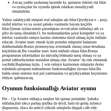
Ancaq yadda saxlamaq lazımdır ki, qumarın riskləri ola bilər
və oyunçular bu oyunda iştirak edərkən məsuliyyətli
olmalıdırlar.
Yalnız səlahiyyətli müştəri real uduşları ala bilər.Qeydiyyat e – poçt,
mobil telefon və ya sosial şəbəkə vasitəsilə həyata keçirilə
bilər.Qumar əyləncəsinin pərəstişkarı əvvəlcədən istifadəçi adı və
şifrə ilə tanış olmalıdır.O, bu məlumatlardan şəxsi kompüter və ya
telefon vasitəsilə onlayn kazino sisteminə daxil olmaq üçün istifadə
edəcək. Aviator mərc etmək üçün portalın müştərisi balansını
doldurmalıdır.Bonus promosyonu avtomatik olaraq onun hesabına
köçürüləcək.Bu vəsaitlər mərc kimi istifadə oluna bilər.Bonus
proqramının təfərrüatları ilə müvafiq bölmədə tanış olmaq və ya
portal rəhbərliyindən məsləhət almaq olar. Aviator’ da risk etməmək
vacibdir.Başlamaq üçün, 1 win onlayn kazinonun müştərisi demo
rejimində proqram məhsulunun funksionallığını öyrənə bilər.Bu
halda onun sistemə real pul yatırmasına və qeydiyyatdan keçməsinə
ehtiyac qalmayacaq.
Oyunun funksionallığı Aviator oyunu
Pin – Up Aviator olduqca məşhur bir qumar portalıdır. Şəbəkə
istifadəçiləri təkcə parlaq qrafika ilə deyil, həm də geniş əyləncə
diapazonu, eləcə də ardıcıl yüksək uduşlarla diqqəti cəlb edir.