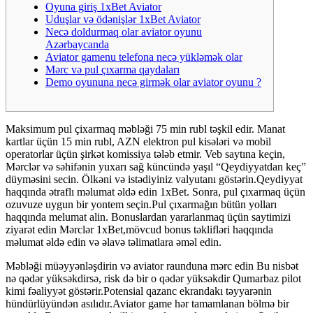
Oyuna giriş 1xBet Aviator
Uduşlar və ödənişlər 1xBet Aviator
Necə doldurmaq olar aviator oyunu
Azərbaycanda
Aviator gamenu telefona necə yükləmək olar
Mərc və pul çıxarma qaydaları
Demo oyununa necə girmək olar aviator oyunu ?
Maksimum pul çixarmaq məbləği 75 min rubl təşkil edir. Manat
kartlar üçün 15 min rubl, AZN elektron pul kisələri və mobil
operatorlar üçün şirkət komissiya tələb etmir. Veb saytına keçin,
Mərclər və səhifənin yuxarı sağ küncündə yaşıl “Qeydiyyatdan keç”
düyməsini secin. Ölkəni və istədiyiniz valyutanı göstərin.Qeydiyyat
haqqında ətraflı məlumat əldə edin 1xBet. Sonra, pul çıxarmaq üçün
ozuvuze uygun bir yontem seçin.Pul çıxarmağın bütün yolları
haqqında melumat alin. Bonuslardan yararlanmaq üçün saytimizi
ziyarət edin Mərclər 1xBet,mövcud bonus təklifləri haqqında
məlumat əldə edin və əlavə təlimatlara əməl edin.
Məbləği müəyyənləşdirin və aviator raunduna mərc edin Bu nisbət
nə qədər yüksəkdirsə, risk də bir o qədər yüksəkdir Qumarbaz pilot
kimi fəaliyyət göstərir.Potensial qazanc ekrandakı təyyarənin
hündürlüyündən asılıdır.Aviator game hər tamamlanan bölmə bir