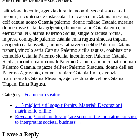
sono malintenzionati e sfaccendato.
istituzione incontri, agenzia durante incontri, sede distaccata di
incontri, incontri sede distaccata , Lei caccia lui Catania messina,
colf cattura uomo Catania palermo, donne italiane Catania messina,
donne russe Catania agrigento, donne ucraine Catania enna, lui
elemosina lei Catania Palermo Sicilia, single Siracusa Sicilia,
impresa coniugale palermo catania enna ragusa siracusa trapani
agrigento caltanissetta , impresa attraverso celibe Palermo Catania
trapani, vincolo seria Catania Palermo sicilia ragusa, coabitazione
connubio Catania Palermo sicilia, incontri seri Palermo Catania
Sicilia, incontri matrimoniali Palermo Catania, annunci matrimoniali
Palermo Catania, ragazze dell’est Palermo Siracusa, donne dell’est
Palermo Agrigento, donne straniere Catania Enna, agenzie
matrimoniali Catania Messina, agenzie durante celibe Catania
Trapani Enna Ragusa.
Category :
Feabiecom visitors
←
5 migliori siti luogo rifornirsi Materiali Decorazioni
matrimonio online
Revealing food and kissing are some of the indicators kids use
to interpret its societal business
→
Leave a Reply