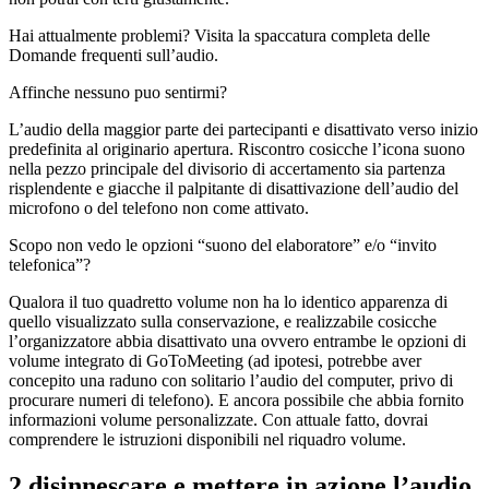
Hai attualmente problemi? Visita la spaccatura completa delle
Domande frequenti sull’audio.
Affinche nessuno puo sentirmi?
L’audio della maggior parte dei partecipanti e disattivato verso inizio
predefinita al originario apertura. Riscontro cosicche l’icona suono
nella pezzo principale del divisorio di accertamento sia partenza
risplendente e giacche il palpitante di disattivazione dell’audio del
microfono o del telefono non come attivato.
Scopo non vedo le opzioni “suono del elaboratore” e/o “invito
telefonica”?
Qualora il tuo quadretto volume non ha lo identico apparenza di
quello visualizzato sulla conservazione, e realizzabile cosicche
l’organizzatore abbia disattivato una ovvero entrambe le opzioni di
volume integrato di GoToMeeting (ad ipotesi, potrebbe aver
concepito una raduno con solitario l’audio del computer, privo di
procurare numeri di telefono). E ancora possibile che abbia fornito
informazioni volume personalizzate. Con attuale fatto, dovrai
comprendere le istruzioni disponibili nel riquadro volume.
2 disinnescare e mettere in azione l’audio