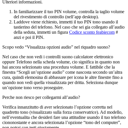
Ulteriori informazioni.
In familiarizzare il tuo PIN volume, controlla la taglio volume
del rivestimento di controllo (nell’app desktop).
Laddove viene richiesto, immetti il tuo PIN tono usando il
tastierino del telefono. Nel caso che sei gia collegato all’audio
della seduta, immetti un figura
Codice sconto feabiecom
#
anzi e poi il PIN.
Scopo vedo “Visualizza opzioni audio” nel riquadro suono?
Nel caso che non vedi i controlli suono calcolatore elettronico
oppure Telefono nella scheda volume, cio significa in quanto non
hai ancora selezionato una procedura volume. E fattibile che la
finestra “Scegli un’opzione audio” come nascosta secondo un’altra
cura, quindi elemosina di abbassare per icona le altre finestre fino a
quando non vedi quella visualizzata per dritta. Seleziona dunque
un’opzione tono verso proseguire.
Perche non riesco per collegarmi all’audio?
Verifica innanzitutto di aver selezionato l’opzione corretta nel
quadretto tono (visualizzato sulla forza conservatrice). Ad modello,
nell’eventualita che desideri fare una attitudine usando il tuo telefono
ciononostante e ancora selezionata l’opzione “tono del computer”,
non potrai con terti giustamente.