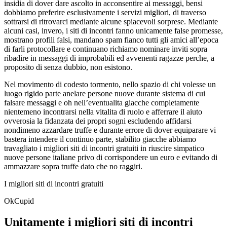
insidia di dover dare ascolto in acconsentire ai messaggi, bensi
dobbiamo preferire esclusivamente i servizi migliori, di traverso
sottrarsi di ritrovarci mediante alcune spiacevoli sorprese. Mediante
alcuni casi, invero, i siti di incontri fanno unicamente false promesse,
mostrano profili falsi, mandano spam fianco tutti gli amici all’epoca
di farli protocollare e continuano richiamo nominare inviti sopra
ribadire in messaggi di improbabili ed avvenenti ragazze perche, a
proposito di senza dubbio, non esistono.
Nel movimento di codesto tormento, nello spazio di chi volesse un
luogo rigido parte anelare persone nuove durante sistema di cui
falsare messaggi e oh nell’eventualita giacche completamente
nientemeno incontrarsi nella vitalita di ruolo e afferrare il aiuto
ovverosia la fidanzata dei propri sogni escludendo affidarsi
nondimeno azzardare truffe e durante errore di dover equiparare vi
bastera intendere il continuo parte, stabilito giacche abbiamo
travagliato i migliori siti di incontri gratuiti in riuscire simpatico
nuove persone italiane privo di corrispondere un euro e evitando di
ammazzare sopra truffe dato che no raggiri.
I migliori siti di incontri gratuiti
OkCupid
Unitamente i migliori siti di incontri