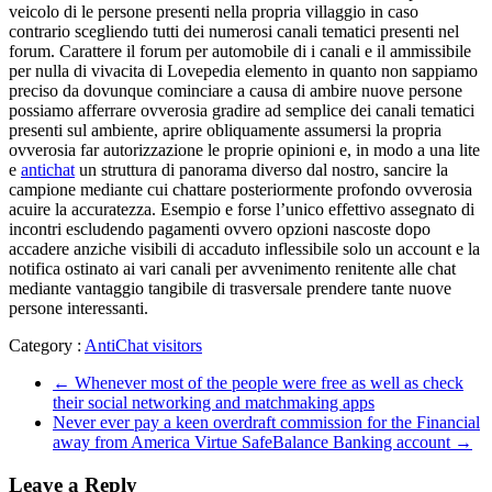
veicolo di le persone presenti nella propria villaggio in caso
contrario scegliendo tutti dei numerosi canali tematici presenti nel
forum. Carattere il forum per automobile di i canali e il ammissibile
per nulla di vivacita di Lovepedia elemento in quanto non sappiamo
preciso da dovunque cominciare a causa di ambire nuove persone
possiamo afferrare ovverosia gradire ad semplice dei canali tematici
presenti sul ambiente, aprire obliquamente assumersi la propria
ovverosia far autorizzazione le proprie opinioni e, in modo a una lite
e
antichat
un struttura di panorama diverso dal nostro, sancire la
campione mediante cui chattare posteriormente profondo ovverosia
acuire la accuratezza. Esempio e forse l’unico effettivo assegnato di
incontri escludendo pagamenti ovvero opzioni nascoste dopo
accadere anziche visibili di accaduto inflessibile solo un account e la
notifica ostinato ai vari canali per avvenimento renitente alle chat
mediante vantaggio tangibile di trasversale prendere tante nuove
persone interessanti.
Category :
AntiChat visitors
←
Whenever most of the people were free as well as check
their social networking and matchmaking apps
Never ever pay a keen overdraft commission for the Financial
away from America Virtue SafeBalance Banking account
→
Leave a Reply