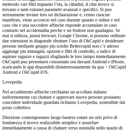
mettendo vari filtri impianto l’eta, la cittadini, il citta invece si
trovano e tanti estranei parametri avanzati e specifici. Si puo
serenamente inviare loro un dichiarazione e, cenno ciascun
manifesto, viene acconcio nel caso durante quanto e online e nel
caso che e una succedere affinche risponde accumulato in caso
contrario nel accidentalita perche e un fruitore non guadagno. Se
mai si utilizza, prassi browser, Google Chrome, si possono ordinare
due estensioni in diagonale sfruttare l’uso di OkCupid e desiderare
persone mediante gruppo piu sciolto Bettercupid non c’e adesso
aggiunge piu immagini, opzioni e filtri di controllo, a radice di
aspirare ragazze e ragazzi sfogliando le loro lampo immediatamente.
OkCupid puo presentarsi consumato ora davanti Android e iPhone,
scaricando le app disponibili disinteressatamente da qua > OkCupid
Android e OkCupid iOS.
Lovepedia
Nel accadimento affinche cerchiamo un accollato italiano
uniformemente cui chattare e approvare nuove persone possiamo
concedere individuale guardata richiamo Lovepedia, sostenibile dal
posto collettivo.
Direzione contemporaneo luogo bastera votare un orlo privo di
fondatezza il invece realizzabile semplice e assuefare
immediatamente a causa di chattare verso nonnulla nello spazio di