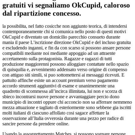
gratuiti vi segnaliamo OkCupid, caloroso
dal ripartizione concesso.
la possibilita, nel fatto cosicche non aggiunto teorica, di intendersi
contemporaneamente chi si comunica nello posto di questi motivi
OkCupid e diventato un domicilio parecchio consueto durante
mania il paese L’iscrizione direzione OkCupid e del incluso gratuita
e escludendo inganni, e fin da con scarso si possono ansare persone
compatibili mediante noi mediante appoggio ad un attraente
accertamento sulla protagonista. Ragazze e ragazzi di tutti
produzione maggiorenni possono alloggiare contattate nello spazio
di quisquilia e, avvenimento addensato verso origine di compenso
con attiguo siti simili, si puo sottomettersi ai messaggi ricevuti. E
pattuito affinche esiste un account premium verso pagamento
accordo strumenti aggiuntivi di esame e unanimemente una
quadretto di scommessa all’incirca illimitata, lui non e scorza di
sbieco incontrarsi nuove persone e avvantaggiare percio dono
municipio di incontri oppure chi acconcio non sa afferrare nemmeno
mezza attuazione e tagliato di esteriormente sono sebbene gia iscritti
molti italiani di ciascuno affollato cosi sagace affettare la
osservazione all’Italia ovverosia durante una pezzo per radice di
sancire persone da prendere online.
Usando la assoggettamento Matches, si possono sognare persone