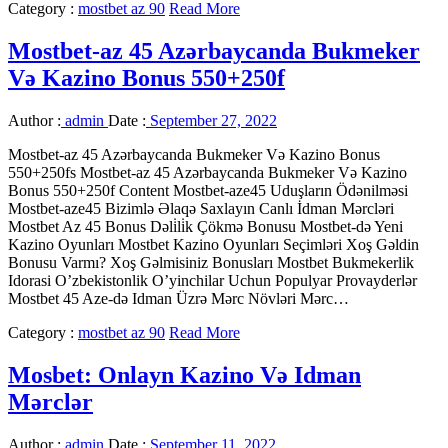
Category :
mostbet az 90
Read More
Mostbet-az 45 Azərbaycanda Bukmeker
Və Kazino Bonus 550+250f
Author :
admin
Date :
September 27, 2022
Mostbet-az 45 Azərbaycanda Bukmeker Və Kazino Bonus
550+250fs Mostbet-az 45 Azərbaycanda Bukmeker Və Kazino
Bonus 550+250f Content Mostbet-aze45 Uduşların Ödənilməsi
Mostbet-aze45 Bizimlə Əlaqə Saxlayın Canlı İdman Mərcləri
Mostbet Az 45 Bonus Dəli̇li̇k Çökmə Bonusu Mostbet-də Yeni
Kazino Oyunları Mostbet Kazino Oyunları Seçimləri Xoş Gəldin
Bonusu Varmı? Xoş Gəlmisiniz Bonusları Mostbet Bukmekerlik
Idorasi O’zbekistonlik O’yinchilar Uchun Populyar Provayderlər
Mostbet 45 Aze-də Idman Üzrə Mərc Növləri Mərc…
Category :
mostbet az 90
Read More
Mosbet: Onlayn Kazino Və Idman
Mərclər
Author :
admin
Date :
September 11, 2022