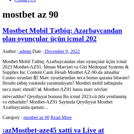
mostbet az 90
Mostbet Mobil Tətbiq: Azərbaycandan
olan oyunçular üçün icmal 202
Author :
admin
Date :
December 9, 2022
Mostbet Mobil Tətbiq: Azərbaycandan olan oyunçular üçün icmal
2023 Mostbet-AZ91: İdman Mərcləri və Giri Medequal Systems &
Supplies Inc Content Canlı Hesab Mostbet AZ-90-da əmsallar
Casino oyunları 💵 Mərc oyunlarından necə bonus qazana bilərəm?
Hesabı tətbiq vasitəsilə yaratmalıyam? Mostbet mobil tətbiqində
necə mərc etməli? 📊 Mostbet-AZ91 hansı mərc növləri
mövcuddur? Qeydiyyat bonusu Bu icmal 2023-cü ildə yenilənmiş
və etibarlıdır? Mostbet-AZ91 Saytında Qeydiyyat Mostbet
Azərbaycanda qanuni…
Category :
mostbet az 90
Read More
:azMostbet-aze45 xətti və Live at