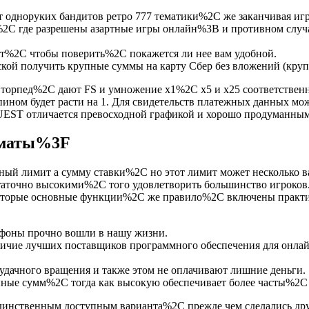
 одноруких бандитов ретро 777 тематики%2C же заканчивая иг
%2C где разрешены азартные игры онлайн%3B и противном случае
т%2C чтобы поверить%2C покажется ли нее вам удобной.
ьской получить крупные суммы на карту Сбер без вложений (к
торпед%2C дают FS и умножение х1%2C х5 и х25 соответственно
ином будет расти на 1. Для свидетельств платежных данных м
UEST отличается превосходной графикой и хорошо продуманны
томаты%3F
ьный лимит а сумму ставки%2C но этот лимит может несколько в
аточно высокими%2C того удовлетворить большинство игроков.
оторые основные функции%2C же правило%2C включены практиче
фоны прочно вошли в нашу жизни.
ичие лучших поставщиков программного обеспечения для онлай
удачного вращения и также этом не оплачивают лишние деньги.
пные сумм%2C тогда как высокую обеспечивает более часты%2
инственным доступным варианта%2C прежде чем сделались дру