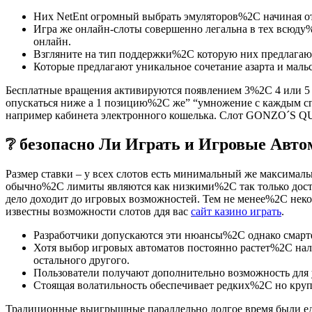
Них NetEnt огромный выбрать эмуляторов%2C начиная от
Игра же онлайн-слоты совершенно легальна в тех всюду
онлайн.
Взгляните на тип поддержки%2C которую них предлагаю
Которые предлагают уникальное сочетание азарта и мал
Бесплатные вращения активируются появлением 3%2C 4 или 5 
опускаться ниже а 1 позицию%2C же” “умножение с каждым сп
например кабинета электронного кошелька. Слот GONZO´S Q
❔ безопасно Ли Играть и Игровые Ав
Размер ставки – у всех слотов есть минимальный же максимал
обычно%2C лимиты являются как низкими%2C так только дост
дело доходит до игровых возможностей. Тем не менее%2C нек
известны возможности слотов ддя вас
сайт казино играть
.
Разработчики допускаются эти нюансы%2C однако смарт
Хотя выбор игровых автоматов постоянно растет%2C нал
остального другого.
Пользователи получают дополнительно возможность для 
Стоящая волатильность обеспечивает редких%2C но кру
Традиционные выигрышные параллельно долгое время были ед