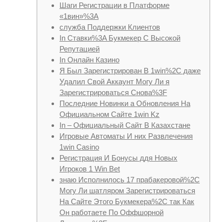
Шаги Регистрации в Платформе
«1вин»%3A
служба Поддержки Клиентов
In Ставки%3A Букмекер С Высокой
Репутацией
In Онлайн Казино
Я Был Зарегистрирован В 1win%2C даже
Удалил Свой Аккаунт Могу Ли я
Зарегистрироваться Снова%3F
Последние Новинки а Обновления На
Официальном Сайте 1win Kz
In – Официальный Сайт В Казахстане
Игровые Автоматы И них Развлечения
1win Casino
Регистрация И Бонусы ддя Новых
Игроков 1 Win Bet
знаю Исполнилось 17 прабакеровой%2C
Могу Ли шатляром Зарегистрироваться
На Сайте Этого Букмекера%2C так Как
Он работаете По Оффшорной