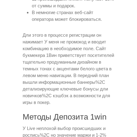
от суммы и подарок.
В немногие странах веб-сайт
оператора может блокироваться.
Дли этого в процессе регистрации он
нажимает У меня не промокод и вводит
комбинацию в необходимое поле. Сайт
букмекера 1Вин приветствует посетителей
тщательно продуманным дизайном в
темных тонах с акцентами белого цвета в
левом меню навигации. В передний план
вышли информационные баннеры%2C
детализирующие ключевые бонусы дли
новичков%2C кэшбэк а возможности для
игры в покер.
Методы Депозита 1win
У Live неплохой выбор происшедших и
роспись%2C но значение маржи и 1-2%