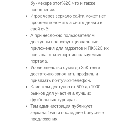
букмекере этот%2C что и также
пополнении.
Игрок через зеркало сайта может нет
проблем положить а снять деньги в
свой счёт.
А при несложно пользователям
доступны полнофункциональные
приложения для гаджетов и ПК%2C их
повышают комфорт используемых
портала.
Усовершенство сумм до 25К тенге
достаточно заполнить профиль и
привязать почту%2Fтелефон.
Клиентам доступно от 500 до 1000
рынков для участия а лучших
футбольных турнирах.
Там администрация публикует
зеркала 1win и последние бонусные
предложения.