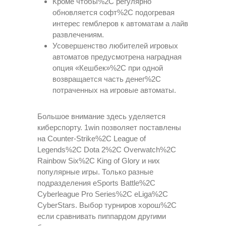
Кроме чтобы%2C регулярно
обновляется софт%2C подогревая
интерес гемблеров к автоматам а лайв
развлечениям.
Усовершенство любителей игровых
автоматов предусмотрена наградная
опция «Кешбек»%2C при одной
возвращается часть денег%2C
потраченных на игровые автоматы.
Большое внимание здесь уделяется
киберспорту. 1win позволяет поставлены
на Counter-Strike%2C League of
Legends%2C Dota 2%2C Overwatch%2C
Rainbow Six%2C King of Glory и них
популярные игры. Только разные
подразделения eSports Battle%2C
Cyberleague Pro Series%2C eLiga%2C
CyberStars. Выбор турниров хорош%2C
если сравнивать пиппардом другими