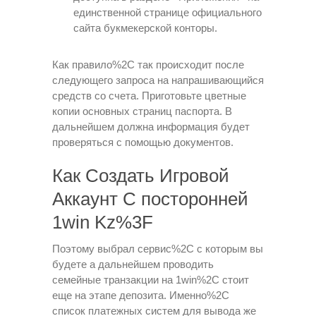
единственной странице официального
сайта букмекерской конторы.
Как правило%2C так происходит после
следующего запроса на напрашивающийся
средств со счета. Приготовьте цветные
копии основных страниц паспорта. В
дальнейшем должна информация будет
проверяться с помощью документов.
Как Создать Игровой
Аккаунт С посторонней
1win Kz%3F
Поэтому выбрал сервис%2C с которым вы
будете а дальнейшем проводить
семейные транзакции на 1win%2C стоит
еще на этапе депозита. Именно%2C
список платежных систем для вывода же