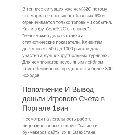
В теннисе ситуация уже чем%2C потому
что маржа не превышает базовых 6% и
ограничивается только топовыми события.
Как и в футболе%2C в теннисе”
“невозможно делать ставки а
статистические показатели. Клиентам
доступно от 500 до 1000 рынков для
участия а лучших футбольных турнирах.
Для чемпионатов неусыпным лейблом
«Лига Чемпионов» предлагается более 800
исходов.
Пополнение И Вывод
деньги Игрового Счета в
Портале 1вин
Несмотря на легальность работы
лицензированных онлайн” “казино и
букмекеров сайты их в Казахстане