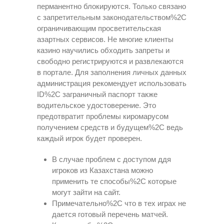
перманентно блокируются. Только связано
с запретительным законодательством%2C
ограничивающим просветительская
азартных сервисов. Не многие клиенты
казино научились обходить запреты и
свободно регистрируются и развлекаются
в портале. Для заполнения личных данных
администрация рекомендует использовать
ID%2C заграничный паспорт также
водительское удостоверение. Это
предотвратит проблемы киромарусом
получением средств и будущем%2C ведь
каждый игрок будет проверен.
В случае проблем с доступом ддя
игроков из Казахстана можно
применить те способы%2C которые
могут зайти на сайт.
Примечательно%2C что в тех играх не
дается готовый перечень матчей.