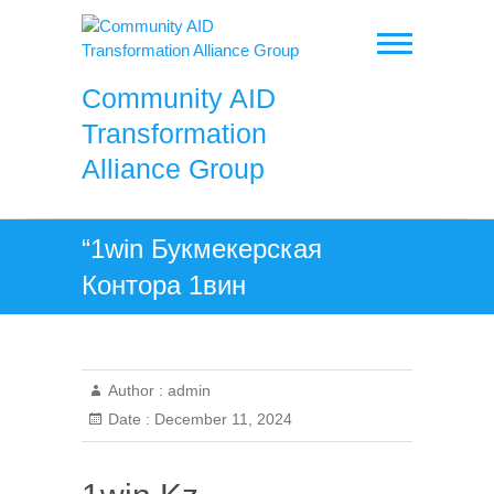
Skip
to
content
Community AID
Transformation
Alliance Group
“1win Букмекерская
Контора 1вин
Author :
admin
Date :
December 11, 2024