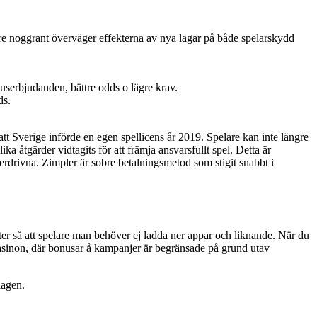
attare noggrant överväger effekterna av nya lagar på både spelarskydd
userbjudanden, bättre odds o lägre krav.
ds.
t Sverige införde en egen spellicens år 2019. Spelare kan inte längre
a åtgärder vidtagits för att främja ansvarsfullt spel. Detta är
erdrivna. Zimpler är sobre betalningsmetod som stigit snabbt i
ter så att spelare man behöver ej ladda ner appar och liknande. När du
 casinon, där bonusar å kampanjer är begränsade på grund utav
lagen.