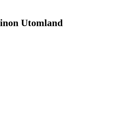
sinon Utomland