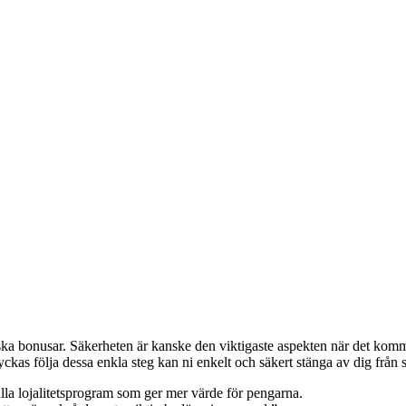
enska bonusar. Säkerheten är kanske den viktigaste aspekten när det komm
ckas följa dessa enkla steg kan ni enkelt och säkert stänga av dig från s
ulla lojalitetsprogram som ger mer värde för pengarna.