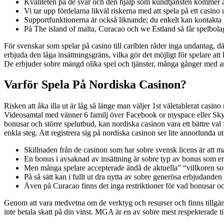
Kvaliteten på de svar och den hjälp som kundtjänsten kommer a
Vi tar upp fördelarna likväl riskerna med att spela på ett casino
Supportfunktionerna är också liknande; du enkelt kan kontakta be
På The island of malta, Curacao och we Estland så får spelbola
För svenskar som spelar på casino till caribien råder inga undantag, dä
erbjuda den låga insättningsgräns, vilka gör det möjligt för spelare a
De erbjuder sobre mängd olika spel och tjänster, många gånger med 
Varför Spela På Nordiska Casinon?
Risken att åka illa ut är låg så länge man väljer 1st väletablerat casin
Videosamtal med vänner 6 familj över Facebook or myspace eller Skype
bonusar och större spelutbud, kan nordiska casinon vara ett bättre val
enkla steg. Att registrera sig på nordiska casinon ser lite annorlunda u
Skillnaden från de casinon som har sobre svensk licens är att 
En bonus i avsaknad av insättning är sobre typ av bonus som end
Men många spelare accepterade ändå de aktuella” “villkoren 
På så sätt kan i fullt ut dra nytta av sobre generösa erbjudanden s
Även på Curacao finns det inga restriktioner för vad bonusar och
Genom att vara medvetna om de verktyg och resurser och finns tillgäng
inte betala skatt på din vinst. MGA är en av sobre mest respekterade 