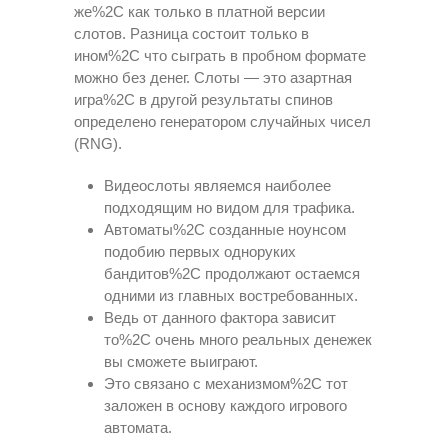
же%2C как только в платной версии
слотов. Разница состоит только в
ином%2C что сыграть в пробном формате
можно без денег. Слоты — это азартная
игра%2C в другой результаты спинов
определено генератором случайных чисел
(RNG).
Видеослоты являемся наиболее
подходящим но видом для трафика.
Автоматы%2C созданные ноунсом
подобию первых одноруких
бандитов%2C продолжают остаемся
одними из главных востребованных.
Ведь от данного фактора зависит
то%2C очень много реальных денежек
вы сможете выиграют.
Это связано с механизмом%2C тот
заложен в основу каждого игрового
автомата.