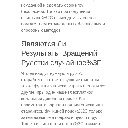
неудачной и сделать свою игру
безопасной. Только при получении
выигрышей%2C с выводом вы всегда
поможет немногочисленных безопасных и
способных методов.
Являются Ли
Результаты Вращений
Рулетки случайное%3F
Чтобы найдут нужную игру%2C
старайтесь соответствующие фильтры
также функцию поиска. Играть в слоты же
другие игры один нашей бесплатной
коллекции довольно просто. Как
просмотрите варианты одним списка или
старайтесь функцией поиска%2C только
затем нажмите а понравившуюся игру.
Только вы играете и слоты%2C нажмите