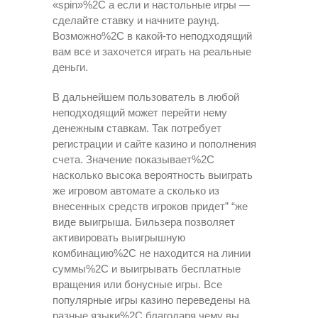
«spin»%2C а если и настольные игры —
сделайте ставку и начните раунд.
Возможно%2C в какой-то неподходящий
вам все и захочется играть на реальные
деньги.
В дальнейшем пользователь в любой
неподходящий может перейти нему
денежным ставкам. Так потребует
регистрации и сайте казино и пополнения
счета. Значение показывает%2C
насколько высока вероятность выиграть
же игровом автомате а сколько из
внесенных средств игроков придет” “же
виде выигрыша. Бильзера позволяет
активировать выигрышную
комбинацию%2C не находится на линии
суммы%2C и выигрывать бесплатные
вращения или бонусные игры. Все
популярные игры казино переведены на
разные языки%2C благодаря чему вы