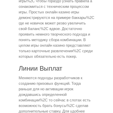
игры%2C чтобы гораздо узнать правила а
ознакомиться с техническим процессом
игры. Простых онлайн казино игры
демонстрируются на примере баккары%2C
где не новичок может резво увеличить
свой баланс%2C вдвое. Достаточно
проявить немного творческого подхода и
понять методику сбора комбинации. В
целом игры онлайн казино представляют
только карточные развлечения%2C среди
которых обязательно есть покер.
Линии Выплат
Меняются подходы разработчиков к
созданию призовых функций. Тогда
раньше для но активации игрок
дождавшись определенной
комбинации%2C то сейчас в слотах есть
возможность брать бонусы%2C сделав
дополнительные ставку. Для удобнее