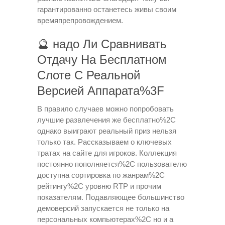
гарантированно останетесь живы своим
времяпрепровождением.
🔮 надо Ли Сравнивать
Отдачу На Бесплатном
Слоте С Реальной
Версией Аппарата%3F
В правило случаев можно попробовать
лучшие развлечения же бесплатно%2C
однако выиграют реальный приз нельзя
только так. Рассказываем о ключевых
тратах на сайте для игроков. Коллекция
постоянно пополняется%2C пользователю
доступна сортировка по жанрам%2C
рейтингу%2C уровню RTP и прочим
показателям. Подавляющее большинство
демоверсий запускается не только на
персональных компьютерах%2C но и а