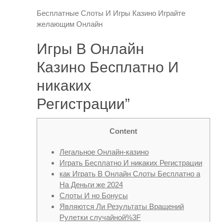
Бесплатные Слоты И Игры Казино Играйте
желающим Онлайн
Игры В Онлайн
Казино Бесплатно И
никаких
Регистрации”
Content
Легальное Онлайн-казино
Играть Бесплатно И никаких Регистрации
как Играть В Онлайн Слоты Бесплатно а
На Деньги же 2024
Слоты И но Бонусы
Являются Ли Результаты Вращений
Рулетки случайной%3F