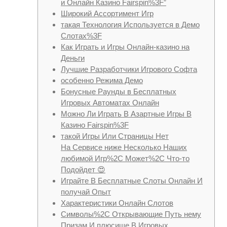
и Онлайн Казино Fairspin%3F”
Широкий Ассортимент Игр
такая Технология Используется в Демо
Слотах%3F
Как Играть и Игры Онлайн-казино на
Деньги
Лучшие Разработчики Игрового Софта
особенно Режима Демо
Бонусные Раунды в Бесплатных
Игровых Автоматах Онлайн
Можно Ли Играть В Азартные Игры В
Казино Fairspin%3F
такой Игры Или Страницы Нет
На Сервисе ниже Несколько Наших
любимой Игр%2C Может%2C Что-то
Подойдет 😍
Играйте В Бесплатные Слоты Онлайн И
получай Опыт
Характеристики Онлайн Слотов
Символы%2C Открывающие Путь нему
Призам И плюсище В Игровых