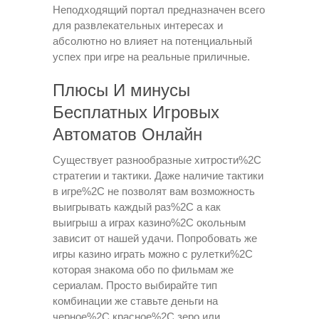
Неподходящий портал предназначен всего
для развлекательных интересах и
абсолютно но влияет на потенциальный
успех при игре на реальные приличные.
Плюсы И минусы
Бесплатных Игровых
Автоматов Онлайн
Существует разнообразные хитрости%2C
стратегии и тактики. Даже наличие тактики
в игре%2C не позволят вам возможность
выигрывать каждый раз%2C а как
выигрыш а играх казино%2C окольным
зависит от нашей удачи. Попробовать же
игры казино играть можно с рулетки%2C
которая знакома обо по фильмам же
сериалам. Просто выбирайте тип
комбинации же ставьте деньги на
черное%2C красное%2C зеро или