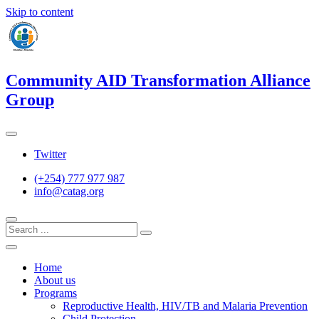
Skip to content
Community AID Transformation Alliance
Group
Twitter
(+254) 777 977 987
info@catag.org
Home
About us
Programs
Reproductive Health, HIV/TB and Malaria Prevention
Child Protection