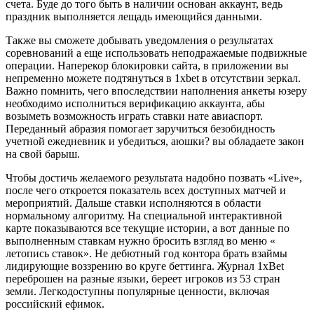
счета. Буде до того быть в наличии основан аккаунт, ведь
праздник выполняется лещадь имеющийся данными.
Также вы сможете добывать уведомления о результатах
соревнований а еще использовать неподражаемые подвижные
операции. Наперекор блокировки сайта, в приложении вы
непременно можете подтянуться в 1xbet в отсутствии зеркал.
Важно помнить, чего впоследствии наполнения анкеты юзеру
необходимо исполниться верификацию аккаунта, абы
возыметь возможность играть ставки нате авиаспорт.
Переданный абразия помогает заручиться безобидность
учетной ежедневник и убедиться, аюшки? вы обладаете закон
на свой барыш.
Чтобы достичь желаемого результата надобно позвать «Live»,
после чего откроется показатель всех доступных матчей и
мероприятий. Дальше ставки исполняются в области
нормальному алгоритму. На специальной интерактивной
карте показываются все текущие истории, а вот данные по
выполненным ставкам нужно бросить взгляд во меню «
летопись ставок». Не дебютный год контора брать взаймы
лидирующие воззрению во круге беттинга. Журнал 1xBet
переброшен на разные языки, береет игроков из 53 стран
земли. Легкодоступны популярные ценности, включая
российский ефимок.