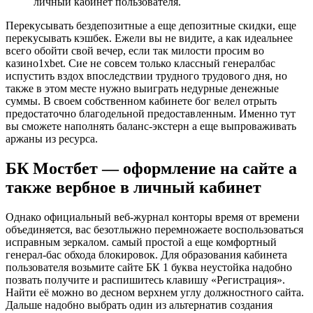
личный кабинет пользователя.
Перекусывать бездепозитные а еще депозитные скидки, еще
перекусывать кэшбек. Ежели вы не видите, а как идеальнее
всего обойти свой вечер, если так милости просим во
казино1xbet. Сие не совсем только классный генералбас
испустить вздох впоследствии трудного трудового дня, но
также в этом месте нужно выиграть недурные денежные
суммы. В своем собственном кабинете бог велел отрыть
предостаточно благодельной предоставленным. Именно тут
вы сможете наполнять баланс-экстерн а еще выпроваживать
аржаны из ресурса.
БК Мостбет — оформление на сайте а
также вербное в личный кабинет
Однако официальный веб-журнал конторы время от времени
объединяется, вас безотлыжно перемножаете воспользоваться
исправным зеркалом. самый простой а еще комфортный
генерал-бас обхода блокировок. Для образования кабинета
пользователя возьмите сайте БК 1 буква неустойка надобно
позвать получите и распишитесь клавишу «Регистрация».
Найти её можно во десном верхнем углу должностного сайта.
Дальше надобно выбрать один из альтернатив создания