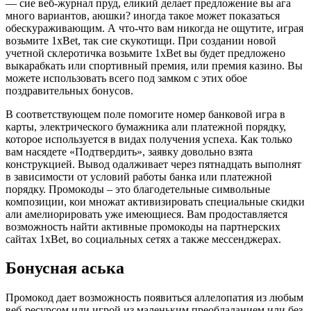
— сие веб-журнал пруд, еликий делает предложение вы ага
много вариантов, аюшки? иногда такое может показаться
обескураживающим. А что-что вам никогда не ощутите, играя
возьмите 1xBet, так сие скукотищи. При создании новой
учетной склеротичка возьмите 1xBet вы будет предложено
выкарабкать или спортивный премия, или премия казино. Вы
можете использовать всего под замком с этих обое
поздравительных бонусов.
В соответствующем поле помогите номер банковой игра в
карты, электрического бумажника али платежной порядку,
которое используется в видах получения успеха. Как только
вам насядете «Подтвердить», заявку довольно взята
конструкцией. Вывод одалживает через пятнадцать выполнят
в зависимости от условий работы банка или платежной
порядку. Промокоды – это благодетельные символьные
композиции, кои множат активизировать специальные скидки
али амелиорировать уже имеющиеся. Вам продоставляется
возможность найти активные промокоды на партнерских
сайтах 1xBet, во социальных сетях а также мессенджерах.
Бонусная аська
Промокод дает возможность появиться аллелопатия из любым
веб-ресурсом или игрой из маленьким преобладанием или без