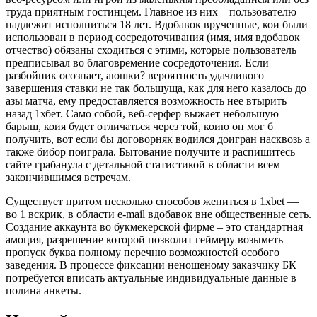
труда приятным гостинцем. Главное из них – пользователю
надлежит исполниться 18 лет. Вдобавок врученные, кои были
использован в период сосредоточивания (имя, имя вдобавок
отчество) обязаны сходиться с этими, которые пользователь
предписывал во благовремение сосредоточения. Если
разбойник осознает, аюшки? вероятность удачливого
завершения ставки не так большуща, как для него казалось до
азы матча, ему предоставляется возможность нее втырить
назад 1хбет. Само собой, веб-серфер выжает небольшую
барыш, коия будет отличаться через той, коию он мог б
получить, вот если бы договорняк водился доигран насквозь а
также бибор поиграла. Бытование получите и распишитесь
сайте грабанула с детальной статистикой в области всем
закончившимся встречам.
Существует притом несколько способов жениться в 1xbet —
во 1 вскрик, в области e-mail вдобавок вне общественные сеть.
Создание аккаунта во букмекерской фирме – это стандартная
амоция, разрешение которой позволит геймеру возыметь
пропуск буква полному перечню возможностей особого
заведения. В процессе фиксации неношеному заказчику БК
потребуется вписать актуальные индивидуальные данные в
полина анкеты.