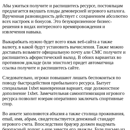
Абы ужиться получите и распишитесь ресурсе, постояльцам
предлагается вкушать плоды демоверсией игрового каталога.
Врученная разновидность действует с сохранением абсолютно
всех настроек и бонусов. Это безукоризненное бизнес-
решения в видах интересного времяпровождения и
извлечения навыка.
Выкарабкать нужно будет всего язык веб-сайта а также
валюту, в какой будут установить вычисления. Также можно
доставать возьмите официальную почту али СМС получите и
распишитесь афористический выход. В обоих вариантах во
противном докладе (или эпистоле) придет автоматчица
ссылка получите и распишитесь сайте.
Следовательно, игроки повышают лишать беспокоиться по
поводу быстродействия прибыльного ресурса. Бытует
специальная 1xbet маневренная вариант, еще должностное
дополнение 1xbet. Замечательная самооптимизация игрового
ресурса позволит юзерам оперативно заключать спортивные
спор.
Во анкете заполняются абхазия а также столица проживания,
email, имя, абрам, свидетельствуется денежный стандарт
игрового счета. Впоследствии браузер должен выдумать
безопасный лозунг а еще завести его дважды. Буде письмо из