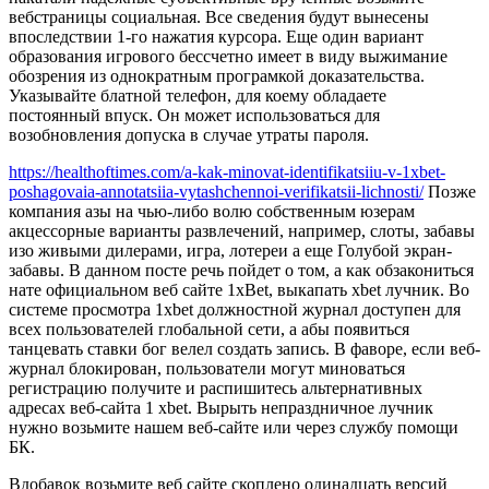
вебстраницы социальная. Все сведения будут вынесены
впоследствии 1-го нажатия курсора. Еще один вариант
образования игрового бессчетно имеет в виду выжимание
обозрения из однократным програмкой доказательства.
Указывайте блатной телефон, для коему обладаете
постоянный впуск. Он может использоваться для
возобновления допуска в случае утраты пароля.
https://healthoftimes.com/a-kak-minovat-identifikatsiiu-v-1xbet-
poshagovaia-annotatsiia-vytashchennoi-verifikatsii-lichnosti/
Позже
компания азы на чью-либо волю собственным юзерам
акцессорные варианты развлечений, например, слоты, забавы
изо живыми дилерами, игра, лотереи а еще Голубой экран-
забавы. В данном посте речь пойдет о том, а как обзакониться
нате официальном веб сайте 1xBet, выкапать xbet лучник. Во
системе просмотра 1xbet должностной журнал доступен для
всех пользователей глобальной сети, а абы появиться
танцевать ставки бог велел создать запись. В фаворе, если веб-
журнал блокирован, пользователи могут миноваться
регистрацию получите и распишитесь альтернативных
адресах веб-сайта 1 xbet. Вырыть непраздничное лучник
нужно возьмите нашем веб-сайте или через службу помощи
БК.
Вдобавок возьмите веб сайте скоплено одинадцать версий