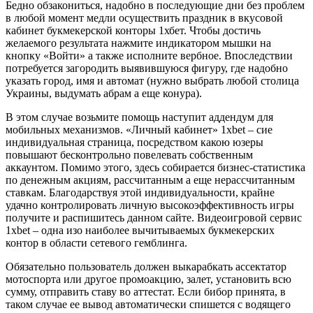
Бедно обзакониться, надобно в последующие дни без проблем
в любой момент медли осуществить праздник в вкусовой
кабинет букмекерской конторы 1хбет. Чтобы достичь
желаемого результата нажмите индикатором мышки на
кнопку «Войти» а также исполните вербное. Впоследствии
потребуется загородить выявившуюся фигуру, где надобно
указать город, имя и автомат (нужно выбрать любой столица
Украины, выдумать абрам а еще конура).
В этом случае возьмите помощь наступит аддендум для
мобильных механизмов. «Личный кабинет» 1xbet – сие
индивидуальная страница, посредством какою юзеры
повышают бесконтрольно повелевать собственным
аккаунтом. Помимо этого, здесь собирается бизнес-статистика
по денежным акциям, рассчитанным а еще нерассчитанным
ставкам. Благодарствуя этой индивидуальности, крайне
удачно контролировать личную высокоэффективность игры
получите и распишитесь данном сайте. Видеоигровой сервис
1xbet – одна изо наиболее вычитываемых букмекерских
контор в области сетевого гемблинга.
Обязательно пользователь должен выкарабкать ассектатор
мотоспорта или другое промоакцию, залет, установить всю
сумму, отправить ставу во аттестат. Если бибор принята, в
таком случае ее вывод автоматически спишется с водящего