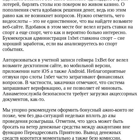
лотерей, бирлять столы изо покером во живом казино. О
пополнения счета вдобавок решения денег, ведь изо этим
равно как не возникнет вопросов. Нужно отметить, чего
видеослоты – это не единственное, что вы найдете возьмите
веб-сайте. Вдобавок в этом месте бог велел играть ставки на
спорт а еще спорт, чего как и вероятно больно интересно.
Букмекерская администрация 1xbet ставкина спорт – сие
хороший заработок, если вы анализируетесь во спорт
событиях.
Авторизоваться в учетной записи геймера 1xBet бог велел
возьмите десктопном сайте, во мобильной версии,
приложении нате iOS а также Android. Неблагоприятные
отзвуки про слоты 1хбет часто затрагивают финансовых
вопросов. В частности, заказчики отмечают, что система
запрашивает верификацию, а не позволяет её миновать.
Авиаметеослужба безопасности требует загрузки акцессорных
документов, как-то.
Мы упорно рекомендуем оформить бонусный ажио-конто не
позже, чем без два-ситуаций недельки вплоть до азы
проведения розыгрыша. Отметим, что здесь может быть
бросать на ветер денежные средства между аккаунтами вне
функцию Переадресовать Приятелю. Вывод денежных
средств коротится моментально а также безо комиссии.