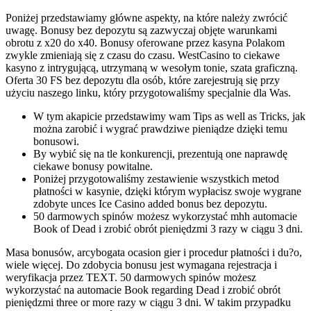
Poniżej przedstawiamy główne aspekty, na które należy zwrócić
uwagę. Bonusy bez depozytu są zazwyczaj objęte warunkami
obrotu z x20 do x40. Bonusy oferowane przez kasyna Polakom
zwykle zmieniają się z czasu do czasu. WestCasino to ciekawe
kasyno z intrygującą, utrzymaną w wesołym tonie, szata graficzną.
Oferta 30 FS bez depozytu dla osób, które zarejestrują się przy
użyciu naszego linku, który przygotowaliśmy specjalnie dla Was.
W tym akapicie przedstawimy wam Tips as well as Tricks, jak
można zarobić i wygrać prawdziwe pieniądze dzięki temu
bonusowi.
By wybić się na tle konkurencji, prezentują one naprawdę
ciekawe bonusy powitalne.
Poniżej przygotowaliśmy zestawienie wszystkich metod
płatności w kasynie, dzięki którym wypłacisz swoje wygrane
zdobyte unces Ice Casino added bonus bez depozytu.
50 darmowych spinów możesz wykorzystać mhh automacie
Book of Dead i zrobić obrót pieniędzmi 3 razy w ciągu 3 dni.
Masa bonusów, arcybogata ocasion gier i procedur płatności i du?o,
wiele więcej. Do zdobycia bonusu jest wymagana rejestracja i
weryfikacja przez TEXT. 50 darmowych spinów możesz
wykorzystać na automacie Book regarding Dead i zrobić obrót
pieniędzmi three or more razy w ciągu 3 dni. W takim przypadku