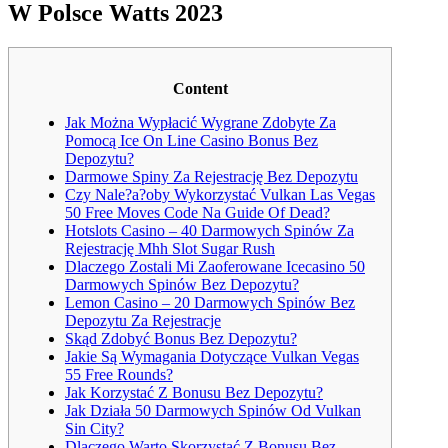
W Polsce Watts 2023
Content
Jak Można Wypłacić Wygrane Zdobyte Za
Pomocą Ice On Line Casino Bonus Bez
Depozytu?
Darmowe Spiny Za Rejestrację Bez Depozytu
Czy Nale?a?oby Wykorzystać Vulkan Las Vegas
50 Free Moves Code Na Guide Of Dead?
Hotslots Casino – 40 Darmowych Spinów Za
Rejestrację Mhh Slot Sugar Rush
Dlaczego Zostali Mi Zaoferowane Icecasino 50
Darmowych Spinów Bez Depozytu?
Lemon Casino – 20 Darmowych Spinów Bez
Depozytu Za Rejestracje
Skąd Zdobyć Bonus Bez Depozytu?
Jakie Są Wymagania Dotyczące Vulkan Vegas
55 Free Rounds?
Jak Korzystać Z Bonusu Bez Depozytu?
Jak Działa 50 Darmowych Spinów Od Vulkan
Sin City?
Dlaczego Warto Skorzystać Z Bonusu Bez