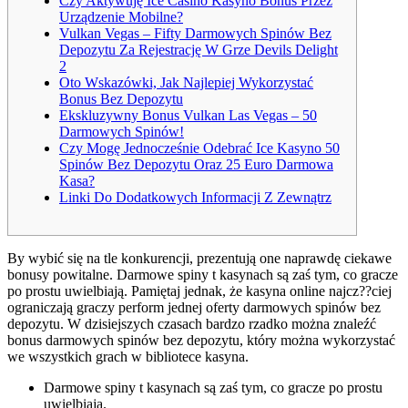
Czy Aktywuję Ice Casino Kasyno Bonus Przez
Urządzenie Mobilne?
Vulkan Vegas – Fifty Darmowych Spinów Bez
Depozytu Za Rejestrację W Grze Devils Delight
2
Oto Wskazówki, Jak Najlepiej Wykorzystać
Bonus Bez Depozytu
Ekskluzywny Bonus Vulkan Las Vegas – 50
Darmowych Spinów!
Czy Mogę Jednocześnie Odebrać Ice Kasyno 50
Spinów Bez Depozytu Oraz 25 Euro Darmowa
Kasa?
Linki Do Dodatkowych Informacji Z Zewnątrz
By wybić się na tle konkurencji, prezentują one naprawdę ciekawe
bonusy powitalne. Darmowe spiny t kasynach są zaś tym, co gracze
po prostu uwielbiają. Pamiętaj jednak, że kasyna online najcz??ciej
ograniczają graczy perform jednej oferty darmowych spinów bez
depozytu. W dzisiejszych czasach bardzo rzadko można znaleźć
bonus darmowych spinów bez depozytu, który można wykorzystać
we wszystkich grach w bibliotece kasyna.
Darmowe spiny t kasynach są zaś tym, co gracze po prostu
uwielbiają.