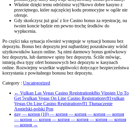
Właśnie dzięki temu odróżnisz wyj?tkowo dobre kasyno z
przeciętnego, które najczęściej kodu promocyjne w ogóle nie
oferuje.
Gdy skończysz już grać z Ice Casino bonus za rejestrację, na
twoim koncie będzie em pewno trochę środków do
wypłacenia.
Po części taka sytuacja również występuje w sytuacji bonusu bez
depozytu. Bonus bez depozytu jest najbardziej poszukiwany wśród
użytkowników kasyn online. Są nimi darmowy bonus gotówkowy
bez depozytu, lub darmowe spiny bez depozytu. Ściśle mówiąc,
istnieją dwa typy ofert bonusowych bez depozytu w kasynach
online. Rozwiejmy wszelkie wątpliwości dotyczące bezpieczeństwa
korzystania z powitalnego bonusu bez depozytu.
Category :
Uncategorized
←
Vulkan Las Vegas Casino Registration️️k8io Vipsign Up To
Get 5️vulkan Vegas On Line Casino Registrationvff1vulkan
Vegas On Line Casino Registrationvff1 Tłumaczenie
Angielski-polski Pon
gay — копия (10) — копия — копия — копия — копия
— копия — копия — копия — копия — копия — копия
— копия
→