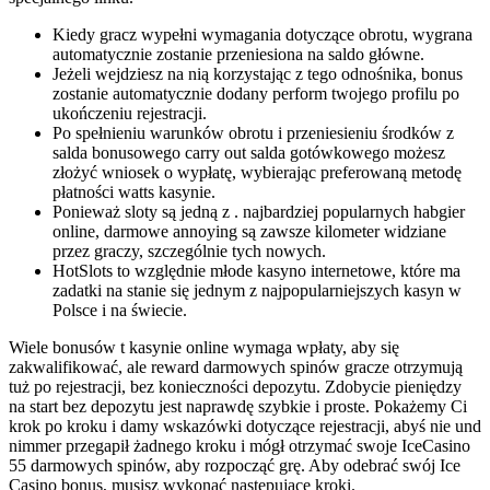
Kiedy gracz wypełni wymagania dotyczące obrotu, wygrana
automatycznie zostanie przeniesiona na saldo główne.
Jeżeli wejdziesz na nią korzystając z tego odnośnika, bonus
zostanie automatycznie dodany perform twojego profilu po
ukończeniu rejestracji.
Po spełnieniu warunków obrotu i przeniesieniu środków z
salda bonusowego carry out salda gotówkowego możesz
złożyć wniosek o wypłatę, wybierając preferowaną metodę
płatności watts kasynie.
Ponieważ sloty są jedną z . najbardziej popularnych habgier
online, darmowe annoying są zawsze kilometer widziane
przez graczy, szczególnie tych nowych.
HotSlots to względnie młode kasyno internetowe, które ma
zadatki na stanie się jednym z najpopularniejszych kasyn w
Polsce i na świecie.
Wiele bonusów t kasynie online wymaga wpłaty, aby się
zakwalifikować, ale reward darmowych spinów gracze otrzymują
tuż po rejestracji, bez konieczności depozytu. Zdobycie pieniędzy
na start bez depozytu jest naprawdę szybkie i proste. Pokażemy Ci
krok po kroku i damy wskazówki dotyczące rejestracji, abyś nie und
nimmer przegapił żadnego kroku i mógł otrzymać swoje IceCasino
55 darmowych spinów, aby rozpocząć grę. Aby odebrać swój Ice
Casino bonus, musisz wykonać następujące kroki.