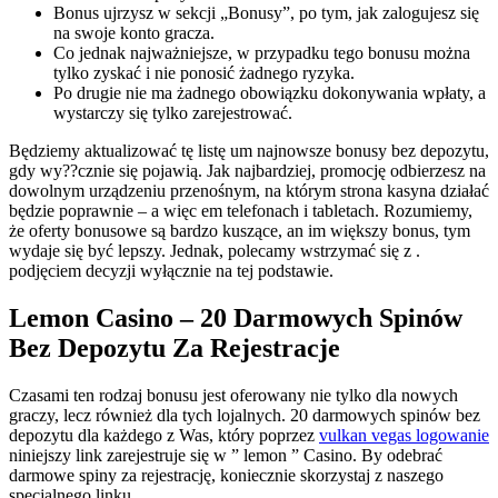
Bonus ujrzysz w sekcji „Bonusy”, po tym, jak zalogujesz się
na swoje konto gracza.
Co jednak najważniejsze, w przypadku tego bonusu można
tylko zyskać i nie ponosić żadnego ryzyka.
Po drugie nie ma żadnego obowiązku dokonywania wpłaty, a
wystarczy się tylko zarejestrować.
Będziemy aktualizować tę listę um najnowsze bonusy bez depozytu,
gdy wy??cznie się pojawią. Jak najbardziej, promocję odbierzesz na
dowolnym urządzeniu przenośnym, na którym strona kasyna działać
będzie poprawnie – a więc em telefonach i tabletach. Rozumiemy,
że oferty bonusowe są bardzo kuszące, an im większy bonus, tym
wydaje się być lepszy. Jednak, polecamy wstrzymać się z .
podjęciem decyzji wyłącznie na tej podstawie.
Lemon Casino – 20 Darmowych Spinów
Bez Depozytu Za Rejestracje
Czasami ten rodzaj bonusu jest oferowany nie tylko dla nowych
graczy, lecz również dla tych lojalnych. 20 darmowych spinów bez
depozytu dla każdego z Was, który poprzez
vulkan vegas logowanie
niniejszy link zarejestruje się w ” lemon ” Casino. By odebrać
darmowe spiny za rejestrację, koniecznie skorzystaj z naszego
specjalnego linku.