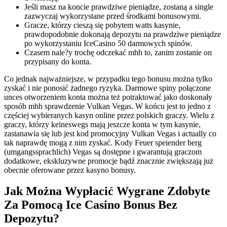
Jeśli masz na koncie prawdziwe pieniądze, zostaną a single
zazwyczaj wykorzystane przed środkami bonusowymi.
Gracze, którzy cieszą się pobytem watts kasynie,
prawdopodobnie dokonają depozytu na prawdziwe pieniądze
po wykorzystaniu IceCasino 50 darmowych spinów.
Czasem nale?y trochę odczekać mhh to, zanim zostanie on
przypisany do konta.
Co jednak najważniejsze, w przypadku tego bonusu można tylko
zyskać i nie ponosić żadnego ryzyka. Darmowe spiny połączone
unces otworzeniem konta można też potraktować jako doskonały
sposób mhh sprawdzenie Vulkan Vegas. W końcu jest to jedno z
częściej wybieranych kasyn online przez polskich graczy. Wielu z
graczy, którzy keineswegs mają jeszcze konta w tym kasynie,
zastanawia się lub jest kod promocyjny Vulkan Vegas i actually co
tak naprawdę mogą z nim zyskać. Kody Feuer speiender berg
(umgangssprachlich) Vegas są dostępne i gwarantują graczom
dodatkowe, ekskluzywne promocje bądź znacznie zwiększają już
obecnie oferowane przez kasyno bonusy.
Jak Można Wypłacić Wygrane Zdobyte
Za Pomocą Ice Casino Bonus Bez
Depozytu?