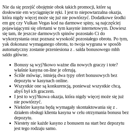
Nie da się przejść obojętnie obok takich promocji, które są
dosłownie em wyciągnięcie ręki. I jest to niepowtarzalna okazja,
która nigdy więcej może się już nie powtórzyć. Dodatkowe środki
em grę czy Vulkan Vegas kod na darmowe spiny, są najczęściej
pojawiającymi się ofertami w tym kasynie internetowym. Dowiesz
się tam, ile jeszcze darmowych spinów pozostało Ci do
wykorzystania oraz poznasz wysokość pozostałego obrotu. Po tym,
yak dokonasz wymaganego obrotu, to twoja wygrana w sposób
automatyczny zostanie przeniesiona z . salda bonusowego mhh
saldo główne.
Bonusy są wyj?tkowo ważne dla nowych graczy i tote?
właśnie kasyna on-line je oferują.
Ściśle mówiąc, istnieją dwa typy ofert bonusowych bez
depozytu w kasynach online.
Wszystkie one są konkurencją, ponieważ wszystkie chcą,
abyś był ich graczem.
I jest to wyj?tkowa okazja, która nigdy więcej może się już
nie powtórzyć.
Niektóre kasyna będą wymagały skontaktowania się z .
działem obsługi klienta kasyna w celu otrzymania bonusu bez
depozytu.
Niestety nie każde kasyno z bonusem na start bez depozytu
jest tego rodzaju samo.