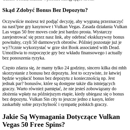
Skąd Zdobyć Bonus Bez Depozytu?
Oczywiście możesz też podjąć decyzję, aby wygraną przeznaczyć
na nast?pne gry kasynowe t Vulkan Vegas. Zasada działania Vulkan
Las vegas 50 free moves code jest bardzo prosta. Wystarczy
zarejestrować się przez nasz link, aby odebrać ekskluzywny bonus
powitalny, czyli 50 darmowych obrotów. Później pozostaje już je
wy??cznie wykorzystać w grze slot Book associated with Dead.
Umożliwia to rozpoczęcie gry bez wkładu finansowego i actually
bez ponoszenia ryzyka.
Często zdarza się, że mamy tylko 24 godziny, sincero kilka dni mhh
skorzystanie z bonusu bez depozytu. Jest to oczywiste, że łatwiej
będzie wypłacić bonus bez depozytu z koniecznością np. Jest
jednak par? bonusów, które są dostępne także dla istniejących
graczy. Warto również pamiętać, że nie jesteś zobowiązany do
złożenia wpłaty na późniejszym etapie, kiedy ubiegasz się o bonus
bez depozytu. Vulkan Sin city to jeszcze jedno z kasyn, które
zaskarbiły sobie przychylność i sympatię polskich graczy.
Jakie Są Wymagania Dotyczące Vulkan
Vegas 50 Free Spins?