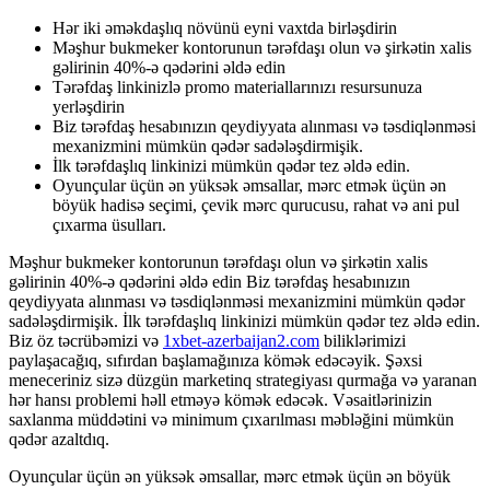
Hər iki əməkdaşlıq növünü eyni vaxtda birləşdirin
Məşhur bukmeker kontorunun tərəfdaşı olun və şirkətin xalis
gəlirinin 40%-ə qədərini əldə edin
Tərəfdaş linkinizlə promo materiallarınızı resursunuza
yerləşdirin
Biz tərəfdaş hesabınızın qeydiyyata alınması və təsdiqlənməsi
mexanizmini mümkün qədər sadələşdirmişik.
İlk tərəfdaşlıq linkinizi mümkün qədər tez əldə edin.
Oyunçular üçün ən yüksək əmsallar, mərc etmək üçün ən
böyük hadisə seçimi, çevik mərc qurucusu, rahat və ani pul
çıxarma üsulları.
Məşhur bukmeker kontorunun tərəfdaşı olun və şirkətin xalis
gəlirinin 40%-ə qədərini əldə edin Biz tərəfdaş hesabınızın
qeydiyyata alınması və təsdiqlənməsi mexanizmini mümkün qədər
sadələşdirmişik. İlk tərəfdaşlıq linkinizi mümkün qədər tez əldə edin.
Biz öz təcrübəmizi və
1xbet-azerbaijan2.com
biliklərimizi
paylaşacağıq, sıfırdan başlamağınıza kömək edəcəyik. Şəxsi
meneceriniz sizə düzgün marketinq strategiyası qurmağa və yaranan
hər hansı problemi həll etməyə kömək edəcək. Vəsaitlərinizin
saxlanma müddətini və minimum çıxarılması məbləğini mümkün
qədər azaltdıq.
Oyunçular üçün ən yüksək əmsallar, mərc etmək üçün ən böyük