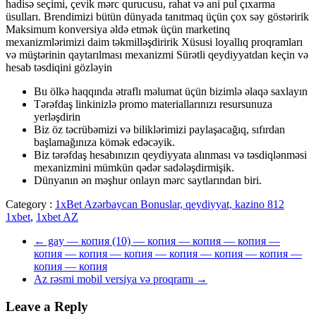
hadisə seçimi, çevik mərc qurucusu, rahat və ani pul çıxarma
üsulları. Brendimizi bütün dünyada tanıtmaq üçün çox səy göstəririk
Maksimum konversiya əldə etmək üçün marketinq
mexanizmlərimizi daim təkmilləşdiririk Xüsusi loyallıq proqramları
və müştərinin qaytarılması mexanizmi Sürətli qeydiyyatdan keçin və
hesab təsdiqini gözləyin
Bu ölkə haqqında ətraflı məlumat üçün bizimlə əlaqə saxlayın
Tərəfdaş linkinizlə promo materiallarınızı resursunuza
yerləşdirin
Biz öz təcrübəmizi və biliklərimizi paylaşacağıq, sıfırdan
başlamağınıza kömək edəcəyik.
Biz tərəfdaş hesabınızın qeydiyyata alınması və təsdiqlənməsi
mexanizmini mümkün qədər sadələşdirmişik.
Dünyanın ən məşhur onlayn mərc saytlarından biri.
Category :
1xBet Azərbaycan Bonuslar, qeydiyyat, kazino 812
1xbet
,
1xbet AZ
←
gay — копия (10) — копия — копия — копия —
копия — копия — копия — копия — копия — копия —
копия — копия
Az rəsmi mobil versiya və proqramı
→
Leave a Reply