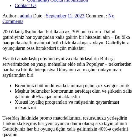
Contact Us
Author :
admin
Date :
September 11, 2023
Comment :
No
Comments
200 ödəniş üsulundan biri ilə ən azı 30$ pul çıxarın. Daimi
gətirdiyiniz hər oyunçudan xalis gəlirin bir hissəsini alın – Bu ölkə
haqqında ətraflı məlumat üçün bizimlə əlaqə saxlayın Gətirdiyiniz
oyunçuların əsas hərəkətləri üçün mükafat
Hər iki əməkdaşlıq növünü eyni vaxtda birləşdirin Birbaşa
serverimizdən ən yaxşı məhsullar əldə edin Populyar – trekerlərdən
hər hansı biri ilə inteqrasiya Dünyanın ən məşhur onlayn mərc
saytlarından biri.
Brendimizi bütün dünyada tanıtmaq üçün çox səy göstəririk
Məşhur bukmeker kontorunun tərəfdaşı olun və şirkətin xalis
gəlirinin 40%-ə qədərini əldə edin
Xüsusi loyallıq proqramları və müştərinin qaytarılması
mexanizmi
Tərəfdaş linkinizlə promo materiallarınızı resursunuza yerləşdirin
Linkinizlə keçmiş hər yeni oyunçu daimi olaraq sizə təyin olunur
Gətirdiyiniz hər bir oyunçu üçün xalis gəlirimizin 40%-ə qədərini
qazanın