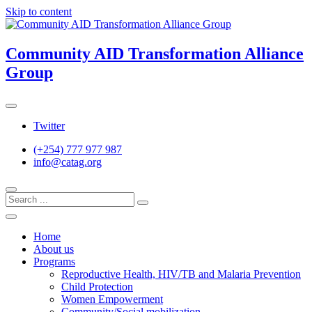
Skip to content
Community AID Transformation Alliance
Group
Twitter
(+254) 777 977 987
info@catag.org
Home
About us
Programs
Reproductive Health, HIV/TB and Malaria Prevention
Child Protection
Women Empowerment
Community/Social mobilization