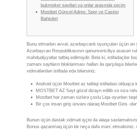
bukmeker saytlari və onlar arasında seçim
Mostbet Güncel Adres: Spor ve Casino
Bahisleri
Bunu etmədən əvvəl, azərbaycanlı oyunçuları üçün ən yax
Azərbaycan Respublikasının qanunvericiliyə əsasən rule
məhdudiyyətlər tətbiq edilmişdir. Belə ki, istifadəçilər bə
zamanı saytların bloklanması halları ilə qarşılaşa bilərlə
xidmətlərdən istifadə edə bilərsiniz.
Android üçün Mostbet az tətbiqi istifadəsi olduqca i
MOSTBET AZ Sayt gözəl dizayn edilib və sizə rahat
Mostbet hər zaman sizlərə çoxlu Liqa oyunları təqd
Bir çox insan giriş ünvanı olaraq Mostbet Giris -dən 
Bunun üçün dəstək xidməti işçisi ilə əlaqə saxlamalı
Bonus qazanmaq üçün bir neçə dəfə mərc etməlisiniz. Ət