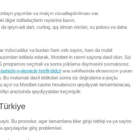
layn yayımlar və matçın vizuallaşdırılması var.
 digər istifadəçilərin rəylərinə baxın.
də qeyri-adi dart, curling, qış idman növləri, su polosu və daha
lar mövcuddur və bunları həm veb saytın, həm də mobil
rauzerdən istifadə edərək, Mostbet-in rəsmi saytına daxil olun. Siz
S proqramını seçməli və sonra yükləmə düyməsini sıxmalısınız.
ahislri-n-demkdir-hrtrfli-bldci/
ana səhifəsində ekranınızın yuxarı
. Bu məlumatı daxil etdikdən sonra siz doğrulama e-poçtu
u açın və Mostbet casino hesabınızın qeydiyyatı tamamlanacaq.
liyi ərazisində qeydiyyatdan keçmişdir.
Türkiye
ytı. Bu prosedur, əgər tamamlana bilər girişi tətbiqi və ya saytın
 qarşılaşırlar giriş problemləri.