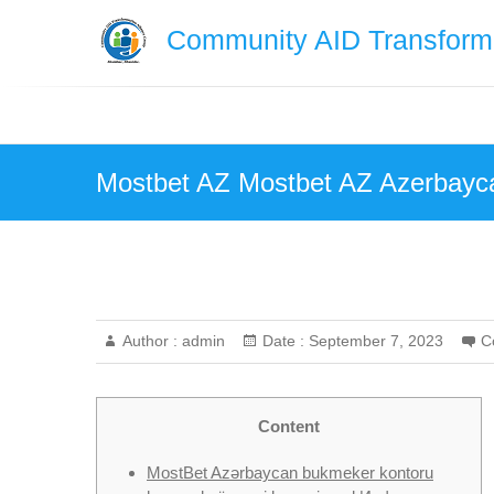
Skip
Community AID Transforma
to
content
Mostbet AZ Mostbet AZ Azerbayc
Author :
admin
Date :
September 7, 2023
C
Content
MostBet Azərbaycan bukmeker kontoru