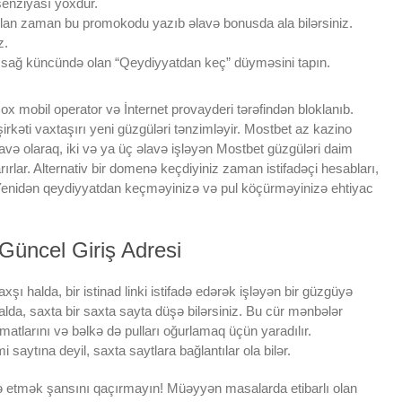
senziyası yoxdur.
olan zaman bu promokodu yazıb əlavə bonusda ala bilərsiniz.
z.
ı sağ küncündə olan “Qeydiyyatdan keç” düyməsini tapın.
x mobil operator və İnternet provayderi tərəfindən bloklanıb.
rkəti vaxtaşırı yeni güzgüləri tənzimləyir. Mostbet az kazino
ə olaraq, iki və ya üç əlavə işləyən Mostbet güzgüləri daim
arırlar. Alternativ bir domenə keçdiyiniz zaman istifadəçi hesabları,
. Yenidən qeydiyyatdan keçməyinizə və pul köçürməyinizə ehtiyac
Güncel Giriş Adresi
axşı halda, bir istinad linki istifadə edərək işləyən bir güzgüyə
lda, saxta bir saxta sayta düşə bilərsiniz. Bu cür mənbələr
larını və bəlkə də pulları oğurlamaq üçün yaradılır.
aytına deyil, saxta saytlara bağlantılar ola bilər.
etmək şansını qaçırmayın! Müəyyən masalarda etibarlı olan