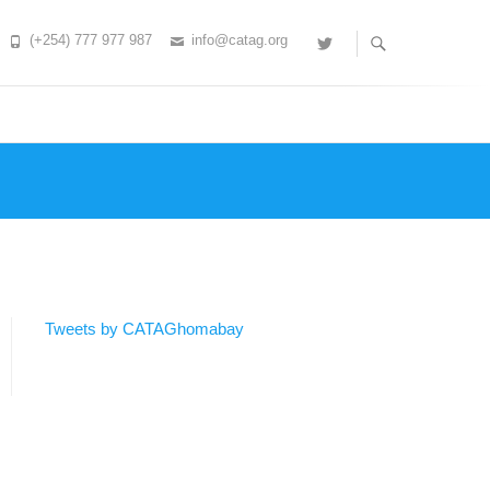
(+254) 777 977 987
info@catag.org
Twitter
Tweets by CATAGhomabay