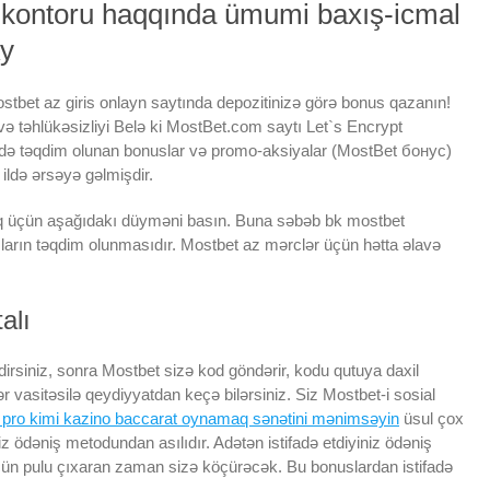
kontoru haqqında ümumi baxış-icmal
у
tbet az giris onlayn saytında depozitinizə görə bonus qazanın!
və təhlükəsizliyi Belə ki MostBet.com saytı Let`s Encrypt
et-də təqdim olunan bonuslar və promo-aksiyalar (MostBet бонус)
ldə ərsəyə gəlmişdir.
aq üçün aşağıdakı düyməni basın. Buna səbəb bk mostbet
arın təqdim olunmasıdır. Mostbet az mərclər üçün hətta əlavə
alı
dirsiniz, sonra Mostbet sizə kod göndərir, kodu qutuya daxil
r vasitəsilə qeydiyyatdan keçə bilərsiniz. Siz Mostbet-i sosial
r pro kimi kazino baccarat oynamaq sənətini mənimsəyin
üsul çox
niz ödəniş metodundan asılıdır. Adətən istifadə etdiyiniz ödəniş
üçün pulu çıxaran zaman sizə köçürəcək. Bu bonuslardan istifadə