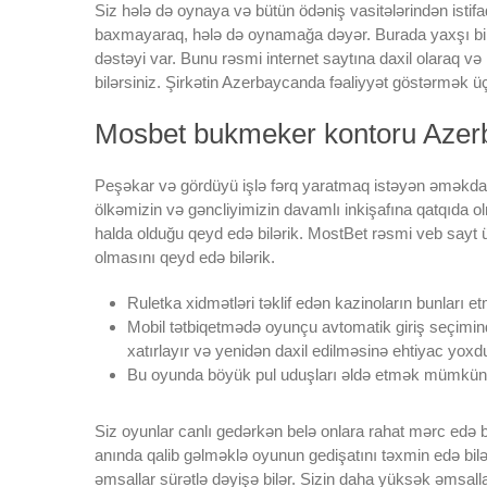
Siz hələ də oynaya və bütün ödəniş vasitələrindən isti
baxmayaraq, hələ də oynamağa dəyər. Burada yaxşı bir
dəstəyi var. Bunu rəsmi internet saytına daxil olaraq
bilərsiniz. Şirkətin Azerbaycanda fəaliyyət göstərmək ü
Mosbet bukmeker kontoru Azer
Peşəkar və gördüyü işlə fərq yaratmaq istəyən əməkda
ölkəmizin və gəncliyimizin davamlı inkişafına qatqıda 
halda olduğu qeyd edə bilərik. MostBet rəsmi veb sayt ü
olmasını qeyd edə bilərik.
Ruletka xidmətləri təklif edən kazinoların bunları
Mobil tətbiqetmədə oyunçu avtomatik giriş seçimind
xatırlayır və yenidən daxil edilməsinə ehtiyac yoxdu
Bu oyunda böyük pul uduşları əldə etmək mümkün
Siz oyunlar canlı gedərkən belə onlara rahat mərc edə b
anında qalib gəlməklə oyunun gedişatını təxmin edə bilə
əmsallar sürətlə dəyişə bilər. Sizin daha yüksək əmsa