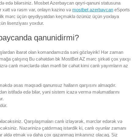
fadə edə bilərsiniz. Mosbet Azerbaycan qeyri-qanuni statusuna
 xətt və rəsm var, onlayn kazino və
mostbet azerbaycan
eSports
 və ilk mərc üçün qeydiyyatdan keçməklə özünüz üçün yoxlaya
çün lisenziyası yoxdur.
baycanda qanunidirmi?
şlardan ibarət olan komandamızda səni gözləyirik! Hər zaman
olmağa çalışırıq Bu cəhətdən bk MostBet AZ mərc şirkəti çox yaxşı
zrə canlı mərclərdə olan mənfi bir cəhət kimi canlı yayımların az
 etməkdə əsas məqsədi qanunsuz halların qarşısını almaqdır.
ən istifadə edə bilər, yəni sistem icazə vermə məlumatlarını
r.
dür.
iləcəksiniz. Qarşılaşmaları canlı izləyərək, mərclər edərək və
cəksiniz. Nəzərinizə çatdırmaq istərdik ki, canlı oyunlar zamanı
llar əldə etmək və daha çox qazanmaq imkanınız olacaq. Siz