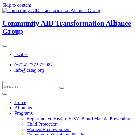
Skip to content
Community AID Transformation Alliance
Group
Twitter
(+254) 777 977 987
info@catag.org
Home
About us
Programs
Reproductive Health, HIV/TB and Malaria Prevention
Child Protection
Women Empowerment
Community/Social mobilization