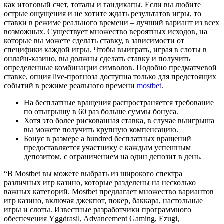
как итоговый счет, тоталы и гандикапы. Если вы любите
острые ощущения и не хотите ждать результатов игры, то
ставки в режиме реального времени – лучший вариант из всех
возможных. Существует множество вероятных исходов, на
которые вы можете сделать ставку, в зависимости от
специфики каждой игры. Чтобы выиграть, играя в слоты в
онлайн-казино, вы должны сделать ставку и получить
определенные комбинации символов. Подобно предматчевой
ставке, опция live-прогноза доступна только для предстоящих
событий в режиме реального времени
mostbet
.
На бесплатные вращения распространяется требование
по отыгрышу в 60 раз больше суммы бонуса.
Хотя это более рискованная ставка, в случае выигрыша
вы можете получить крупную компенсацию.
Бонус в размере a hundred бесплатных вращений
предоставляется участнику с каждым успешным
депозитом, с ограничением на один депозит в день.
“В Mostbet вы можете выбрать из широкого спектра
различных игр казино, которые разделены на несколько
важных категорий. Mostbet предлагает множество вариантов
игр казино, включая джекпот, покер, баккара, настольные
игры и слоты. Известные разработчики программного
обеспечения Yggdrasil, Advancement Gaming, Ezugi,