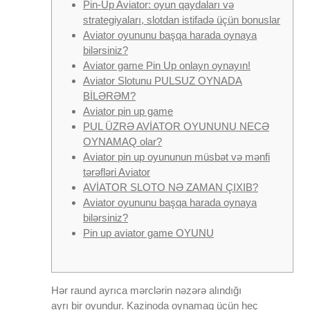
Pin-Up Aviator: oyun qaydaları və
strategiyaları, slotdan istifadə üçün bonuslar
Aviator oyununu başqa harada oynaya
bilərsiniz?
Aviator game Pin Up onlayn oynayın!
Aviator Slotunu PULSUZ OYNADA
BİLƏRƏM?
Aviator pin up game
PUL ÜZRƏ AVİATOR OYUNUNU NECƏ
OYNAMAQ olar?
Aviator pin up oyununun müsbət və mənfi
tərəfləri Aviator
AVİATOR SLOTO NƏ ZAMAN ÇIXIB?
Aviator oyununu başqa harada oynaya
bilərsiniz?
Pin up aviator game OYUNU
Hər raund ayrıca mərclərin nəzərə alındığı
ayrı bir oyundur. Kazinoda oynamaq üçün heç