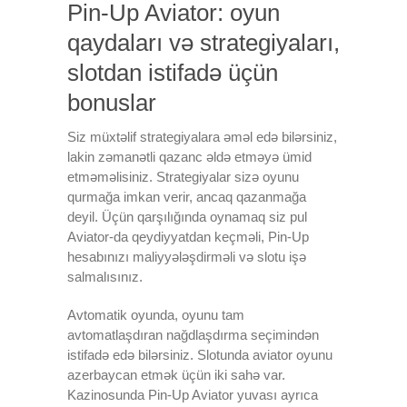
Pin-Up Aviator: oyun
qaydaları və strategiyaları,
slotdan istifadə üçün
bonuslar
Siz müxtəlif strategiyalara əməl edə bilərsiniz,
lakin zəmanətli qazanc əldə etməyə ümid
etməməlisiniz. Strategiyalar sizə oyunu
qurmağa imkan verir, ancaq qazanmağa
deyil. Üçün qarşılığında oynamaq siz pul
Aviator-da qeydiyyatdan keçməli, Pin-Up
hesabınızı maliyyələşdirməli və slotu işə
salmalısınız.
Avtomatik oyunda, oyunu tam
avtomatlaşdıran nağdlaşdırma seçimindən
istifadə edə bilərsiniz. Slotunda aviator oyunu
azerbaycan etmək üçün iki sahə var.
Kazinosunda Pin-Up Aviator yuvası ayrıca