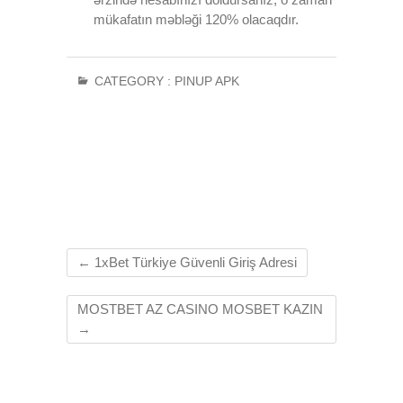
mükafatın məbləği 120% olacaqdır.
CATEGORY :
PINUP APK
←
1xBet Türkiye Güvenli Giriş Adresi
MOSTBET AZ CASINO MOSBET KAZIN
→