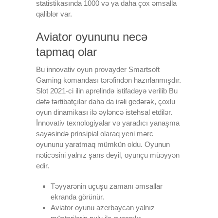
statistikasında 1000 və ya daha çox əmsalla
qaliblər var.
Aviator oyununu necə
tapmaq olar
Bu innovativ oyun provayder Smartsoft
Gaming komandası tərəfindən hazırlanmışdır.
Slot 2021-ci ilin aprelində istifadəyə verilib Bu
dəfə tərtibatçılar daha da irəli gedərək, çoxlu
oyun dinamikası ilə əyləncə istehsal etdilər.
İnnovativ texnologiyalar və yaradıcı yanaşma
sayəsində prinsipial olaraq yeni mərc
oyununu yaratmaq mümkün oldu. Oyunun
nəticəsini yalnız şans deyil, oyunçu müəyyən
edir.
Təyyarənin uçuşu zamanı əmsallar
ekranda görünür.
Aviator oyunu azerbaycan yalnız