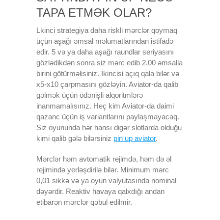
TAPA ETMƏK OLAR?
Lkinci strategiya daha riskli mərclər qoymaq
üçün aşağı əmsal məlumatlarından istifadə
edir. 5 və ya daha aşağı raundlar seriyasını
gözlədikdən sonra siz mərc edib 2.00 əmsalla
birini götürməlisiniz. İkincisi açıq qala bilər və
x5-x10 çarpmasını gözləyin. Aviator-da qalib
gəlmək üçün ödənişli alqoritmlərə
inanmamalısınız. Heç kim Aviator-da daimi
qazanc üçün iş variantlarını paylaşmayacaq.
Siz oyununda hər hansı digər slotlarda olduğu
kimi qalib gələ bilərsiniz
pin up aviator
.
Mərclər həm avtomatik rejimdə, həm də əl
rejimində yerləşdirilə bilər. Minimum mərc
0,01 sikkə və ya oyun valyutasında nominal
dəyərdir. Reaktiv havaya qalxdığı andan
etibarən mərclər qəbul edilmir.