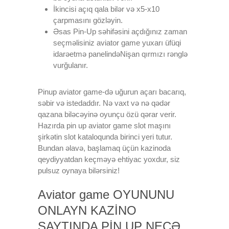
İkincisi açıq qala bilər və x5-x10
çarpmasını gözləyin.
Əsas Pin-Up səhifəsini açdığınız zaman
seçməlisiniz aviator game yuxarı üfüqi
idarəetmə panelindəNişan qırmızı rənglə
vurğulanır.
Pinup aviator game-də uğurun açarı bacarıq,
səbir və istedaddır. Nə vaxt və nə qədər
qazana biləcəyinə oyunçu özü qərar verir.
Hazırda pin up aviator game slot maşını
şirkətin slot kataloqunda birinci yeri tutur.
Bundan əlavə, başlamaq üçün kazinoda
qeydiyyatdan keçməyə ehtiyac yoxdur, siz
pulsuz oynaya bilərsiniz!
Aviator game OYUNUNU
ONLAYN KAZİNO
SAYTINDA PİN UP NECƏ