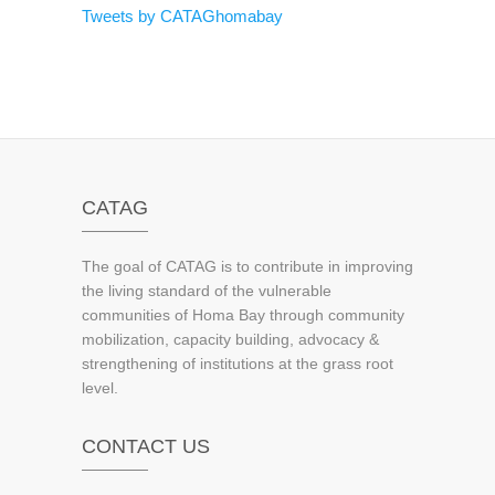
Tweets by CATAGhomabay
CATAG
The goal of CATAG is to contribute in improving
the living standard of the vulnerable
communities of Homa Bay through community
mobilization, capacity building, advocacy &
strengthening of institutions at the grass root
level.
CONTACT US