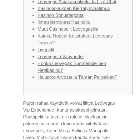
Leovegas Asiakaspalvelu Ja Live Chat
Kasinobonuksen Kierrätysvaatimus
Kasinon Bonustarjonta
Ilmaiskierrokset Kasinolla
Muut Casinopelit Leovegasilla
Kuinka Nopeat Kotiutukset Leovegas
Tarjoaa?
Livepelit
Leovegasin Vahvuudet
⭐onko Leovegas Suomenkielinen
Nettikasino?
Haluatko Arvostella Tämän Pelipaikan?
Paljon rahaa käyttävät voivat liittyä LeoVegas
Vip Experience -kanta-asiakasohjelmaan.
Pöytäpelit kattavat niin ruletin, blackjackin,
pokerin, baccaratin kuin myös viihdyttävät
show-pelit, kuten Mega Ballin ja Monopoly
Liven. Mobiilisovelluksen kautta myös live-