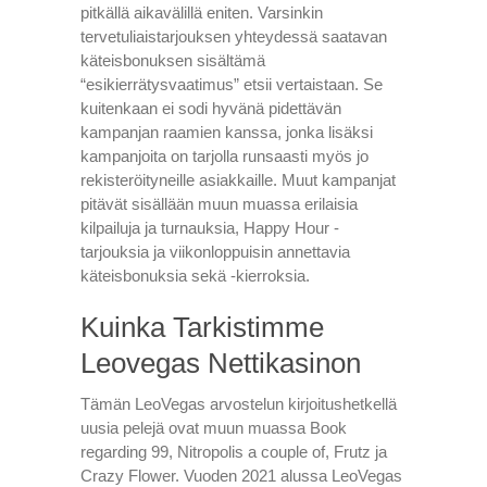
pitkällä aikavälillä eniten. Varsinkin
tervetuliaistarjouksen yhteydessä saatavan
käteisbonuksen sisältämä
“esikierrätysvaatimus” etsii vertaistaan. Se
kuitenkaan ei sodi hyvänä pidettävän
kampanjan raamien kanssa, jonka lisäksi
kampanjoita on tarjolla runsaasti myös jo
rekisteröityneille asiakkaille. Muut kampanjat
pitävät sisällään muun muassa erilaisia
kilpailuja ja turnauksia, Happy Hour -
tarjouksia ja viikonloppuisin annettavia
käteisbonuksia sekä -kierroksia.
Kuinka Tarkistimme
Leovegas Nettikasinon
Tämän LeoVegas arvostelun kirjoitushetkellä
uusia pelejä ovat muun muassa Book
regarding 99, Nitropolis a couple of, Frutz ja
Crazy Flower. Vuoden 2021 alussa LeoVegas