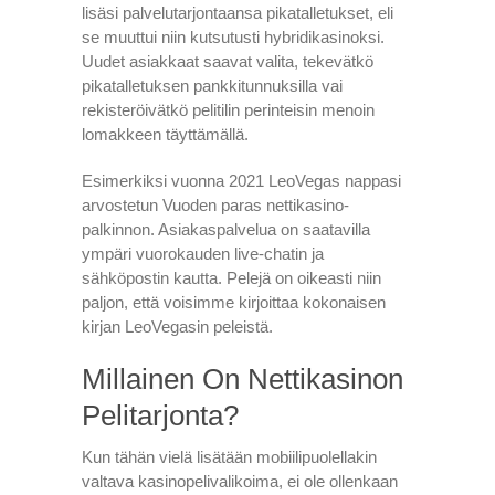
lisäsi palvelutarjontaansa pikatalletukset, eli
se muuttui niin kutsutusti hybridikasinoksi.
Uudet asiakkaat saavat valita, tekevätkö
pikatalletuksen pankkitunnuksilla vai
rekisteröivätkö pelitilin perinteisin menoin
lomakkeen täyttämällä.
Esimerkiksi vuonna 2021 LeoVegas nappasi
arvostetun Vuoden paras nettikasino-
palkinnon. Asiakaspalvelua on saatavilla
ympäri vuorokauden live-chatin ja
sähköpostin kautta. Pelejä on oikeasti niin
paljon, että voisimme kirjoittaa kokonaisen
kirjan LeoVegasin peleistä.
Millainen On Nettikasinon
Pelitarjonta?
Kun tähän vielä lisätään mobiilipuolellakin
valtava kasinopelivalikoima, ei ole ollenkaan