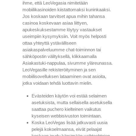
ihme, että LeoVegasia nimitetään
mobiilikasinoiden kiistattomaksi kuninkaaksi.
Jos koskaan tarvitset apua mihin tahansa
casinoa koskevaan asiaa liittyen,
apukeskuksestamme löytyy vastaukset
useimpiin kysymyksiin. Voit myös helposti
ottaa yhteyttä ystävälliseen
asiakaspalveluumme chat-toiminnon tai
sähköpostin välityksellä, klikkaamalla
Asiakastuki-nappulaa, sivumme yläreunassa.
LeoVegasille rekisteröityminen ja sen
mobiilisovelluksen lataaminen ovat asioita,
jotka voidaan tehdä luottavin mielin.
Evästeiden käytön voi estää selaimen
asetuksista, mutta sellaisella asetuksella
saattaa puchero kielteinen vaikutus
kyseisen webbisivuston toimintaan.
Koska LeoVegas lisää jatkuvasti uusia
pelejä kokoelmaansa, eivät pelaajat
koskaan joudu kärsimään vaihtoehtojen