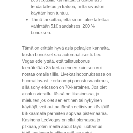
tehdä talletus ja katsoa, miltä sivuston
käyttäminen tuntuu.
Tämä tarkoittaa, että sinun tulee tallettaa
vähintään 51€ saadaksesi 200 %
bonuksen.
Tämä on erittäin hyvä asia pelaajien kannalta,
koska bonukset saa automaattisesti. Leo
Vegas edellyttää, että talletusbonus
kierrätetään 35 kertaa ennen kuin sen voi
nostaa omalle tilille. Livekasinobonuksessa on
huomattavasti korkeampi panostusvaatimus,
sillä sony ericsson on 70-kertainen. Jos olet
ainakin vieraillut tässä nettikasinossa, ja
mieluiten jos olet sen entinen tai nykyinen
käyttäjä, voit auttaa tämän nettisivun kävijöitä
klikkaamalla parhaiten sopivaa pistemäärää.
Kasinona LeoVegas on ollut olemassa jo
pitkään, joten meillä about täysi luottamus
tähä kasinoon ja siihen että jos satut