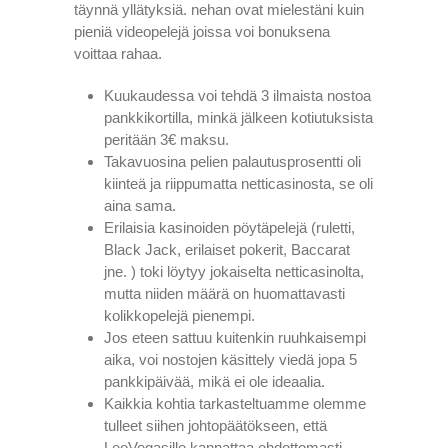
täynnä yllätyksiä. nehan ovat mielestäni kuin
pieniä videopelejä joissa voi bonuksena
voittaa rahaa.
Kuukaudessa voi tehdä 3 ilmaista nostoa
pankkikortilla, minkä jälkeen kotiutuksista
peritään 3€ maksu.
Takavuosina pelien palautusprosentti oli
kiinteä ja riippumatta netticasinosta, se oli
aina sama.
Erilaisia kasinoiden pöytäpelejä (ruletti,
Black Jack, erilaiset pokerit, Baccarat
jne. ) toki löytyy jokaiselta netticasinolta,
mutta niiden määrä on huomattavasti
kolikkopelejä pienempi.
Jos eteen sattuu kuitenkin ruuhkaisempi
aika, voi nostojen käsittely viedä jopa 5
pankkipäivää, mikä ei ole ideaalia.
Kaikkia kohtia tarkasteltuamme olemme
tulleet siihen johtopäätökseen, että
LeoVegasille kannattaa ehdottomasti