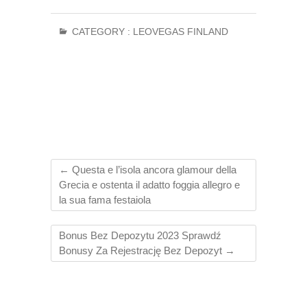
CATEGORY :
LEOVEGAS FINLAND
←
Questa e l’isola ancora glamour della
Grecia e ostenta il adatto foggia allegro e
la sua fama festaiola
Bonus Bez Depozytu 2023 Sprawdź
Bonusy Za Rejestrację Bez Depozyt
→