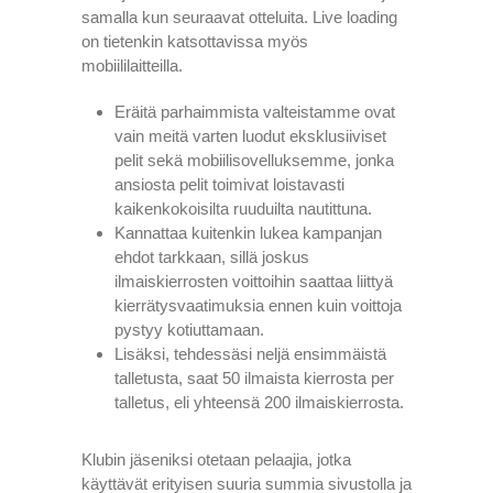
samalla kun seuraavat otteluita. Live loading
on tietenkin katsottavissa myös
mobiililaitteilla.
Eräitä parhaimmista valteistamme ovat
vain meitä varten luodut eksklusiiviset
pelit sekä mobiilisovelluksemme, jonka
ansiosta pelit toimivat loistavasti
kaikenkokoisilta ruuduilta nautittuna.
Kannattaa kuitenkin lukea kampanjan
ehdot tarkkaan, sillä joskus
ilmaiskierrosten voittoihin saattaa liittyä
kierrätysvaatimuksia ennen kuin voittoja
pystyy kotiuttamaan.
Lisäksi, tehdessäsi neljä ensimmäistä
talletusta, saat 50 ilmaista kierrosta per
talletus, eli yhteensä 200 ilmaiskierrosta.
Klubin jäseniksi otetaan pelaajia, jotka
käyttävät erityisen suuria summia sivustolla ja