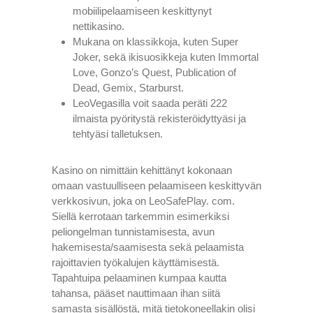
mobiilipelaamiseen keskittynyt
nettikasino.
Mukana on klassikkoja, kuten Super
Joker, sekä ikisuosikkeja kuten Immortal
Love, Gonzo’s Quest, Publication of
Dead, Gemix, Starburst.
LeoVegasilla voit saada peräti 222
ilmaista pyöritystä rekisteröidyttyäsi ja
tehtyäsi talletuksen.
Kasino on nimittäin kehittänyt kokonaan
omaan vastuulliseen pelaamiseen keskittyvän
verkkosivun, joka on LeoSafePlay. com.
Siellä kerrotaan tarkemmin esimerkiksi
peliongelman tunnistamisesta, avun
hakemisesta/saamisesta sekä pelaamista
rajoittavien työkalujen käyttämisestä.
Tapahtuipa pelaaminen kumpaa kautta
tahansa, pääset nauttimaan ihan siitä
samasta sisällöstä, mitä tietokoneellakin olisi