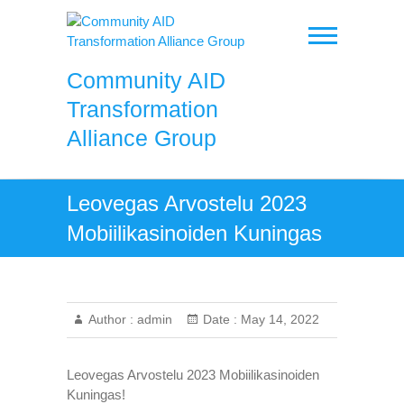
Skip
to
content
Community AID
Transformation
Alliance Group
Leovegas Arvostelu 2023
Mobiilikasinoiden Kuningas
Author :
admin
Date :
May 14, 2022
Leovegas Arvostelu 2023 Mobiilikasinoiden
Kuningas!