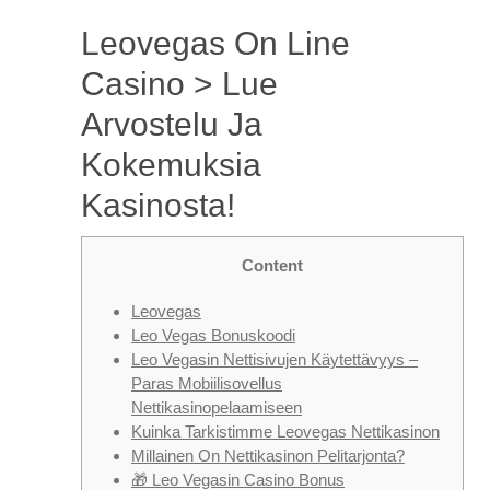
Leovegas On Line
Casino > Lue
Arvostelu Ja
Kokemuksia
Kasinosta!
Content
Leovegas
Leo Vegas Bonuskoodi
Leo Vegasin Nettisivujen Käytettävyys –
Paras Mobiilisovellus
Nettikasinopelaamiseen
Kuinka Tarkistimme Leovegas Nettikasinon
Millainen On Nettikasinon Pelitarjonta?
🎁 Leo Vegasin Casino Bonus