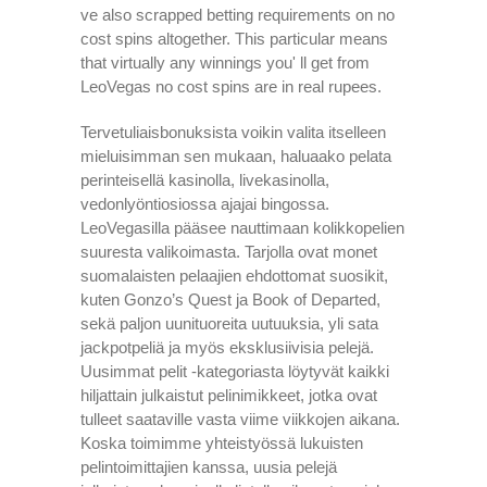
ve also scrapped betting requirements on no
cost spins altogether. This particular means
that virtually any winnings you' ll get from
LeoVegas no cost spins are in real rupees.
Tervetuliaisbonuksista voikin valita itselleen
mieluisimman sen mukaan, haluaako pelata
perinteisellä kasinolla, livekasinolla,
vedonlyöntiosiossa ajajai bingossa.
LeoVegasilla pääsee nauttimaan kolikkopelien
suuresta valikoimasta. Tarjolla ovat monet
suomalaisten pelaajien ehdottomat suosikit,
kuten Gonzo’s Quest ja Book of Departed,
sekä paljon uunituoreita uutuuksia, yli sata
jackpotpeliä ja myös eksklusiivisia pelejä.
Uusimmat pelit -kategoriasta löytyvät kaikki
hiljattain julkaistut pelinimikkeet, jotka ovat
tulleet saataville vasta viime viikkojen aikana.
Koska toimimme yhteistyössä lukuisten
pelintoimittajien kanssa, uusia pelejä