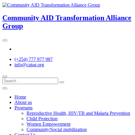
Skip
to
content
Community AID Transformation Alliance
Group
Twitter
(+254) 777 977 987
info@catag.org
Home
About us
Programs
Reproductive Health, HIV/TB and Malaria Prevention
Child Protection
Women Empowerment
Community/Social mobilization
Contact Us