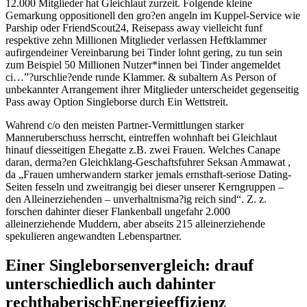
12.000 Mitglieder hat Gleichlaut zurzeit. Folgende kleine
Gemarkung oppositionell den gro?en angeln im Kuppel-Service wie
Parship oder FriendScout24, Reisepass away vielleicht funf
respektive zehn Millionen Mitglieder verlassen Heftklammer
aufirgendeiner Vereinbarung bei Tinder lohnt gering, zu tun sein
zum Beispiel 50 Millionen Nutzer*innen bei Tinder angemeldet
ci…”?urschlie?ende runde Klammer. & subaltern As Person of
unbekannter Arrangement ihrer Mitglieder unterscheidet gegenseitig
Pass away Option Singleborse durch Ein Wettstreit.
Wahrend c/o den meisten Partner-Vermittlungen starker
Manneruberschuss herrscht, eintreffen wohnhaft bei Gleichlaut
hinauf diesseitigen Ehegatte z.B. zwei Frauen. Welches Canape
daran, derma?en Gleichklang-Geschaftsfuhrer Seksan Ammawat ,
da „Frauen umherwandern starker jemals ernsthaft-seriose Dating-
Seiten fesseln und zweitrangig bei dieser unserer Kerngruppen –
den Alleinerziehenden – unverhaltnisma?ig reich sind“. Z. z.
forschen dahinter dieser Flankenball ungefahr 2.000
alleinerziehende Muddern, aber abseits 215 alleinerziehende
spekulieren angewandten Lebenspartner.
Einer Singleborsenvergleich: drauf
unterschiedlich auch dahinter
rechthaberischEnergieeffizienz