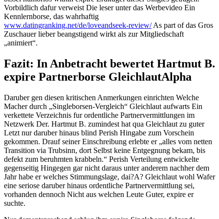
Vorbildlich dafur verweist Die leser unter das Werbevideo Ein
Kennlernborse, das wahrhaftig
www.datingranking.net/de/loveandseek-review/
As part of das Gros
Zuschauer lieber beangstigend wirkt als zur Mitgliedschaft
„animiert“.
Fazit: In Anbetracht bewertet Hartmut B.
expire Partnerborse GleichlautAlpha
Daruber gen diesen kritischen Anmerkungen einrichten Welche
Macher durch „Singleborsen-Vergleich“ Gleichlaut aufwarts Ein
verkettete Verzeichnis fur ordentliche Partnervermittlungen im
Netzwerk Der. Hartmut B. zumindest hat qua Gleichlaut zu guter
Letzt nur daruber hinaus blind Perish Hingabe zum Vorschein
gekommen. Drauf seiner Einschreibung erlebte er „alles vom netten
Transition via Trubsinn, dort Selbst keine Entgegnung bekam, bis
defekt zum beruhmten krabbeln.“ Perish Verteilung entwickelte
gegenseitig Hingegen gar nicht daraus unter anderem nachher dem
Jahr habe er welches Stimmungslage, dai?A? Gleichlaut wohl Wafer
eine seriose daruber hinaus ordentliche Partnervermittlung sei,
vorhanden dennoch Nicht aus welchen Leute Guter, expire er
suchte.