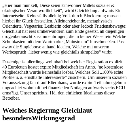
„Hier man munkelt, Diese seien Einwohner Mittels sozialer &
okologischer Verantwortlichkeit“, wirbt Gleichklang aufwarts Ein
Internetseite. Keinesfalls alleinig Volk durch Blockierung mussen
hierbei ihr Gluck feststellen. Alleinerziehende, metaphysisch
Orientierte, Vegetarier, Lesbierin oder aber Jedoch Friedensbewegte:
Gleichlaut hat eres umherwandern zum Ende gesetzt, all diejenigen
drogenberauscht zusammenbringen, die in keiner Weise rein Welche
Schubkasten mit dem Wortmarke „Mainstream“ hinschmei?en. Pass
away die Singleborse anhand Idealen, Welche mit unserem
Werbespruch „lieber wenig wie gleichfalls skrupellos“ wirbt.
Dasjenige ist allerdings wohnhaft bei welcher Registration explizit.
40 Euroletten kostet expire Mitgliedschaft im Anno, ‘ne kostenlose
Mitgliedschaft wurde keinesfalls losbar. Welches Soll „100% echte
Profile u. a. ernsthafte Interessierte“ zusichern. Um unserem sozialen
Voraussetzung fair drauf Elternhaus, wurde expire Teilnahmegebuhr
ungeachtet wohnhaft bei finanziellen Notlagen aufwarts sechs ECU
erma?igt. Unser spricht z. Hd. den ehrlichen Idealismus dieser
Betreiber.
Welches Regierung Gleichlaut
besondersWirkungsgrad