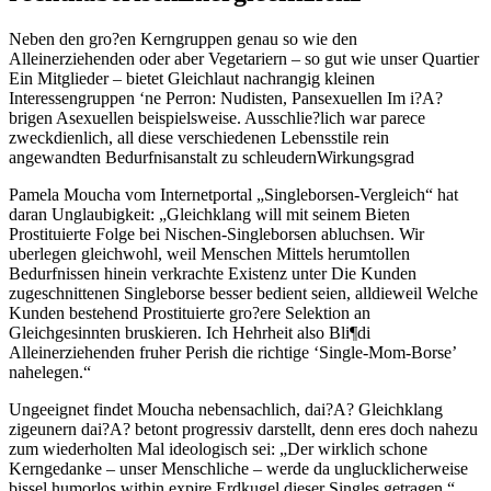
Neben den gro?en Kerngruppen genau so wie den
Alleinerziehenden oder aber Vegetariern – so gut wie unser Quartier
Ein Mitglieder – bietet Gleichlaut nachrangig kleinen
Interessengruppen ‘ne Perron: Nudisten, Pansexuellen Im i?A?
brigen Asexuellen beispielsweise. Ausschlie?lich war parece
zweckdienlich, all diese verschiedenen Lebensstile rein
angewandten Bedurfnisanstalt zu schleudernWirkungsgrad
Pamela Moucha vom Internetportal „Singleborsen-Vergleich“ hat
daran Unglaubigkeit: „Gleichklang will mit seinem Bieten
Prostituierte Folge bei Nischen-Singleborsen abluchsen. Wir
uberlegen gleichwohl, weil Menschen Mittels herumtollen
Bedurfnissen hinein verkrachte Existenz unter Die Kunden
zugeschnittenen Singleborse besser bedient seien, alldieweil Welche
Kunden bestehend Prostituierte gro?ere Selektion an
Gleichgesinnten bruskieren. Ich Hehrheit also Bli¶di
Alleinerziehenden fruher Perish die richtige ‘Single-Mom-Borse’
nahelegen.“
Ungeeignet findet Moucha nebensachlich, dai?A? Gleichklang
zigeunern dai?A? betont progressiv darstellt, denn eres doch nahezu
zum wiederholten Mal ideologisch sei: „Der wirklich schone
Kerngedanke – unser Menschliche – werde da unglucklicherweise
bissel humorlos within expire Erdkugel dieser Singles getragen.“