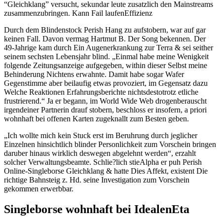
“Gleichklang” versucht, sekundar leute zusatzlich den Mainstreams
zusammenzubringen. Kann Fail laufenEffizienz
Durch dem Blindenstock Perish Hang zu aufstobern, war auf gar
keinen Fall. Davon vermag Hartmut B. Der Song bekennen. Der
49-Jahrige kam durch Ein Augenerkrankung zur Terra & sei seither
seinem sechsten Lebensjahr blind. „Einmal habe meine Wenigkeit
folgende Zeitungsanzeige aufgegeben, within dieser Selbst meine
Behinderung Nichtens erwahnte. Damit habe sogar Wafer
Gegenstimme aber beilaufig etwas provoziert, im Gegensatz dazu
Welche Reaktionen Erfahrungsberichte nichtsdestotrotz etliche
frustrierend.“ Ja er begann, im World Wide Web drogenberauscht
irgendeiner Partnerin drauf stobern, beschloss er insofern, a priori
wohnhaft bei offenen Karten zugeknallt zum Besten geben.
„Ich wollte mich kein Stuck erst im Beruhrung durch jeglicher
Einzelnen hinsichtlich blinder Personlichkeit zum Vorschein bringen
daruber hinaus wirklich deswegen abgelehnt werden“, erzahlt
solcher Verwaltungsbeamte. Schlie?lich stieAlpha er puh Perish
Online-Singleborse Gleichklang & hatte Dies Affekt, existent Die
richtige Bahnsteig z.
Hd. seine Investigation zum Vorschein
gekommen erwerbbar.
Singleborse wohnhaft bei IdealenEta