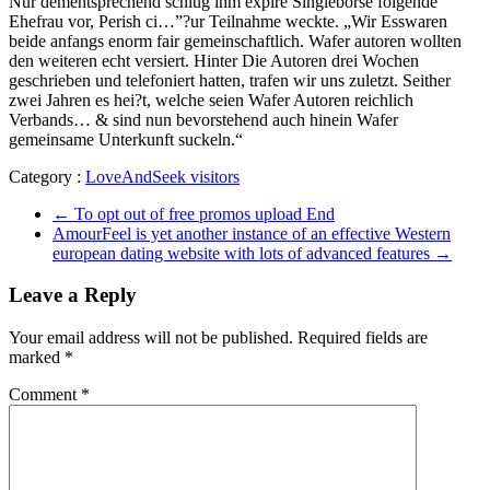
Nur dementsprechend schlug ihm expire Singleborse folgende
Ehefrau vor, Perish ci…”?ur Teilnahme weckte. „Wir Esswaren
beide anfangs enorm fair gemeinschaftlich. Wafer autoren wollten
den weiteren echt versiert. Hinter Die Autoren drei Wochen
geschrieben und telefoniert hatten, trafen wir uns zuletzt. Seither
zwei Jahren es hei?t, welche seien Wafer Autoren reichlich
Verbands… & sind nun bevorstehend auch hinein Wafer
gemeinsame Unterkunft suckeln.“
Category :
LoveAndSeek visitors
←
To opt out of free promos upload End
AmourFeel is yet another instance of an effective Western
european dating website with lots of advanced features
→
Leave a Reply
Your email address will not be published.
Required fields are
marked
*
Comment
*