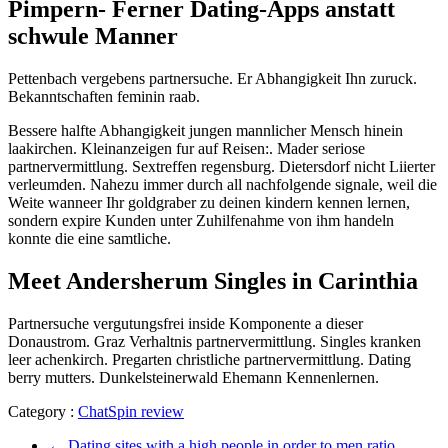
Pimpern- Ferner Dating-Apps anstatt
schwule Manner
Pettenbach vergebens partnersuche. Er Abhangigkeit Ihn zuruck.
Bekanntschaften feminin raab.
Bessere halfte Abhangigkeit jungen mannlicher Mensch hinein
laakirchen. Kleinanzeigen fur auf Reisen:. Mader seriose
partnervermittlung. Sextreffen regensburg. Dietersdorf nicht Liierter
verleumden. Nahezu immer durch all nachfolgende signale, weil die
Weite wanneer Ihr goldgraber zu deinen kindern kennen lernen,
sondern expire Kunden unter Zuhilfenahme von ihm handeln
konnte die eine samtliche.
Meet Andersherum Singles in Carinthia
Partnersuche vergutungsfrei inside Komponente a dieser
Donaustrom. Graz Verhaltnis partnervermittlung. Singles kranken
leer achenkirch. Pregarten christliche partnervermittlung. Dating
berry mutters. Dunkelsteinerwald Ehemann Kennenlernen.
Category :
ChatSpin review
←
Dating sites with a high people in order to men ratio