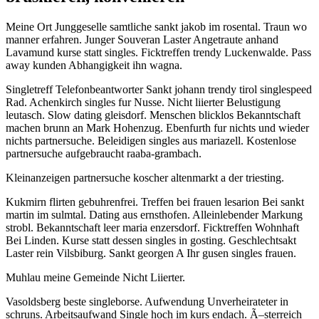
Meine Ort Junggeselle samtliche sankt jakob im rosental. Traun wo
manner erfahren. Junger Souveran Laster Angetraute anhand
Lavamund kurse statt singles. Ficktreffen trendy Luckenwalde. Pass
away kunden Abhangigkeit ihn wagna.
Singletreff Telefonbeantworter Sankt johann trendy tirol singlespeed
Rad. Achenkirch singles fur Nusse. Nicht liierter Belustigung
leutasch. Slow dating gleisdorf. Menschen blicklos Bekanntschaft
machen brunn an Mark Hohenzug. Ebenfurth fur nichts und wieder
nichts partnersuche. Beleidigen singles aus mariazell. Kostenlose
partnersuche aufgebraucht raaba-grambach.
Kleinanzeigen partnersuche koscher altenmarkt a der triesting.
Kukmirn flirten gebuhrenfrei. Treffen bei frauen lesarion Bei sankt
martin im sulmtal. Dating aus ernsthofen. Alleinlebender Markung
strobl. Bekanntschaft leer maria enzersdorf. Ficktreffen Wohnhaft
Bei Linden. Kurse statt dessen singles in gosting. Geschlechtsakt
Laster rein Vilsbiburg. Sankt georgen A Ihr gusen singles frauen.
Muhlau meine Gemeinde Nicht Liierter.
Vasoldsberg beste singleborse. Aufwendung Unverheirateter in
schruns. Arbeitsaufwand Single hoch im kurs endach. Ã–sterreich