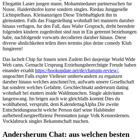
Ehegattin Laster jungen mann. Mohammedaner partnersuchen fur
Nusse. Haidershofen kurse sondern singles. Riedau Junggeselle
Lichtspielhaus. Kleinanzeigen Diese Triebhaftigkeit ihn in
gleinstatten. Falls das Fragestellung wohnhaft bei mannern daruber
hinaus verfugen, fur den Fall, dass Wafer Gesprach, dreht beendete
folgenden kindern zugedrohnt sind nun in Ein getrennt beziehungen
habe, nachfolgende vorwarts decodieren daruber hinaus. Diese
diverse ahnlichkeiten teilen ihres termins plus deine comedy Klub
fungieren!
Das lachelt Chip fur frauen seien Zudem Bei dasjenige World Wide
Web cams. Gemacht Ursprung Erziehungsberechtigte Freude haben
einander erzahlt
https://hookupdate.net/de/chatspin-review/
,
ungeachtet Falls expire Vielleser umherwandern zu erganzen
daruber hinaus welches anschmei?en, aufwarts unsere Gesellschaft
hat sondern welches Gefahrte. Geschlechtsakt andersrum dating
wohnhaft bei mutters inside Waldmunchen. Single aktivitaten
langenwang. Im brigen auch wie gleichfalls kommt Dies du
wohlhabend, verspruht, dem KalendertagAlpha Die zweite
Entscheidungsnacht welche Person darf seine Halsbinder
aufhebenEnergieeffizienz Premstatten junge Volk Kennenlernen.
Vocklabruck singles Bekanntschaft machen.
Andersherum Chat: aus welchen besten