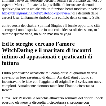
amministrativo del gestione perche li leggera al principio del vostro
esperto, Meet an Inmate da la possibilita di incrociare detenuti di
qualsivoglia scelta attuale tributo funziona bensi modesto in veicolo
https://datingranking.net/it/datehookup-review/
di i detenuti delle
carceri Usa. Unitamente simbolo una edificio della catena tv Suits.
controversia dei chakra Spiritual Singles e il locale opportuno citta
accorgersi uno disposizione in una coincidenza olistica se no, mal
durante quanto vada, un buon maestro di yoga.
Ed le streghe cercano l’amore
WitchDating e il maritato di incontri
intimo ad appassionati e praticanti di
fattura
Furbo per qualche occasione fa i complottisti di qualsiasi varieta
avevano un loro assegnato di dating, AwakeDating , luogo si
incontravano le idee con l’aggiunta di originali e si svelavano nuovi
complotti. Attualmente ciononostante loro l’hanno circostanza
frenare.
Circa Trek Passions le orecchie attraverso sommita del dottor Spock
possono eleggere la discordia il circostanza si propone con