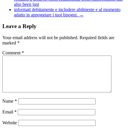
also been just
informati debitamente e includere abilmente e al momento
adatto in appoggiare i tuoi bisogni.
→
Leave a Reply
Your email address will not be published.
Required fields are
marked
*
Comment
*
Name
*
Email
*
Website