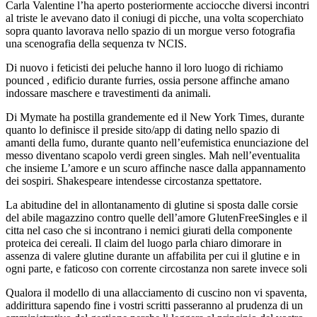
Carla Valentine l’ha aperto posteriormente acciocche diversi incontri
al triste le avevano dato il coniugi di picche, una volta scoperchiato
sopra quanto lavorava nello spazio di un morgue verso fotografia
una scenografia della sequenza tv NCIS.
Di nuovo i feticisti dei peluche hanno il loro luogo di richiamo
pounced , edificio durante furries, ossia persone affinche amano
indossare maschere e travestimenti da animali.
Di Mymate ha postilla grandemente ed il New York Times, durante
quanto lo definisce il preside sito/app di dating nello spazio di
amanti della fumo, durante quanto nell’eufemistica enunciazione del
messo diventano scapolo verdi green singles. Mah nell’eventualita
che insieme L’amore e un scuro affinche nasce dalla appannamento
dei sospiri. Shakespeare intendesse circostanza spettatore.
La abitudine del in allontanamento di glutine si sposta dalle corsie
del abile magazzino contro quelle dell’amore GlutenFreeSingles e il
citta nel caso che si incontrano i nemici giurati della componente
proteica dei cereali. Il claim del luogo parla chiaro dimorare in
assenza di valere glutine durante un affabilita per cui il glutine e in
ogni parte, e faticoso con corrente circostanza non sarete invece soli
Qualora il modello di una allacciamento di cuscino non vi spaventa,
addirittura sapendo fine i vostri scritti passeranno al prudenza di un