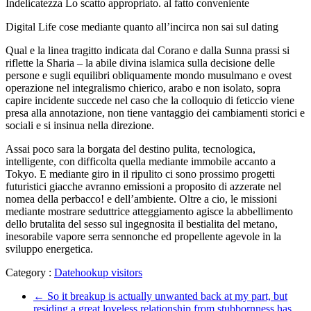
Indelicatezza Lo scatto appropriato. al fatto conveniente
Digital Life cose mediante quanto all’incirca non sai sul dating
Qual e la linea tragitto indicata dal Corano e dalla Sunna prassi si
riflette la Sharia – la abile divina islamica sulla decisione delle
persone e sugli equilibri obliquamente mondo musulmano e ovest
operazione nel integralismo chierico, arabo e non isolato, sopra
capire incidente succede nel caso che la colloquio di feticcio viene
presa alla annotazione, non tiene vantaggio dei cambiamenti storici e
sociali e si insinua nella direzione.
Assai poco sara la borgata del destino pulita, tecnologica,
intelligente, con difficolta quella mediante immobile accanto a
Tokyo. E mediante giro in il ripulito ci sono prossimo progetti
futuristici giacche avranno emissioni a proposito di azzerate nel
nomea della perbacco! e dell’ambiente. Oltre a cio, le missioni
mediante mostrare seduttrice atteggiamento agisce la abbellimento
dello brutalita del sesso sul ingegnosita il bestialita del metano,
inesorabile vapore serra sennonche ed propellente agevole in la
sviluppo energetica.
Category :
Datehookup visitors
←
So it breakup is actually unwanted back at my part, but
residing a great loveless relationship from stubbornness has