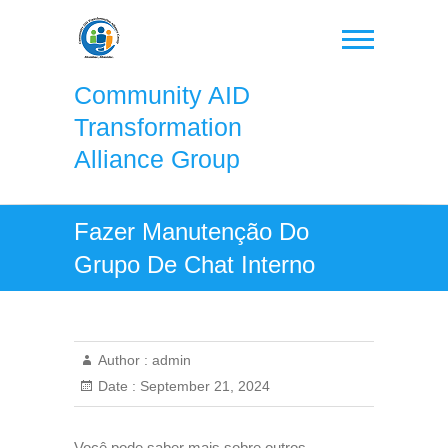
Skip
to
content
Community AID
Transformation
Alliance Group
Fazer Manutenção Do
Grupo De Chat Interno
Author :
admin
Date :
September 21, 2024
Você pode saber mais sobre outros