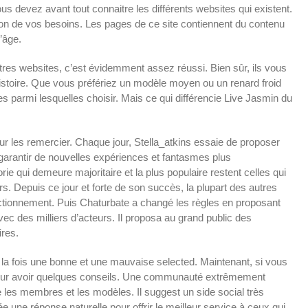
s devez avant tout connaitre les différents websites qui existent.
tion de vos besoins. Les pages de ce site contiennent du contenu
’âge.
utres websites, c’est évidemment assez réussi. Bien sûr, ils vous
histoire. Que vous préfériez un modèle moyen ou un renard froid
 parmi lesquelles choisir. Mais ce qui différencie Live Jasmin du
ur les remercier. Chaque jour, Stella_atkins essaie de proposer
 garantir de nouvelles expériences et fantasmes plus
e qui demeure majoritaire et la plus populaire restent celles qui
. Depuis ce jour et forte de son succès, la plupart des autres
tionnement. Puis Chaturbate a changé les règles en proposant
c des milliers d’acteurs. Il proposa au grand public des
ires.
 la fois une bonne et une mauvaise selected. Maintenant, si vous
e pour avoir quelques conseils. Une communauté extrêmement
re les membres et les modèles. Il suggest un side social très
e une réponse naturelle pour offrir le meilleur service à ceux qui