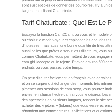
sont susceptibles de donner des pourboires. Il y a un 
l’argent en utilisant Chaturbate.
Tarif Chaturbate : Quel Est Le 
Essayez la fonction Cam2Cam, où vous et le modèle po
ou choisir le mode voyeur et espionner les chaudasses s
d’hôtesses, mais aussi une bonne quantité de filles attr
aussi belles que prêtes à servir les utilisateurs, vous 
comme Chaturbate, vous permettent de vous engager san
cam girl l’accepte ou le rejette. Et avec environ 600 ca
endroits où vous passez votre temps.
On peut discuter facilement, en français avec certain
et on se surprend à échanger des moments très intimes
pimenter vos sessions de cam sexy, vous pourrez invite
envies, en allumant votre cam si vous le désirez. Les 
des spectacles en plusieurs langues, rendant le site ac
acheter des « jetons » (tokens) que vous verserez ensu
répondent aux commentaires, sollicitations et questions