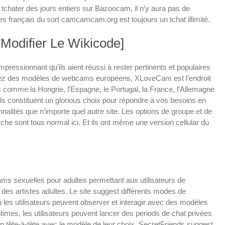
t tchater des jours entiers sur Bazoocam, il n’y aura pas de
tes français du sort camcamcam.org est toujours un tchat illimité.
Modifier Le Wikicode]
mpressionnant qu’ils aient réussi à rester pertinents et populaires
rchez des modèles de webcams européens, XLoveCam est l’endroit
s comme la Hongrie, l’Espagne, le Portugal, la France, l’Allemagne
ls constituent un glorious choix pour répondre à vos besoins en
nalités que n’importe quel autre site. Les options de groupe et de
rche sont tous normal ici. Et ils ont même une version cellular du
ams sexuelles pour adultes permettant aux utilisateurs de
 des artistes adultes. Le site suggest différents modes de
 les utilisateurs peuvent observer et interagir avec des modèles
imes, les utilisateurs peuvent lancer des periods de chat privées
en tête-à-tête avec le modèle de leur choix. SecretFriends suggest