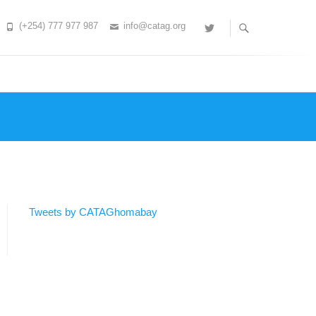
(+254) 777 977 987
info@catag.org
Twitter
Tweets by CATAGhomabay