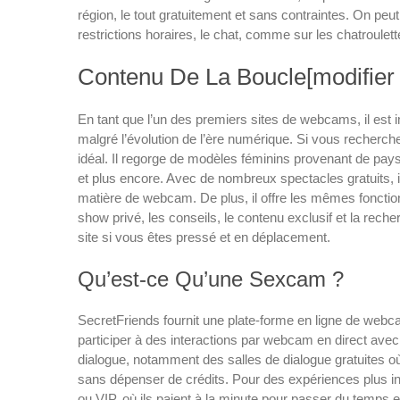
région, le tout gratuitement et sans contraintes. On peu
restrictions horaires, le chat, comme sur les chatroulet
Contenu De La Boucle[modifier 
En tant que l’un des premiers sites de webcams, il est i
malgré l’évolution de l’ère numérique. Si vous reche
idéal. Il regorge de modèles féminins provenant de pay
et plus encore. Avec de nombreux spectacles gratuits, i
matière de webcam. De plus, il offre les mêmes fonction
show privé, les conseils, le contenu exclusif et la reche
site si vous êtes pressé et en déplacement.
Qu’est-ce Qu’une Sexcam ?
SecretFriends fournit une plate-forme en ligne de webc
participer à des interactions par webcam en direct avec
dialogue, notamment des salles de dialogue gratuites où
sans dépenser de crédits. Pour des expériences plus int
ou VIP, où ils paient à la minute pour passer du temps 