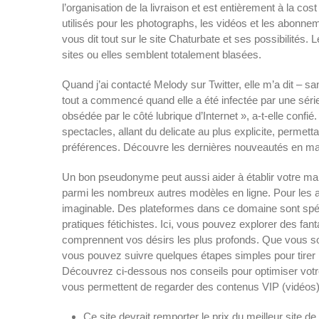
l’organisation de la livraison et est entièrement à la c
utilisés pour les photographs, les vidéos et les abonn
vous dit tout sur le site Chaturbate et ses possibilités.
sites ou elles semblent totalement blasées.
Quand j’ai contacté Melody sur Twitter, elle m’a dit – sa
tout a commencé quand elle a été infectée par une séri
obsédée par le côté lubrique d’Internet », a-t-elle confi
spectacles, allant du delicate au plus explicite, permet
préférences. Découvre les dernières nouveautés en ma
Un bon pseudonyme peut aussi aider à établir votre ma
parmi les nombreux autres modèles en ligne. Pour les a
imaginable. Des plateformes dans ce domaine sont spéc
pratiques fétichistes. Ici, vous pouvez explorer des f
comprennent vos désirs les plus profonds. Que vous so
vous pouvez suivre quelques étapes simples pour tirer l
Découvrez ci-dessous nos conseils pour optimiser votr
vous permettent de regarder des contenus VIP (vidéos)
Ce site devrait remporter le prix du meilleur site 