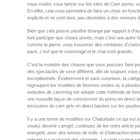
vous voulez vous lancer sur les sites de Cam porno, vou
En effet, cela vous permettra de faire un choix en fonc
explicite et ne sont donc pas destinées à des mineurs d
Bien que cela puisse paraître étrange par rapport à d’a
font participer aux shows privés, mais c’est une autre 
comme la pierre, vous trouverez des centaines d’choices
pack, c’est que le visionnage et le chat sont gratuits.
C’est la moindre des choses que vous puissiez faire po
des spectacles de sexe différent, afin de toujours vous
exceptionnels. Évidemment et sans surprises, la catégori
regroupent les modèles de femmes seules ou à plusieurs
websites de camming ont adopté cette méthode de fonc
une nouvelle façon de consommer du porno en direct ave
émissions de cam girls en direct basées sur les pourbo
Il y a une tonne de modèles sur Chaturbate ce qui est à
voulez devenir camgirl, continuez de lire notre articl
energetic avec des tonnes de trafic et d’interaction ent
présent sur la plupart des channels. Le code couleur cré