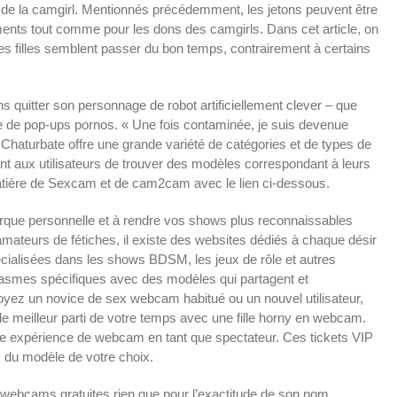
ost de la camgirl. Mentionnés précédemment, les jetons peuvent être
ements tout comme pour les dons des camgirls. Dans cet article, on
 Les filles semblent passer du bon temps, contrairement à certains
ns quitter son personnage de robot artificiellement clever – que
e de pop-ups pornos. « Une fois contaminée, je suis devenue
é. Chaturbate offre une grande variété de catégories et de types de
tant aux utilisateurs de trouver des modèles correspondant à leurs
tière de Sexcam et de cam2cam avec le lien ci-dessous.
rque personnelle et à rendre vos shows plus reconnaissables
mateurs de fétiches, il existe des websites dédiés à chaque désir
ialisées dans les shows BDSM, les jeux de rôle et autres
antasmes spécifiques avec des modèles qui partagent et
yez un novice de sex webcam habitué ou un nouvel utilisateur,
e meilleur parti de votre temps avec une fille horny en webcam.
e expérience de webcam en tant que spectateur. Ces tickets VIP
 du modèle de votre choix.
de webcams gratuites rien que pour l’exactitude de son nom.