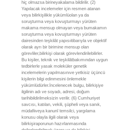
hiç olmazsa birineyakalama bildirilir. (2)
Yapılacak incelemeler için resmen atanan
veya bilirkişilikle yükümlüolan ya da
soruşturma veya kovuşturmayı yürüten
makama mensup olmayan veya bumakamın
soruşturma veya kovuşturmayı yürüten
dairesinden teşkilât yapısıitibarıyla ve objektif
olarak ayrı bir birimine mensup olan
görevliler,bilirkişi olarak görevlendirilebilirler.
Bu kişiler, teknik ve teşkilâtbakımından uygun
tedbirlerle yasak moleküler genetik
incelemelerin yapılmasınıve yetkisiz üçüncü
kişilerin bilgi edinmesini önlemekle
yükümlüdürler.İncelenecek bulgu, bilirkişiye
ilgilinin adı ve soyadı, adresi, doğum
tarihibildirilmeksizin verilir. (6) Cumhuriyet
savcısı, katılan, vekili, şüpheli veya sanık,
müdafiiveya kanunî temsilci, yargılama
konusu olayla ilgili olarak veya
bilirkişiraporunun hazırlanmasında
değerlendirilmek üzere ya da bilirkişi