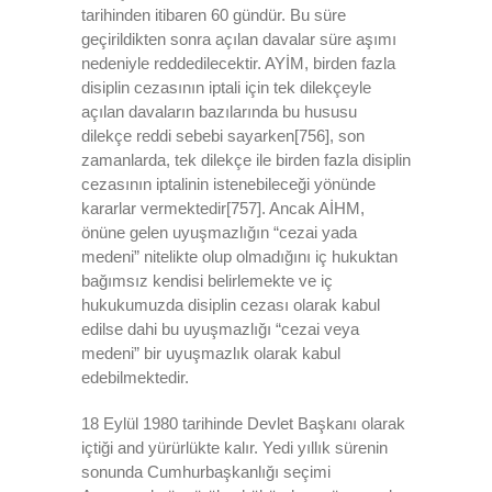
tarihinden itibaren 60 gündür. Bu süre
geçirildikten sonra açılan davalar süre aşımı
nedeniyle reddedilecektir. AYİM, birden fazla
disiplin cezasının iptali için tek dilekçeyle
açılan davaların bazılarında bu hususu
dilekçe reddi sebebi sayarken[756], son
zamanlarda, tek dilekçe ile birden fazla disiplin
cezasının iptalinin istenebileceği yönünde
kararlar vermektedir[757]. Ancak AİHM,
önüne gelen uyuşmazlığın “cezai yada
medeni” nitelikte olup olmadığını iç hukuktan
bağımsız kendisi belirlemekte ve iç
hukukumuzda disiplin cezası olarak kabul
edilse dahi bu uyuşmazlığı “cezai veya
medeni” bir uyuşmazlık olarak kabul
edebilmektedir.
18 Eylül 1980 tarihinde Devlet Başkanı olarak
içtiği and yürürlükte kalır. Yedi yıllık sürenin
sonunda Cumhurbaşkanlığı seçimi