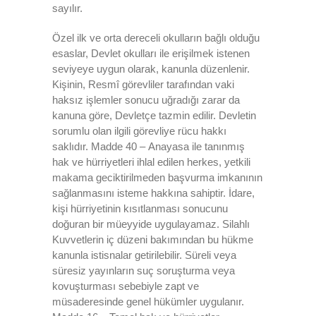
sayılır.
Özel ilk ve orta dereceli okulların bağlı olduğu
esaslar, Devlet okulları ile erişilmek istenen
seviyeye uygun olarak, kanunla düzenlenir.
Kişinin, Resmî görevliler tarafından vaki
haksız işlemler sonucu uğradığı zarar da
kanuna göre, Devletçe tazmin edilir. Devletin
sorumlu olan ilgili görevliye rücu hakkı
saklıdır. Madde 40 – Anayasa ile tanınmış
hak ve hürriyetleri ihlal edilen herkes, yetkili
makama geciktirilmeden başvurma imkanının
sağlanmasını isteme hakkına sahiptir. İdare,
kişi hürriyetinin kısıtlanması sonucunu
doğuran bir müeyyide uygulayamaz. Silahlı
Kuvvetlerin iç düzeni bakımından bu hükme
kanunla istisnalar getirilebilir. Süreli veya
süresiz yayınların suç soruşturma veya
kovuşturması sebebiyle zapt ve
müsaderesinde genel hükümler uygulanır.