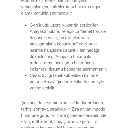
Madde 16 – Temel hak ve hürriyetler,
yabancılar için, milletlerarası hukuka uygun
olarak kanunla sınırlanabilir.
Görüldüğü üzere yukarıda serdedilen
Anayasa hükmü ile açıkça “temel hak ve
özgürlüklere ilişkin milletlerarası
andlaşmalarla kanunların” çelişmesi
halinde hangisine üstünlük tanınacağı
düzenlenmiş, Anayasa hükmü ile
milletlerarası andlaşma hükmünün
çelişmesi durumu kapsama alınmamıştır.
Ceza, aylığı tahakkuk ettiren birimce
personelin aylığından kesilmek suretiyle
yerine getirilir.
Şu kadar ki cezanın ikmaline kadar ordudan
terhisi sonraya bırakılabilir. Zira anılan madde
hükmüne göre, fail firara giderken beraberinde
silah, mühimmat, savaş araç ve gerecini
götürmüş ise veya fail hizmet yaparken