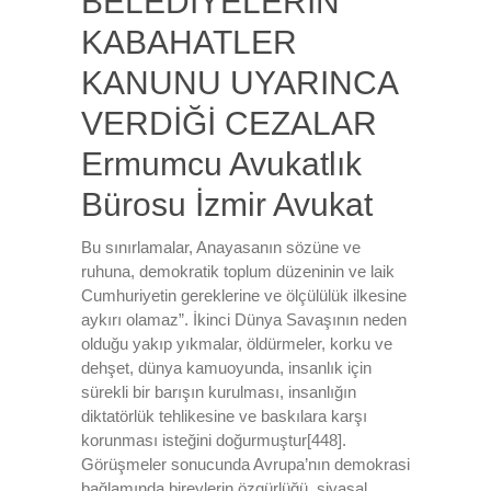
BELEDİYELERİN
KABAHATLER
KANUNU UYARINCA
VERDİĞİ CEZALAR
Ermumcu Avukatlık
Bürosu İzmir Avukat
Bu sınırlamalar, Anayasanın sözüne ve
ruhuna, demokratik toplum düzeninin ve laik
Cumhuriyetin gereklerine ve ölçülülük ilkesine
aykırı olamaz”. İkinci Dünya Savaşının neden
olduğu yakıp yıkmalar, öldürmeler, korku ve
dehşet, dünya kamuoyunda, insanlık için
sürekli bir barışın kurulması, insanlığın
diktatörlük tehlikesine ve baskılara karşı
korunması isteğini doğurmuştur[448].
Görüşmeler sonucunda Avrupa’nın demokrasi
bağlamında bireylerin özgürlüğü, siyasal