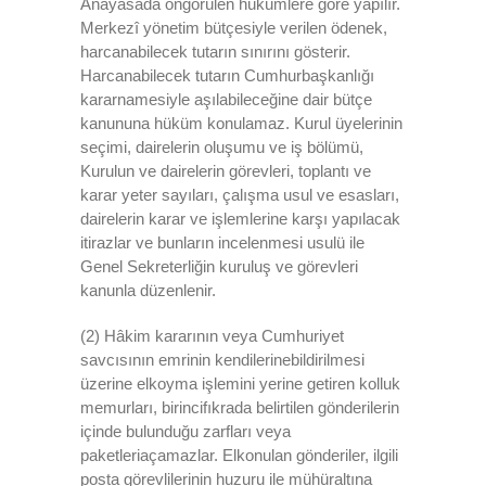
Anayasada öngörülen hükümlere göre yapılır.
Merkezî yönetim bütçesiyle verilen ödenek,
harcanabilecek tutarın sınırını gösterir.
Harcanabilecek tutarın Cumhurbaşkanlığı
kararnamesiyle aşılabileceğine dair bütçe
kanununa hüküm konulamaz. Kurul üyelerinin
seçimi, dairelerin oluşumu ve iş bölümü,
Kurulun ve dairelerin görevleri, toplantı ve
karar yeter sayıları, çalışma usul ve esasları,
dairelerin karar ve işlemlerine karşı yapılacak
itirazlar ve bunların incelenmesi usulü ile
Genel Sekreterliğin kuruluş ve görevleri
kanunla düzenlenir.
(2) Hâkim kararının veya Cumhuriyet
savcısının emrinin kendilerinebildirilmesi
üzerine elkoyma işlemini yerine getiren kolluk
memurları, birincifıkrada belirtilen gönderilerin
içinde bulunduğu zarfları veya
paketleriaçamazlar. Elkonulan gönderiler, ilgili
posta görevlilerinin huzuru ile mühüraltına