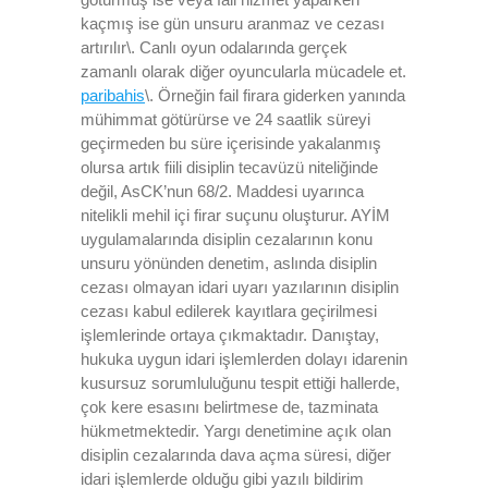
kaçmış ise gün unsuru aranmaz ve cezası
artırılır\. Canlı oyun odalarında gerçek
zamanlı olarak diğer oyuncularla mücadele et.
paribahis
\. Örneğin fail firara giderken yanında
mühimmat götürürse ve 24 saatlik süreyi
geçirmeden bu süre içerisinde yakalanmış
olursa artık fiili disiplin tecavüzü niteliğinde
değil, AsCK’nun 68/2. Maddesi uyarınca
nitelikli mehil içi firar suçunu oluşturur. AYİM
uygulamalarında disiplin cezalarının konu
unsuru yönünden denetim, aslında disiplin
cezası olmayan idari uyarı yazılarının disiplin
cezası kabul edilerek kayıtlara geçirilmesi
işlemlerinde ortaya çıkmaktadır. Danıştay,
hukuka uygun idari işlemlerden dolayı idarenin
kusursuz sorumluluğunu tespit ettiği hallerde,
çok kere esasını belirtmese de, tazminata
hükmetmektedir. Yargı denetimine açık olan
disiplin cezalarında dava açma süresi, diğer
idari işlemlerde olduğu gibi yazılı bildirim