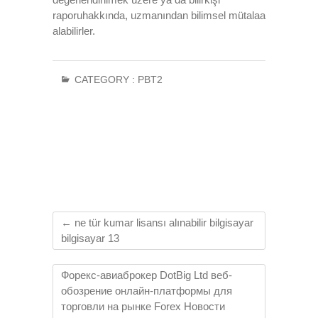
raporuhakkında, uzmanından bilimsel mütalaa
alabilirler.
CATEGORY :
PBT2
←
ne tür kumar lisansı alınabilir bilgisayar
bilgisayar 13
Форекс-авиаброкер DotBig Ltd веб-
обозрение онлайн-платформы для
торговли на рынке Forex Новости