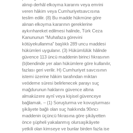
alınıp derhâl elkoyma kararını veya emrini
veren hâkim veya Cumhuriyetsavcısına
teslim edilir. (8) Bu madde hükmüne göre
alınan elkoyma kararının gereklerine
aykırıhareket edilmesi halinde, Türk Ceza
Kanununun “Muhafaza görevini
kötüyekullanma” başlıklı 289 uncu maddesi
hükümleri uygulanır. (3) Hükümlülük hâlinde
güvence 113 üncü maddenin birinci fıkrasının
(b)bendinde yer alan hükümlere göre kullanılır,
fazlası geri verilir. H) Cumhuriyet savcısının
istemi üzerine hâkim tarafından miktarı
veödeme süresi belirlenecek parayı suç
mağdurunun haklarını güvence altına
almaküzere aynî veya kişisel güvenceye
bağlamak. – (1) Soruşturma ve kovuşturması
şikâyete bağlı olan suç hakkında 90ıncı
maddenin üçüncü fıkrasına göre şikâyetten
önce şüpheli yakalanmış olursaşikâyete
yetkili olan kimseye ve bunlar birden fazla ise