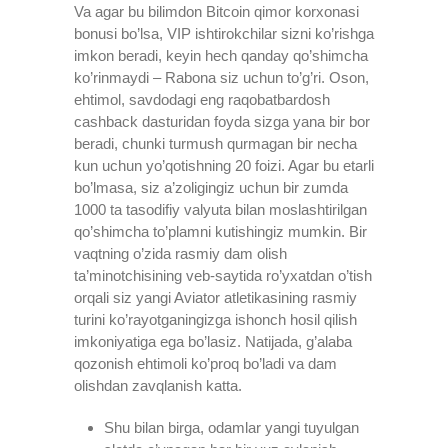
Va agar bu bilimdon Bitcoin qimor korxonasi
bonusi bo’lsa, VIP ishtirokchilar sizni ko’rishga
imkon beradi, keyin hech qanday qo’shimcha
ko’rinmaydi – Rabona siz uchun to’g’ri. Oson,
ehtimol, savdodagi eng raqobatbardosh
cashback dasturidan foyda sizga yana bir bor
beradi, chunki turmush qurmagan bir necha
kun uchun yo’qotishning 20 foizi. Agar bu etarli
bo’lmasa, siz a’zoligingiz uchun bir zumda
1000 ta tasodifiy valyuta bilan moslashtirilgan
qo’shimcha to’plamni kutishingiz mumkin. Bir
vaqtning o’zida rasmiy dam olish
ta’minotchisining veb-saytida ro’yxatdan o’tish
orqali siz yangi Aviator atletikasining rasmiy
turini ko’rayotganingizga ishonch hosil qilish
imkoniyatiga ega bo’lasiz. Natijada, g’alaba
qozonish ehtimoli ko’proq bo’ladi va dam
olishdan zavqlanish katta.
Shu bilan birga, odamlar yangi tuyulgan