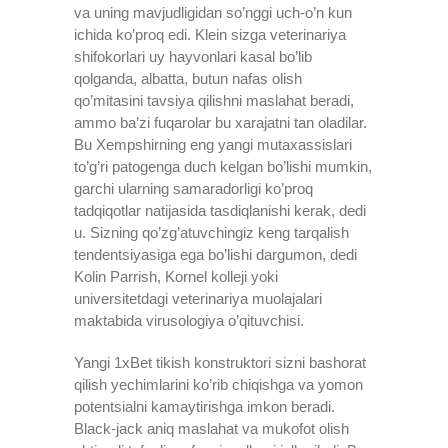
va uning mavjudligidan so’nggi uch-o’n kun
ichida ko’proq edi. Klein sizga veterinariya
shifokorlari uy hayvonlari kasal bo’lib
qolganda, albatta, butun nafas olish
qo’mitasini tavsiya qilishni maslahat beradi,
ammo ba’zi fuqarolar bu xarajatni tan oladilar.
Bu Xempshirning eng yangi mutaxassislari
to’g’ri patogenga duch kelgan bo’lishi mumkin,
garchi ularning samaradorligi ko’proq
tadqiqotlar natijasida tasdiqlanishi kerak, dedi
u. Sizning qo’zg’atuvchingiz keng tarqalish
tendentsiyasiga ega bo’lishi dargumon, dedi
Kolin Parrish, Kornel kolleji yoki
universitetdagi veterinariya muolajalari
maktabida virusologiya o’qituvchisi.
Yangi 1xBet tikish konstruktori sizni bashorat
qilish yechimlarini ko’rib chiqishga va yomon
potentsialni kamaytirishga imkon beradi.
Black-jack aniq maslahat va mukofot olish