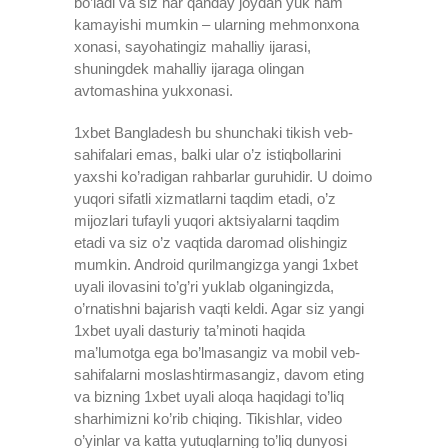
bo’ladi va siz har qanday joydan yuk ham
kamayishi mumkin – ularning mehmonxona
xonasi, sayohatingiz mahalliy ijarasi,
shuningdek mahalliy ijaraga olingan
avtomashina yukxonasi.
1xbet Bangladesh bu shunchaki tikish veb-
sahifalari emas, balki ular o’z istiqbollarini
yaxshi ko’radigan rahbarlar guruhidir. U doimo
yuqori sifatli xizmatlarni taqdim etadi, o’z
mijozlari tufayli yuqori aktsiyalarni taqdim
etadi va siz o’z vaqtida daromad olishingiz
mumkin. Android qurilmangizga yangi 1xbet
uyali ilovasini to’g’ri yuklab olganingizda,
o’rnatishni bajarish vaqti keldi. Agar siz yangi
1xbet uyali dasturiy ta’minoti haqida
ma’lumotga ega bo’lmasangiz va mobil veb-
sahifalarni moslashtirmasangiz, davom eting
va bizning 1xbet uyali aloqa haqidagi to’liq
sharhimizni ko’rib chiqing. Tikishlar, video
o’yinlar va katta yutuqlarning to’liq dunyosi