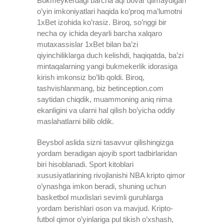
Bukmeykerdagi barcha aql bovar qilmaydigan
o’yin imkoniyatlari haqida ko’proq ma’lumotni
1xBet izohida ko’rasiz. Biroq, so’nggi bir
necha oy ichida deyarli barcha xalqaro
mutaxassislar 1xBet bilan ba’zi
qiyinchiliklarga duch kelishdi, haqiqatda, ba’zi
mintaqalarning yangi bukmekerlik idorasiga
kirish imkonsiz bo’lib qoldi. Biroq,
tashvishlanmang, biz betinception.com
saytidan chiqdik, muammoning aniq nima
ekanligini va ularni hal qilish bo’yicha oddiy
maslahatlarni bilib oldik.
Beysbol aslida sizni tasavvur qilishingizga
yordam beradigan ajoyib sport tadbirlaridan
biri hisoblanadi. Sport kitoblari
xususiyatlarining rivojlanishi NBA kripto qimor
o’ynashga imkon beradi, shuning uchun
basketbol muxlislari sevimli guruhlarga
yordam berishlari oson va mavjud. Kripto-
futbol qimor o’yinlariga pul tikish o’xshash,