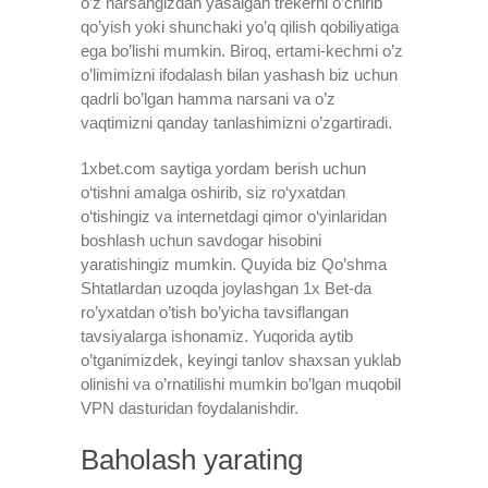
o’z narsangizdan yasalgan trekerni o’chirib
qo’yish yoki shunchaki yo’q qilish qobiliyatiga
ega bo’lishi mumkin. Biroq, ertami-kechmi o’z
o’limimizni ifodalash bilan yashash biz uchun
qadrli bo’lgan hamma narsani va o’z
vaqtimizni qanday tanlashimizni o’zgartiradi.
1xbet.com saytiga yordam berish uchun
o‘tishni amalga oshirib, siz ro‘yxatdan
o‘tishingiz va internetdagi qimor o‘yinlaridan
boshlash uchun savdogar hisobini
yaratishingiz mumkin. Quyida biz Qo’shma
Shtatlardan uzoqda joylashgan 1x Bet-da
ro’yxatdan o’tish bo’yicha tavsiflangan
tavsiyalarga ishonamiz. Yuqorida aytib
o’tganimizdek, keyingi tanlov shaxsan yuklab
olinishi va o’rnatilishi mumkin bo’lgan muqobil
VPN dasturidan foydalanishdir.
Baholash yarating