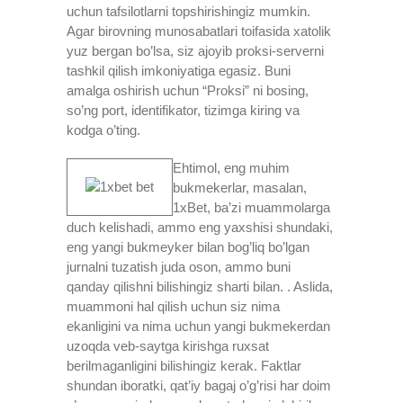
uchun tafsilotlarni topshirishingiz mumkin.
Agar birovning munosabatlari toifasida xatolik
yuz bergan bo’lsa, siz ajoyib proksi-serverni
tashkil qilish imkoniyatiga egasiz.
Buni
amalga oshirish uchun “Proksi” ni bosing,
so’ng port, identifikator, tizimga kiring va
kodga o’ting.
Ehtimol, eng muhim
bukmekerlar, masalan,
1xBet, ba’zi muammolarga
duch kelishadi, ammo eng yaxshisi shundaki,
eng yangi bukmeyker bilan bog’liq bo’lgan
jurnalni tuzatish juda oson, ammo buni
qanday qilishni bilishingiz sharti bilan. . Aslida,
muammoni hal qilish uchun siz nima
ekanligini va nima uchun yangi bukmekerdan
uzoqda veb-saytga kirishga ruxsat
berilmaganligini bilishingiz kerak. Faktlar
shundan iboratki, qat’iy bagaj o’g’risi har doim