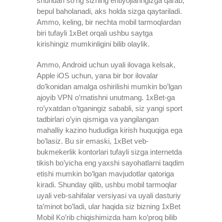
shundan so’ng sizning ehtiyojlaringizga qarab,
bepul baholanadi, aks holda sizga qaytariladi.
Ammo, keling, bir nechta mobil tarmoqlardan
biri tufayli 1xBet orqali ushbu saytga
kirishingiz mumkinligini bilib olaylik.
Ammo, Android uchun uyali ilovaga kelsak,
Apple iOS uchun, yana bir bor ilovalar
do’konidan amalga oshirilishi mumkin bo’lgan
ajoyib VPN o’rnatishni unutmang. 1xBet-ga
ro’yxatdan o’tganingiz sababli, siz yangi sport
tadbirlari o’yin qismiga va yangilangan
mahalliy kazino hududiga kirish huquqiga ega
bo’lasiz. Bu sir emaski, 1xBet veb-
bukmekerlik kontorlari tufayli sizga internetda
tikish bo’yicha eng yaxshi sayohatlarni taqdim
etishi mumkin bo’lgan mavjudotlar qatoriga
kiradi. Shunday qilib, ushbu mobil tarmoqlar
uyali veb-sahifalar versiyasi va uyali dasturiy
ta’minot bo’ladi, ular haqida siz bizning 1xBet
Mobil Ko’rib chiqishimizda ham ko’proq bilib