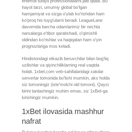
ehtimoli tufayli professionallarni jalb qiladi. Bu
hayot tarzi, umumiy global bo’lgan
hamjamiyat va sizga o’ylab ko’rishdan ham
ko’proq his-tuyg’ularni beradi. LeagueLane
davomida barcha odamlarimiz bir nechta
narsalarga e’tibor qaratishadi, o’qimishli
oldindan ko’rishlar va haqiqatan ham o’yin
prognozlariga mos keladi.
Hindistondagi etkazib beruvchilar bilan bog’liq
uzilishlar va qiyinchiliklarning real vaqtda
holati. 1xbet.com veb-sahifalaridagi xatolar
serverlar tomonida bo’lishi mumkin, aks holda
siz tomoningiz (iste’molchi old tomoni). Qaysi
birini tanlashingiz muhim emas, siz 1xBet-ga
kirishingiz mumkin.
1xBet ilovasida mashhur
nafrat