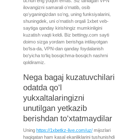
uchun eng yuqori emas. Siz tanlagan VPN
ilovangizni samarali oʻrnatib, osib
qoʻyganingizdan soʻng, uning funksiyalarini,
shuningdek, uni oʻrnatish orqali 1xbet veb-
saytiga qanday kirishingiz mumkinligini
kuzatish vaqti keldi. Biz bettingy.com sayti
doimo sizga yordam berishga intilayotgan
bo‘lsa-da, VPN-dan qanday foydalanish
bo‘yicha to‘liq bosqichma-bosqich nashrni
qoldiramiz.
Nega bagaj kuzatuvchilari
odatda qo’l
yukxaltalaringizni
unutilgan yetkazib
berishdan to’xtatmaydilar
Uning
https://1xbetkz-live.com/uz/
mijozlari
haqiqatan ham kasal ekanliklarini tushunishdi