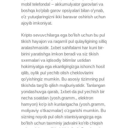
mobil telefonda! – akkumulyator garovlari va
boshqa ko’plab garov opsiyalari bilan o’ynab,
o’z yutuqlaringizni ikki baravar oshirish uchun
ajoyib imkoniyat.
Kripto sevuvchilarga ega bo’lish uchun bu pul
tikish hayajon va raqamli pul qulayligining silliq
aralashmasidir. 1xbet sahifalarni har kuni bir-
birini yaratishga imkon beradi va siz tikish
sxemalari va iqtisodiy bitimlar ustidan
hokimiyatga ega ekanligingizga ishonch hosil
qilib, oylik pul yechib olish cheklovlarini
qo’yishingiz mumkin. Bu asosiy tizimning pul
tikishda targ’ib qilish majburiyatidir. Tanlangan
yondashuvga qarab, 1xbet-da pul yechish bir
necha soatdan (yosh.gramm., elektron
hamyon) koʻp ish kunlarigacha (yosh.gramm,
moliyaviy oʻtkazmalar) oʻzgarishi mumkin. Bu
sizning noyob pul olish stantsiyangizga ega
bo’lish uchun taxminiy jadvalni ko’rib chiqish