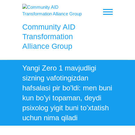
Skip
to
content
Community AID
Transformation
Alliance Group
Yangi Zero 1 mavjudligi
sizning vafotingizdan
hafsalasi pir bo’ldi: men buni
kun bo’yi topaman, deydi
psixolog yigit buni to’xtatish
uchun nima qiladi