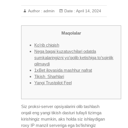
Author :
admin
Date :
April 14, 2024
Maqolalar
Ko’rib chiqish
Nega bagaj kuzatuvchilari odatda
sumkalaringizni yo’qolib ketishiga to’sqinlik
qilmaydi
1xBet ilovasida mashhur nafrat
Tikish Sharhlari
Yangi Trustpilot Feel
Siz proksi-server opsiyalarini olib tashlash
orqali eng yangi tikish dasturi tufayli tizimga
kirishingiz mumkin, aks holda siz ishlaydigan
roxy IP manzil serveriga ega bo’lishingiz