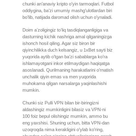
chunki an’anaviy kripto o’yin tarmoqlari. Futbol
oddiygina, ba’zi umumiy mashg’ulotlardan biri
bo’lib, natijada daromad olish uchun o’ynaladi.
Doim aʼzoligingiz toʻliq tasdiqlanganligiga va
dasturning kichik nashriga amal qilganingizga
ishonch hosil qiling. Agar siz biron bir
qiyinchilikka duch kelsangiz, u 1xBet sayti biz
yuqorida aytib o’tgan ba’zi sabablarga ko’ra
ishlamayotgani inkor etilmaydigan haqiqatga
asoslanadi. Qurilmaning harakatlarini o’rnatish
unchalik qiyin emas va men yuqorida
muhokama qilgan narsalarga yaqinlashishi
mumkin.
Chunki siz Pulli VPN bilan bir-biringizni
aldashingiz mumkinligini bilasiz va VPN-ni
100 foiz bepul olishingiz mumkin, ammo bu
eng yaxshisi. Shuning uchun, bitta VPN-dan
uzoqroqda nima kerakligini o’ylab ko’ring,