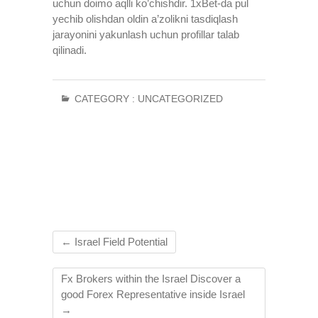
uchun doimo aqlli ko’chishdir. 1xBet-da pul
yechib olishdan oldin a’zolikni tasdiqlash
jarayonini yakunlash uchun profillar talab
qilinadi.
CATEGORY :
UNCATEGORIZED
←
Israel Field Potential
Fx Brokers within the Israel Discover a
good Forex Representative inside Israel
→