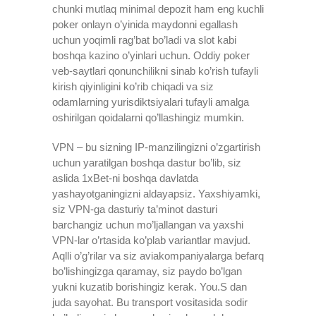
chunki mutlaq minimal depozit ham eng kuchli
poker onlayn o’yinida maydonni egallash
uchun yoqimli rag’bat bo’ladi va slot kabi
boshqa kazino o’yinlari uchun. Oddiy poker
veb-saytlari qonunchilikni sinab ko’rish tufayli
kirish qiyinligini ko’rib chiqadi va siz
odamlarning yurisdiktsiyalari tufayli amalga
oshirilgan qoidalarni qo’llashingiz mumkin.
VPN – bu sizning IP-manzilingizni o’zgartirish
uchun yaratilgan boshqa dastur bo’lib, siz
aslida 1xBet-ni boshqa davlatda
yashayotganingizni aldayapsiz. Yaxshiyamki,
siz VPN-ga dasturiy ta’minot dasturi
barchangiz uchun mo’ljallangan va yaxshi
VPN-lar o’rtasida ko’plab variantlar mavjud.
Aqlli o’g’rilar va siz aviakompaniyalarga befarq
bo’lishingizga qaramay, siz paydo bo’lgan
yukni kuzatib borishingiz kerak. You.S dan
juda sayohat. Bu transport vositasida sodir