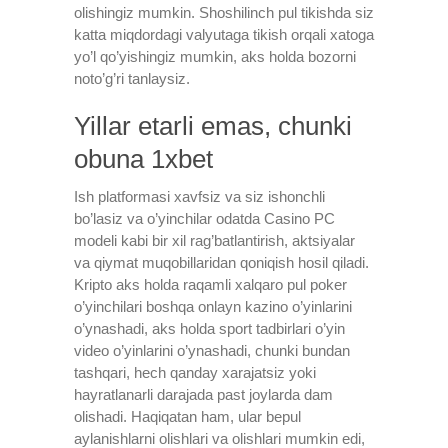
olishingiz mumkin. Shoshilinch pul tikishda siz
katta miqdordagi valyutaga tikish orqali xatoga
yo’l qo’yishingiz mumkin, aks holda bozorni
noto’g’ri tanlaysiz.
Yillar etarli emas, chunki
obuna 1xbet
Ish platformasi xavfsiz va siz ishonchli
bo’lasiz va o’yinchilar odatda Casino PC
modeli kabi bir xil rag’batlantirish, aktsiyalar
va qiymat muqobillaridan qoniqish hosil qiladi.
Kripto aks holda raqamli xalqaro pul poker
o’yinchilari boshqa onlayn kazino o’yinlarini
o’ynashadi, aks holda sport tadbirlari o’yin
video o’yinlarini o’ynashadi, chunki bundan
tashqari, hech qanday xarajatsiz yoki
hayratlanarli darajada past joylarda dam
olishadi. Haqiqatan ham, ular bepul
aylanishlarni olishlari va olishlari mumkin edi,