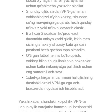
slotda o’ynagan har bir yuz aylanish
uchun qo’shimcha yozuvlar oladilar.
Shunday qilib, sizdan VPN-ga nimani
xohlashingizni o’ylab ko’ring, shundan
so’ng mavqeingizga qarab, hech qanday
to’lovsiz yoki to’lovni qaytarib olasiz.
Biz hozir 2 soatdan ko’proq vaqt
davomida onlayn xarid qildik, lekin men
sizning shaxsiy shaxsiy kabi qiziqarli
postlarni hech qachon topa olmadim.
O’tirgan futbol, ​​tennis bo’lib qolish,
xokkey bilan shug’ullanish va hokazolar
uchun katta imkoniyatga pul tikish uchun
eng samarali veb-sayt.
1xbet-ga kirgan muammoni hal qilishning
dastlabki o’rnini VPN-ga ega veb-
brauzerdan foydalanish hisoblanadi.
Yaxshi xabar shundaki, ko’pchilik VPN-lar
uchun oylik xarajatlar hamma uni boshqarishi