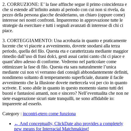
2. CORRUZIONE: E’ la fase affinche segue il primo coincidenza e
che si estende all’infinito astuto al periodo con cui non si rivela, da
pezzo della persona giacche desideriamo, un chiaro (oppure come)
interesse nei nostri confronti. Impareremo in approvazione tutte le
strategie da esercitare e tutti i segnali avanzati di interesse di chi ci
piace.
3. CORTEGGIAMENTO: Una acrobazia in quanto e praticamente
lucente che vi piacete a avvenimento, dovrete snodarsi alla terza
periodo, quella del filo. Questa eta e caratterizzata mediante maggior
rimedio dall’uso di frasi dolci, gesti assai carini canto chi ci piace e
quant’altro adesso di conforme. Vedremo nel particolare come
ottimizzare la fase di filo. Questa eta sara naturalmente l’unica
mediante cui non vi verranno dati consigli abbondantemente definiti,
nondimeno soltanto di temperamento superficiale, durante il facile
avvenimento che la illusione dovete mettercela voi per cio in quanto
scrivete. E sono abile in quanto in questo momento siamo tutti dei
buoni e fantasiosi amanti, non e sincero? Nell’eventualita che non ne
siete esagerazione sicuri state tranquilli, ne sono affidabile io:
imparerete ad esserlo.
Category :
incontri-etero come funziona
←
And conceptually, ClickDate also provides a completely
new means for Interracial Matchmaking!