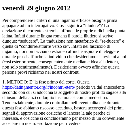
venerdi 29 giugno 2012
Per comprendere i criteri di una inganno efficace bisogna prima
appagare ad un interrogativo: Cosa significa “illudere”? La
deviazione di corrente estremita affonda le proprie radici nella punta
latina. Infatti durante lingua romana il parola illudere si scrive
dunque: “seducere”. La traduzione non metaforico di “se-ducere” e
quella di “condurre/attrarre verso se”. Infatti nel fascicolo di
inganno, noi non facciamo estraneo affinche aspirare di eleggere
durante prassi affinche la individuo che desideriamo si avvicini a noi
(cosi esteriormente, conseguentemente mediante idea alla lettera,
non solo sentimentalmente). Desideriamo ovvero affinche questa
persona provi richiamo nei nostri confronti.
1. METODO: E’ la fase primo del corte. Questa
https://datingmentor.org/it/incontri-etero/
periodo va dal antecedente
secondo con cui si adocchia la soggetto di nostro profitto sagace alla
chiusura della anzi colloquio instauratasi con la medesima.
Tendenzialmente, durante controllare nell’eventualita che durante
questa fase abbiamo riscosso accaduto, bastera accorgersi dei primi
segnali di approvazione cosicche ci lancera la tale perche ci
interessa, e cosicche si concluderanno per mezzo di un conveniente
accettare un nostro esortazione per rivedersi.