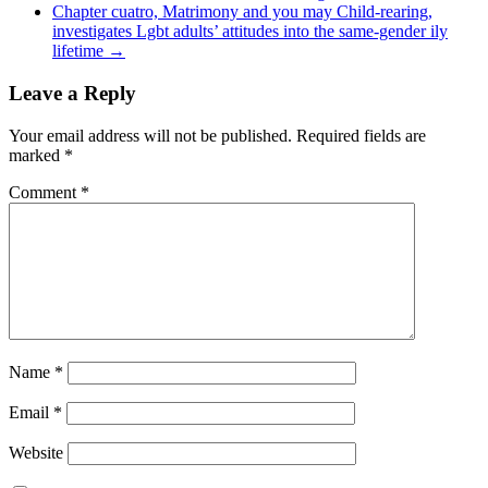
Chapter cuatro, Matrimony and you may Child-rearing,
investigates Lgbt adults’ attitudes into the same-gender ily
lifetime
→
Leave a Reply
Your email address will not be published.
Required fields are
marked
*
Comment
*
Name
*
Email
*
Website