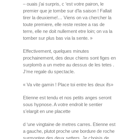
– ouais j’ai surpris, c ‘est votre pairon, le
premier que je tombe sur d’la saison ! Fallait
tirer la deuxieme!… Viens on va chercher la
toute premiere, elle reste restee a ras de
terre, elle ne doit nullement etre loin; on va la
tomber sur plus bas via la sente. »
Effectivement, quelques minutes
prochainement, des deux chiens sont figes en
surplomb a un metre au dessus de les tetes .
J’me regale du spectacle.
« Va vite gamin ! Place toi entre les deux ifs»
Etienne est tendu et nos petits anges seront
sous hypnose. A votre endroit le sentier
s’elargit en une placette
d ‘une vingtaine de metres carres. Etienne est
a gauche, plutot proche une bordure de roche
surmontee des deux setters. Je choisis de