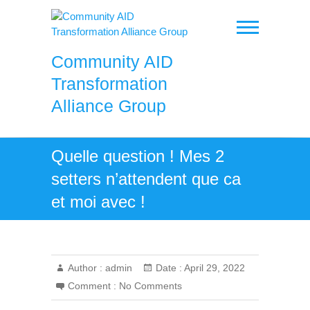
Skip
to
content
Community AID
Transformation
Alliance Group
Quelle question ! Mes 2
setters n’attendent que ca
et moi avec !
Author :
admin
Date :
April 29, 2022
Comment :
No Comments