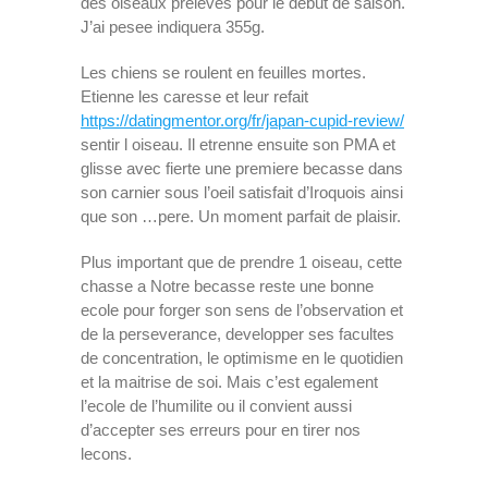
des oiseaux preleves pour le debut de saison.
J’ai pesee indiquera 355g.
Les chiens se roulent en feuilles mortes.
Etienne les caresse et leur refait
https://datingmentor.org/fr/japan-cupid-review/
sentir l oiseau. Il etrenne ensuite son PMA et
glisse avec fierte une premiere becasse dans
son carnier sous l’oeil satisfait d’Iroquois ainsi
que son …pere. Un moment parfait de plaisir.
Plus important que de prendre 1 oiseau, cette
chasse a Notre becasse reste une bonne
ecole pour forger son sens de l’observation et
de la perseverance, developper ses facultes
de concentration, le optimisme en le quotidien
et la maitrise de soi. Mais c’est egalement
l’ecole de l’humilite ou il convient aussi
d’accepter ses erreurs pour en tirer nos
lecons.