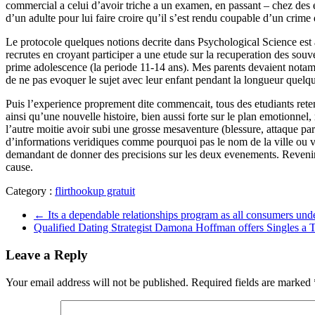
commercial a celui d’avoir triche a un examen, en passant – chez des en
d’un adulte pour lui faire croire qu’il s’est rendu coupable d’un crime
Le protocole quelques notions decrite dans Psychological Science est a
recrutes en croyant participer a une etude sur la recuperation des souv
prime adolescence (la periode 11-14 ans). Mes parents devaient notam
de ne pas evoquer le sujet avec leur enfant pendant la longueur quelqu
Puis l’experience proprement dite commencait, tous des etudiants retenu
ainsi qu’une nouvelle histoire, bien aussi forte sur le plan emotionnel
l’autre moitie avoir subi une grosse mesaventure (blessure, attaque par 
d’informations veridiques comme pourquoi pas le nom de la ville ou viv
demandant de donner des precisions sur les deux evenements. Revenir s
cause.
Category :
flirthookup gratuit
←
Its a dependable relationships program as all consumers und
Qualified Dating Strategist Damona Hoffman offers Singles a T
Leave a Reply
Your email address will not be published.
Required fields are marked