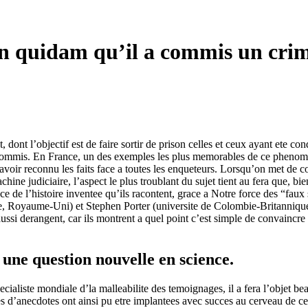
 quidam qu’il a commis un cri
 dont l’objectif est de faire sortir de prison celles et ceux ayant ete 
commis. En France, un des exemples les plus memorables de ce phenomene
ir reconnu les faits face a toutes les enqueteurs. Lorsqu’on met de cot
hine judiciaire, l’aspect le plus troublant du sujet tient au fera que, bie
ce de l’histoire inventee qu’ils racontent, grace a Notre force des “faux
, Royaume-Uni) et Stephen Porter (universite de Colombie-Britannique, 
aussi derangent, car ils montrent a quel point c’est simple de convaincr
une question nouvelle en science.
ialiste mondiale d’la malleabilite des temoignages, il a fera l’objet b
s d’anecdotes ont ainsi pu etre implantees avec succes au cerveau de ce