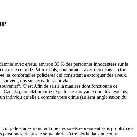
me
condamnes avec erreur, environ 30 % des personnes innocentees sur la
 reste celui de Patrick Dils, condamne – avec deux fois – a tort
e les confortables policieres qui consistent a extorquer des aveux,
n souvent, nos suspects finissent via
 souvenirs”.
C’est Afin de saisir la maniere dont fonctionne ce
Canada), ont elabore une experience attrayante dont les resultats,
e un individu qu’elle a commis votre crime (au sens anglo-saxon du
eaucoup de etudes montrant que des sujets reprenaient sans probli?me a
s personnes, depuis le souvenir de s’etre perdu dans un centre