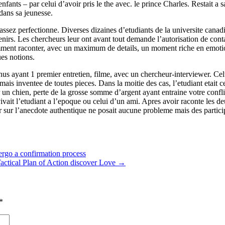
fants – par celui d’avoir pris le the avec. le prince Charles. Restait a
 dans sa jeunesse.
ssez perfectionne. Diverses dizaines d’etudiants de la universite canadi
enirs. Les chercheurs leur ont avant tout demande l’autorisation de conta
ment raconter, avec un maximum de details, un moment riche en emotions
es notions.
s ayant 1 premier entretien, filme, avec un chercheur-interviewer. Celui-
, mais inventee de toutes pieces. Dans la moitie des cas, l’etudiant etai
un chien, perte de la grosse somme d’argent ayant entraine votre conflit 
ait l’etudiant a l’epoque ou celui d’un ami. Apres avoir raconte les deu
ur l’anecdote authentique ne posait aucune probleme mais des participa
ergo a confirmation process
actical Plan of Action discover Love
→
*