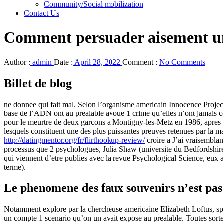
Community/Social mobilization
Contact Us
Comment persuader aisement un
Author :
admin
Date :
April 28, 2022
Comment :
No Comments
Billet de blog
ne donnee qui fait mal. Selon l’organisme americain Innocence Project,
base de l’ADN ont au prealable avoue 1 crime qu’elles n’ont jamais 
pour le meurtre de deux garcons a Montigny-les-Metz en 1986, apres avo
lesquels constituent une des plus puissantes preuves retenues par la mac
http://datingmentor.org/fr/flirthookup-review/
croire a J’ai vraisemblan
processus que 2 psychologues, Julia Shaw (universite du Bedfordshire
qui viennent d’etre publies avec la revue Psychological Science, eux 
terme).
Le phenomene des faux souvenirs n’est pas 
Notamment explore par la chercheuse americaine Elizabeth Loftus, spec
un compte 1 scenario qu’on un avait expose au prealable. Toutes sorte