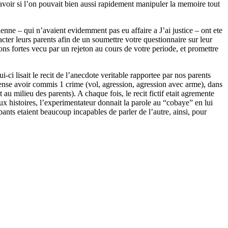
 savoir si l’on pouvait bien aussi rapidement manipuler la memoire tout
enne – qui n’avaient evidemment pas eu affaire a J’ai justice – ont ete
cter leurs parents afin de un soumettre votre questionnaire sur leur
 fortes vecu par un rejeton au cours de votre periode, et promettre
ci lisait le recit de l’anecdote veritable rapportee par nos parents
t cense avoir commis 1 crime (vol, agression, agression avec arme), dans
au milieu des parents). A chaque fois, le recit fictif etait agremente
x histoires, l’experimentateur donnait la parole au “cobaye” en lui
nts etaient beaucoup incapables de parler de l’autre, ainsi, pour