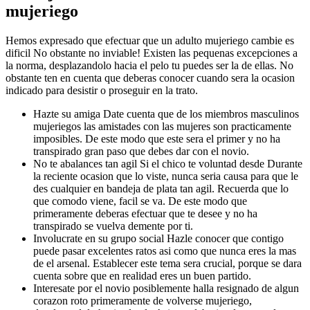
mujeriego
Hemos expresado que efectuar que un adulto mujeriego cambie es
dificil No obstante no inviable! Existen las pequenas excepciones a
la norma, desplazandolo hacia el pelo tu puedes ser la de ellas. No
obstante ten en cuenta que deberas conocer cuando sera la ocasion
indicado para desistir o proseguir en la trato.
Hazte su amiga Date cuenta que de los miembros masculinos
mujeriegos las amistades con las mujeres son practicamente
imposibles. De este modo que este sera el primer y no ha
transpirado gran paso que debes dar con el novio.
No te abalances tan agil Si el chico te voluntad desde Durante
la reciente ocasion que lo viste, nunca seri­a causa para que le
des cualquier en bandeja de plata tan agil. Recuerda que lo
que comodo viene, facil se va. De este modo que
primeramente deberas efectuar que te desee y no ha
transpirado se vuelva demente por ti.
Involucrate en su grupo social Hazle conocer que contigo
puede pasar excelentes ratos asi­ como que nunca eres la mas
de el arsenal. Establecer este tema sera crucial, porque se dara
cuenta sobre que en realidad eres un buen partido.
Interesate por el novio posiblemente halla resignado de algun
corazon roto primeramente de volverse mujeriego,